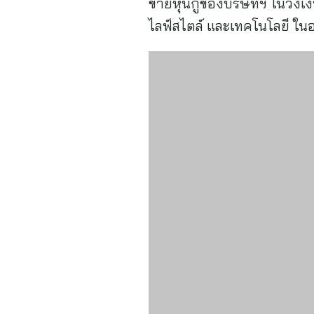
ขายหุ้นกู้ของบริษัทฯ ในวงเง
ไลฟ์สไตล์ และเทคโนโลยี ใ