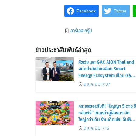
Facebook
Twitter
อาร์เอส กรุ๊ป
ข่าวประชาสัมพันธ์ล่าสุด
หัวเว่ย และ GAC AION Thailand
ผนึกกำลังขับเคลื่อน Smart
Energy Ecosystem เชื่อม GAC
GN8 PHEV รถยนต์ MPV ระดับ
6 ส.ค. 69 17:37
พรีเมียม เข้ากับพลังงานแสง
อาทิตย์ภายในบ้าน
กระแสตอบรับดี! “ปัญญา 5 ดาว อี
ทส์แฟร์” เดินหน้าสู่ฝั่งธนฯ จัด
ใหญ่กว่าเดิม ร้านเด็ดเพิ่ม อิ่มฟิน
10 วันเต็ม!
6 ส.ค. 69 17:15