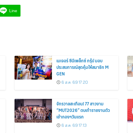
Line
เมเจอร์ ซีนีเพล็กซ์ กรุ้ป มอบ
ประสบการณ์สุดคุ้มให้สมาชิก M
GEN
6 ส.ค. 69 17:20
จักรวาลสะเทือน! 77 สาวงาม
“MUT2026” ตบเท้ารายงานตัว
เข้ากองฯวันแรก
6 ส.ค. 69 17:13