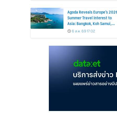
Agoda Reveals Europe’s 202
Summer Travel Interest to
Asia: Bangkok, Koh Samui,
and Pattaya Among the Top
6 ส.ค. 69 17:02
Cities