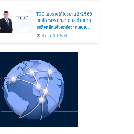
TOG เผยรายได้ไตรมาส 2/2569
เติบโต 14% แตะ 1,003 ล้านบาท
ธุรกิจหลักแข็งแกร่งจากเลนส์
มูลค่าเพิ่ม และการขยายตลาดต่าง
6 ส.ค. 69 16:59
ประเทศ พร้อมเดินหน้าลงทุนเพื่อ
การเติบโตระยะยาว