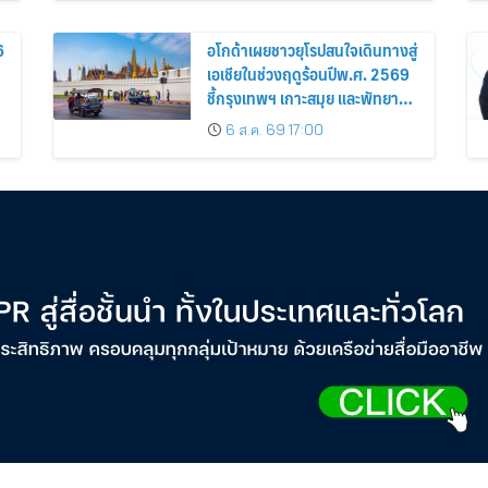
6
อโกด้าเผยชาวยุโรปสนใจเดินทางสู่
เอเชียในช่วงฤดูร้อนปีพ.ศ. 2569
ชี้กรุงเทพฯ เกาะสมุย และพัทยา
ติดอันดับเมืองยอดนิยม
6 ส.ค. 69 17:00