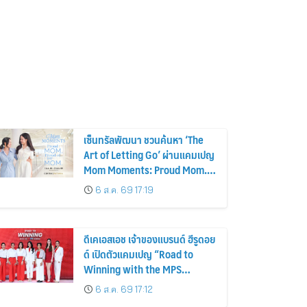
เซ็นทรัลพัฒนา ชวนค้นหา ‘The
Art of Letting Go’ ผ่านแคมเปญ
Mom Moments: Proud Mom.
Proud of My Mom.
6 ส.ค. 69 17:19
ดีเคเอสเอช เจ้าของแบรนด์ ฮีรูดอย
ด์ เปิดตัวแคมเปญ “Road to
Winning with the MPS
Science”
6 ส.ค. 69 17:12