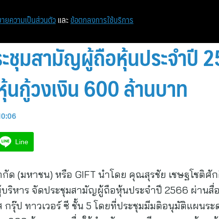
หน้าแรก
ท่องเที่ยว
ไอที
เศรษฐกิจ/การเงิน
ายความเป็นส่วนตัว
และ
ข้อตกลงการใช้บริการ
ะชุมสามัญผู้ถือหุ้นประจำปี 
ุ้นกู้วงเงิน 600 ล้านบาท
 10:06
Line
ำกัด (มหาชน) หรือ GIFT นำโดย คุณสุรชัย เชษฐโชติศักด
ริหาร จัดประชุมสามัญผู้ถือหุ้นประจำปี 2566 ผ่านสื่
 กรุ๊ป ทาวเวอร์ ซี ชั้น 5 โดยที่ประชุมมีมติอนุมัติแ