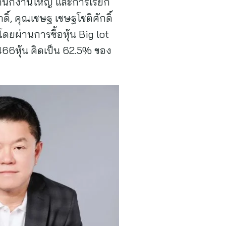
สำนักงานใหญ่ และการเรียก
ดิ์, คุณเชษฐ เชษฐโชติศักดิ์
โดยผ่านการซื้อหุ้น Big lot
,466หุ้น คิดเป็น 62.5% ของ