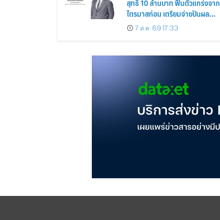
สุทธิ 10 ล้านบาท ฟื้นตัวแกร่งจาก
ไตรมาสก่อน เตรียมจ่ายปันผล
ระหว่างกาล 0.014423 บาทต่อหุ้
7 ส.ค. 69 17:33
ครึ่งปีหลังมุ่งเติบโตต่อเนื่อง