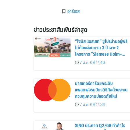
อาร์เอส
ข่าวประชาสัมพันธ์ล่าสุด
“ไซมิส แอสเสท” ชูโปรบ้านอยู่ฟรี
ไม่ต้องผ่อนนาน 3 ปี เจาะ 2
โครงการ “Siamese Holm–
Siamese Blossom” พร้อม
7 ส.ค. 69 17:40
ส่วนลดและสิทธิพิเศษถึง 31
สิงหาคม 2569
มาสเตอร์การ์ดยกระดับ
แพลตฟอร์มบัตรดิจิทัลด้วยระบบ
ควบคุมความปลอดภัยใหม่
7 ส.ค. 69 17:36
SINO ประกาศ Q2/69 ทำกำไร