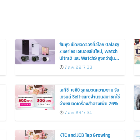
ซัมซุง เปิดยอดจองทั่วโลก Galaxy
Z Series เจเนอเรชันใหม่, Watch
Ultra2 และ Watch9 สูงกว่ารุ่น
ก่อนหน้ากว่า 30%
7 ส.ค. 69 17:38
เคทีซี–เจซีบี รุกหมวดความงาม รับ
เทรนด์ Self-careจำนวนสมาชิกใช้
จ่ายหมวดเครื่องสำอางเพิ่ม 26%
7 ส.ค. 69 17:34
KTC and JCB Tap Growing