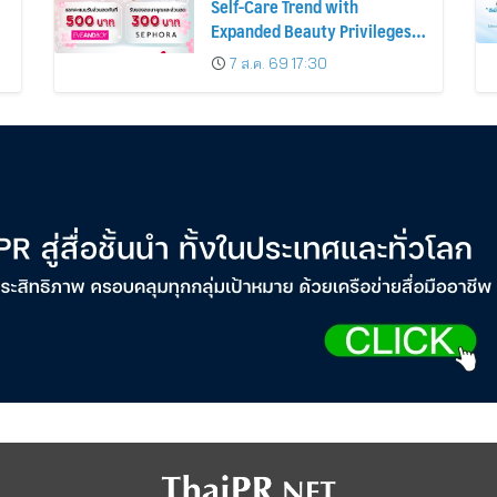
Self-Care Trend with
Expanded Beauty Privileges
น
Number of KTC JCB
7 ส.ค. 69 17:30
Cardmembers Spending on
Cosmetics Rises 26%