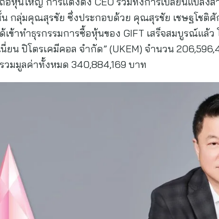
้ถือหุ้นใหญ่ การแต่งตั้ง CEO รวมทั้งการเปลี่ยนแปลง
้น กลุ่มคุณสุรชัย ซึ่งประกอบด้วย คุณสุรชัย เชษฐโชติศัก
ได้เข้าทำธุรกรรมการซื้อหุ้นของ GIFT เสร็จสมบูรณ์แล้ว 
. ยูเนี่ยน ปิโตรเคมีคอล จำกัด” (UKEM) จำนวน 206,596
รวมมูลค่าทั้งหมด 340,884,169 บาท