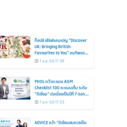
ท็อปส์ เสิร์ฟแคมเปญ “Discover
UK: Bringing British
Favourites to You” ขนทัพของ
อร่อยและไอเท็มฮิตจากสหราช
7 ส.ค. 69 17:38
อาณาจักร ส่งตรงถึงมือตั้งแต่วัน
นี้ – 18 สิงหาคมนี้
PHOL คว้าคะแนน AGM
Checklist 100 คะแนนเต็ม ระดับ
“ดีเยี่ยม” ต่อเนื่องเป็นปีที่ 7 ตอกย้ำ
การดำเนินธุรกิจตามหลักธรรมาภิ
7 ส.ค. 69 17:33
บาล โปร่งใส สร้างความเชื่อมั่นผู้
ถือหุ้น
ADVICE คว้า “ดีเยี่ยมสมควรเป็น