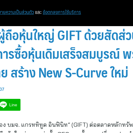
หน้าแรก
ท่องเที่ยว
ไอที
เศรษฐกิจ/การเงิน
ายความเป็นส่วนตัว
และ
ข้อตกลงการใช้บริการ
นผู้ถือหุ้นใหญ่ GIFT ด้วยสัดส
ารซื้อหุ้นเดิมเสร็จสมบูรณ์
ย สร้าง New S-Curve ใหม่
:07
Line
บมจ. แกรททิทูด อินฟินิท” (GIFT) ต่อตลาดหลักทรัพย