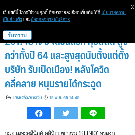
X
เว็บไซต์นี้มีการใช้งานคุกกี้ ศึกษารายละเอียดเพิ่มเติมได้ที่
นโยบายความ
เป็นส่วนตัว
และ
ข้อตกลงการใช้บริการ
KLINIQ สวยเป๊ะปัง Q3 กำไรพุ่ง
201.48% 9 เดือนแรก ทุบสถิติ สูง
รับทราบ
กว่าทั้งปี 64 และสูงสุดนับตั้งแต่ตั้ง
บริษัท รับเปิดเมือง! หลังโควิด
คลี่คลาย หนุนรายได้กระฉูด
เศรษฐกิจ/การเงิน
15 พ.ย. 65 14:45
บมจ.เดอะคลีนิกค์ คลินิกเวชกรรม (KLINIQ) อวดงบ