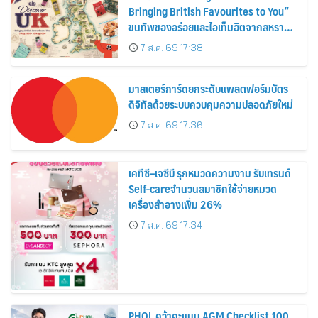
Bringing British Favourites to You”
ขนทัพของอร่อยและไอเท็มฮิตจากสหราช
อาณาจักร ส่งตรงถึงมือตั้งแต่วันนี้ – 18
7 ส.ค. 69 17:38
สิงหาคมนี้
มาสเตอร์การ์ดยกระดับแพลตฟอร์มบัตร
ดิจิทัลด้วยระบบควบคุมความปลอดภัยใหม่
7 ส.ค. 69 17:36
เคทีซี–เจซีบี รุกหมวดความงาม รับเทรนด์
Self-careจำนวนสมาชิกใช้จ่ายหมวด
เครื่องสำอางเพิ่ม 26%
7 ส.ค. 69 17:34
PHOL คว้าคะแนน AGM Checklist 100