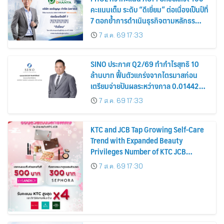
คะแนนเต็ม ระดับ “ดีเยี่ยม” ต่อเนื่องเป็นปีที่
7 ตอกย้ำการดำเนินธุรกิจตามหลักธร
รมาภิบาล โปร่งใส สร้างความเชื่อมั่นผู้ถือ
7 ส.ค. 69 17:33
หุ้น
SINO ประกาศ Q2/69 ทำกำไรสุทธิ 10
ล้านบาท ฟื้นตัวแกร่งจากไตรมาสก่อน
เตรียมจ่ายปันผลระหว่างกาล 0.014423
บาทต่อหุ้น ครึ่งปีหลังมุ่งเติบโตต่อเนื่อง
7 ส.ค. 69 17:33
KTC and JCB Tap Growing Self-Care
Trend with Expanded Beauty
Privileges Number of KTC JCB
Cardmembers Spending on
7 ส.ค. 69 17:30
Cosmetics Rises 26%