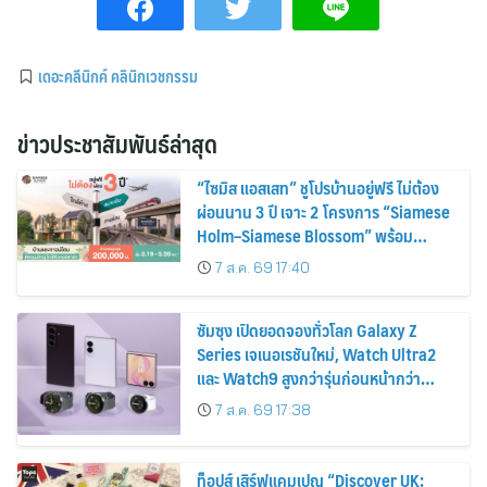
เดอะคลีนิกค์ คลินิกเวชกรรม
ข่าวประชาสัมพันธ์ล่าสุด
“ไซมิส แอสเสท” ชูโปรบ้านอยู่ฟรี ไม่ต้อง
ผ่อนนาน 3 ปี เจาะ 2 โครงการ “Siamese
Holm–Siamese Blossom” พร้อม
ส่วนลดและสิทธิพิเศษถึง 31 สิงหาคม
7 ส.ค. 69 17:40
2569
ซัมซุง เปิดยอดจองทั่วโลก Galaxy Z
Series เจเนอเรชันใหม่, Watch Ultra2
และ Watch9 สูงกว่ารุ่นก่อนหน้ากว่า
30%
7 ส.ค. 69 17:38
ท็อปส์ เสิร์ฟแคมเปญ “Discover UK: