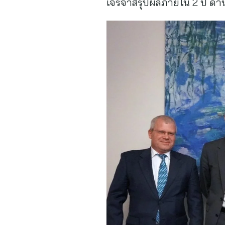
เจรจาสรุปผลภายใน 2 ปี ด้า