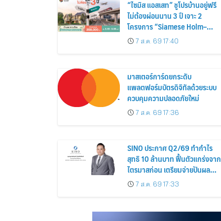
“ไซมิส แอสเสท” ชูโปรบ้านอยู่ฟรี
ไม่ต้องผ่อนนาน 3 ปี เจาะ 2
โครงการ “Siamese Holm–
Siamese Blossom” พร้อม
7 ส.ค. 69 17:40
ส่วนลดและสิทธิพิเศษถึง 31
สิงหาคม 2569
มาสเตอร์การ์ดยกระดับ
แพลตฟอร์มบัตรดิจิทัลด้วยระบบ
ควบคุมความปลอดภัยใหม่
7 ส.ค. 69 17:36
SINO ประกาศ Q2/69 ทำกำไร
สุทธิ 10 ล้านบาท ฟื้นตัวแกร่งจาก
ไตรมาสก่อน เตรียมจ่ายปันผล
ระหว่างกาล 0.014423 บาทต่อหุ้
7 ส.ค. 69 17:33
ครึ่งปีหลังมุ่งเติบโตต่อเนื่อง