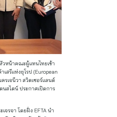
หัวหน้าคณะผู้แทนไทยเข้า
าเสรีแห่งยุโรป (European
 นครเจนีวา สวิตเซอร์แลนด์
ิกเตนสไตน์ ประกาศเปิดการ
ณะเจรจา โดยฝั่ง EFTA นำ