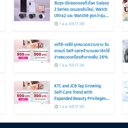
ซัมซุง เปิดยอดจองทั่วโลก Galaxy
Z Series เจเนอเรชันใหม่, Watch
Ultra2 และ Watch9 สูงกว่ารุ่น
ก่อนหน้ากว่า 30%
7 ส.ค. 69 17:38
เคทีซี–เจซีบี รุกหมวดความงาม รับ
เทรนด์ Self-careจำนวนสมาชิกใช้
จ่ายหมวดเครื่องสำอางเพิ่ม 26%
7 ส.ค. 69 17:34
KTC and JCB Tap Growing
Self-Care Trend with
Expanded Beauty Privileges
น
Number of KTC JCB
7 ส.ค. 69 17:30
Cardmembers Spending on
Cosmetics Rises 26%