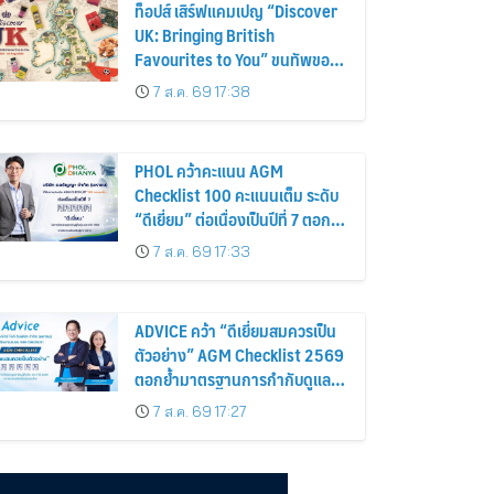
ท็อปส์ เสิร์ฟแคมเปญ “Discover
UK: Bringing British
Favourites to You” ขนทัพของ
อร่อยและไอเท็มฮิตจากสหราช
7 ส.ค. 69 17:38
อาณาจักร ส่งตรงถึงมือตั้งแต่วัน
นี้ – 18 สิงหาคมนี้
PHOL คว้าคะแนน AGM
Checklist 100 คะแนนเต็ม ระดับ
“ดีเยี่ยม” ต่อเนื่องเป็นปีที่ 7 ตอกย้ำ
การดำเนินธุรกิจตามหลักธรรมาภิ
7 ส.ค. 69 17:33
บาล โปร่งใส สร้างความเชื่อมั่นผู้
ถือหุ้น
ADVICE คว้า “ดีเยี่ยมสมควรเป็น
ตัวอย่าง” AGM Checklist 2569
ตอกย้ำมาตรฐานการกำกับดูแล
กิจการที่ดี
7 ส.ค. 69 17:27