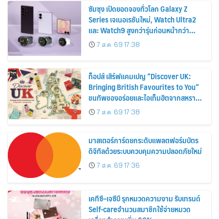
ซัมซุง เปิดยอดจองทั่วโลก Galaxy Z
Series เจเนอเรชันใหม่, Watch Ultra2
และ Watch9 สูงกว่ารุ่นก่อนหน้ากว่า
30%
7 ส.ค. 69 17:38
ท็อปส์ เสิร์ฟแคมเปญ “Discover UK:
Bringing British Favourites to You”
ขนทัพของอร่อยและไอเท็มฮิตจากสหราช
อาณาจักร ส่งตรงถึงมือตั้งแต่วันนี้ – 18
7 ส.ค. 69 17:38
สิงหาคมนี้
มาสเตอร์การ์ดยกระดับแพลตฟอร์มบัตร
ดิจิทัลด้วยระบบควบคุมความปลอดภัยใหม่
7 ส.ค. 69 17:36
เคทีซี–เจซีบี รุกหมวดความงาม รับเทรนด์
Self-careจำนวนสมาชิกใช้จ่ายหมวด