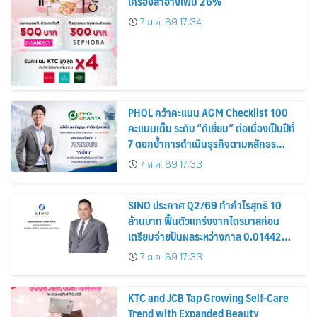
เครื่องสำอางเพิ่ม 26%
7 ส.ค. 69 17:34
PHOL คว้าคะแนน AGM Checklist 100
คะแนนเต็ม ระดับ “ดีเยี่ยม” ต่อเนื่องเป็นปีที่
7 ตอกย้ำการดำเนินธุรกิจตามหลักธร
รมาภิบาล โปร่งใส สร้างความเชื่อมั่นผู้ถือ
7 ส.ค. 69 17:33
หุ้น
SINO ประกาศ Q2/69 ทำกำไรสุทธิ 10
ล้านบาท ฟื้นตัวแกร่งจากไตรมาสก่อน
เตรียมจ่ายปันผลระหว่างกาล 0.014423
บาทต่อหุ้น ครึ่งปีหลังมุ่งเติบโตต่อเนื่อง
7 ส.ค. 69 17:33
KTC and JCB Tap Growing Self-Care
Trend with Expanded Beauty