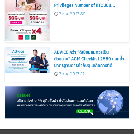
Privileges Number of KTC JCB
Cardmembers Spending on
7 ส.ค. 69 17:30
Cosmetics Rises 26%
ADVICE คว้า “ดีเยี่ยมสมควรเป็น
ตัวอย่าง” AGM Checklist 2569 ตอกย้ำ
มาตรฐานการกำกับดูแลกิจการที่ดี
7 ส.ค. 69 17:27