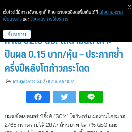
X
เว็บไซต์นี้มีการใช้งานคุกกี้ ศึกษารายละเอียดเพิ่มเติมได้ที่
นโยบายความ
เป็นส่วนตัว
และ
ข้อตกลงการใช้บริการ
“SCM” โชว์ฟอร์ม ครึ่งปีแรก กวาด
กำไร 92.8 ลบ. โตตามนัด เคาะ
รับทราบ
ปันผล 0.15 บาท/หุ้น – ประกาศย้ำ
ครึ่งปีหลังโตก้าวกระโดด
เศรษฐกิจ/การเงิน
9 ส.ค. 65 10:51
บมจ.ซัคเซสมอร์ บีอิ้งค์ “SCM” โชว์ฟอร์ม ผลงานไตรมาส
2/65 กวาดรายได้ 287.7 ล้านบาท โต 7% QoQ และ