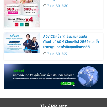
Cardmembers Spending on
7 ส.ค. 69 17:30
Cosmetics Rises 26%
ADVICE คว้า “ดีเยี่ยมสมควรเป็น
ตัวอย่าง” AGM Checklist 2569 ตอกย้ำ
มาตรฐานการกำกับดูแลกิจการที่ดี
7 ส.ค. 69 17:27