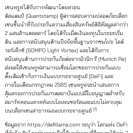
เชนพรูฟได้รับการพัฒนาโดยควอน
ต์สแตมป์ (Quantstamp) ผู้ตรวจสอบความปลอดภัยบล็อก
เชนชั้นนำที่รับประกันความเสี่ยงสินทรัพย์ดิจิทัลมูลค่ากว่า
2 แสนล้านดอลลาร์ โดยได้รับเม็ดเงินลงทุนในระยะเริ่ม
ต้น และการสนับสนุนด้านปัจจัยพื้นฐานจากซมโปะ ไลต์
วอร์เท็กซ์ (SOMPO Light Vortex) และได้รับการ
สนับสนุนด้านการประกันภัยต่อจากมิวนิก รี (Munich Re)
ส่งผลให้เชนพรูฟสามารถเชื่อมโลกของการประกันแบบ
ดั้งเดิมเข้ากับการเงินแบบกระจายศูนย์ (DeFi) และ
ภายในเดือนกรกฎาคม 2565 เชนพรูฟจะนำเสนอการ
คุ้มครองการประกันเกรดสถาบันแบบมีใบอนุญาตสำหรับ
สมาร์ทคอนแทรคท์แบบโอเพนซอร์สและแบบไม่ควบคุม
[1]
บนบล็อกเชนสาธารณะแบบกระจายศูนย์
ข้อมูลจาก https://defillama.com ระบุว่า โลกแห่ง DeFi