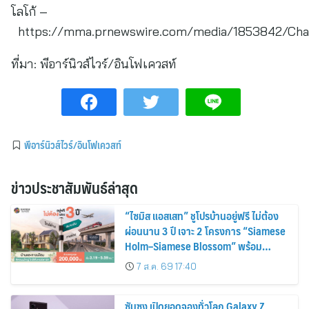
โลโก้ –
https://mma.prnewswire.com/media/1853842/Chai
ที่มา:
พีอาร์นิวส์ไวร์/อินโฟเควสท์
พีอาร์นิวส์ไวร์/อินโฟเควสท์
ข่าวประชาสัมพันธ์ล่าสุด
“ไซมิส แอสเสท” ชูโปรบ้านอยู่ฟรี ไม่ต้อง
ผ่อนนาน 3 ปี เจาะ 2 โครงการ “Siamese
Holm–Siamese Blossom” พร้อม
ส่วนลดและสิทธิพิเศษถึง 31 สิงหาคม
7 ส.ค. 69 17:40
2569
ซัมซุง เปิดยอดจองทั่วโลก Galaxy Z