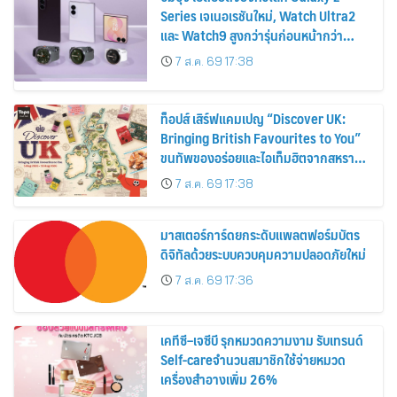
Series เจเนอเรชันใหม่, Watch Ultra2
และ Watch9 สูงกว่ารุ่นก่อนหน้ากว่า
30%
7 ส.ค. 69 17:38
ท็อปส์ เสิร์ฟแคมเปญ “Discover UK:
Bringing British Favourites to You”
ขนทัพของอร่อยและไอเท็มฮิตจากสหราช
อาณาจักร ส่งตรงถึงมือตั้งแต่วันนี้ – 18
7 ส.ค. 69 17:38
สิงหาคมนี้
มาสเตอร์การ์ดยกระดับแพลตฟอร์มบัตร
ดิจิทัลด้วยระบบควบคุมความปลอดภัยใหม่
7 ส.ค. 69 17:36
เคทีซี–เจซีบี รุกหมวดความงาม รับเทรนด์
Self-careจำนวนสมาชิกใช้จ่ายหมวด
เครื่องสำอางเพิ่ม 26%