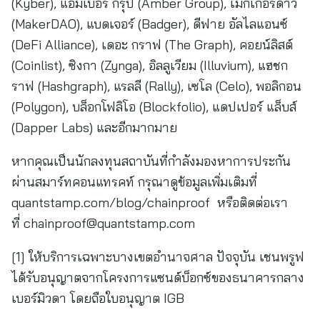
(Kyber), แอมเบอร์ กรุ๊ป (Amber Group), เมกเกอร์ดาว
(MakerDAO), แบดเจอร์ (Badger), ดีฟาย อัลไลแอนซ์
(DeFi Alliance), เดอะ กราฟ (The Graph), คอยน์ลิสต์
(Coinlist), ซิงกา (Zynga), อิลลูเวียม (Illuvium), แฮชก
ราฟ (Hashgraph), แรลลี (Rally), เซโล (Celo), พอลิกอน
(Polygon), บล็อกโฟลิโอ (Blockfolio), แดปเปอร์ แล็บส์
(Dapper Labs) และอีกมากมาย
หากคุณเป็นนักลงทุนสถาบันที่กำลังมองหาการประกัน
ผ่านสมาร์ทคอนแทรคท์ กรุณาดูข้อมูลเพิ่มเติมที่
quantstamp.com/blog/chainproof หรือติดต่อเรา
ที่
chainproof@quantstamp.com
[1] ให้บริการเฉพาะบางเขตอำนาจศาล ปัจจุบัน เชนพรูฟ
ได้รับอนุญาตจากโครงการแซนด์บ็อกซ์ของธนาคารกลาง
เบอร์มิวดา โดยถือใบอนุญาต IGB