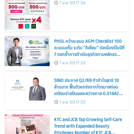
7 ส.ค. 69 17:34
PHOL คว้าคะแนน AGM Checklist 100
คะแนนเต็ม ระดับ “ดีเยี่ยม” ต่อเนื่องเป็นปีที่
7 ตอกย้ำการดำเนินธุรกิจตามหลักธร
รมาภิบาล โปร่งใส สร้างความเชื่อมั่นผู้ถือ
7 ส.ค. 69 17:33
หุ้น
SINO ประกาศ Q2/69 ทำกำไรสุทธิ 10
ล้านบาท ฟื้นตัวแกร่งจากไตรมาสก่อน
เตรียมจ่ายปันผลระหว่างกาล 0.014423
บาทต่อหุ้น ครึ่งปีหลังมุ่งเติบโตต่อเนื่อง
7 ส.ค. 69 17:33
KTC and JCB Tap Growing Self-Care
Trend with Expanded Beauty
Privileges Number of KTC JCB