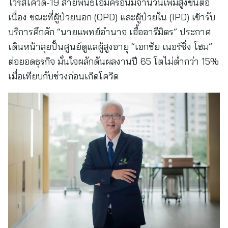
ไวรัสโควิด-19 สายพันธ์โอมิครอนมีจำนวนเพิ่มสูงขึ้นต่อ
เนื่อง ขณะที่ผู้ป่วยนอก (OPD) และผู้ป่วยใน (IPD) เข้ารับ
บริการคึกคัก “นายแพทย์อำนาจ เอื้ออารีมิตร” ประกาศ
เดินหน้าลุยปั้นศูนย์ดูแลผู้สูงอายุ “เอกชัย เนอร์ซิ่ง โฮม”
ต่อยอดธุรกิจ มั่นใจผลักดันผลงานปี 65 โตไม่ต่ำกว่า 15%
เมื่อเทียบกับช่วงก่อนเกิดโควิด