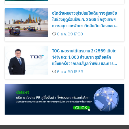
อโกด้าเผยชาวยุโรปสนใจเดินทางสู่เอเชีย
ในช่วงฤดูร้อนปีพ.ศ. 2569 ชี้กรุงเทพฯ
เกาะสมุย และพัทยา ติดอันดับเมืองยอด
นิยม
6 ส.ค. 69 17:00
TOG เผยรายได้ไตรมาส 2/2569 เติบโต
14% แตะ 1,003 ล้านบาท ธุรกิจหลัก
แข็งแกร่งจากเลนส์มูลค่าเพิ่ม และการ
ขยายตลาดต่างประเทศ พร้อมเดินหน้า
6 ส.ค. 69 16:59
ลงทุนเพื่อการเติบโตระยะยาว