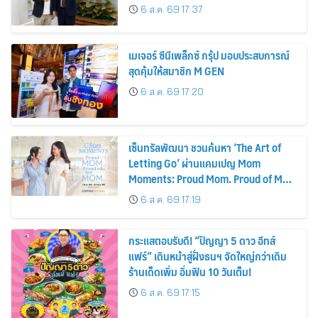
รถยนต์ MPV ระดับพรีเมียม เข้ากับ
6 ส.ค. 69 17:37
พลังงานแสงอาทิตย์ภายในบ้าน
เมเจอร์ ซีนีเพล็กซ์ กรุ้ป มอบประสบการณ์
สุดคุ้มให้สมาชิก M GEN
6 ส.ค. 69 17:20
เซ็นทรัลพัฒนา ชวนค้นหา ‘The Art of
Letting Go’ ผ่านแคมเปญ Mom
Moments: Proud Mom. Proud of My
Mom.
6 ส.ค. 69 17:19
กระแสตอบรับดี! “ปัญญา 5 ดาว อีทส์
แฟร์” เดินหน้าสู่ฝั่งธนฯ จัดใหญ่กว่าเดิม
ร้านเด็ดเพิ่ม อิ่มฟิน 10 วันเต็ม!
6 ส.ค. 69 17:15