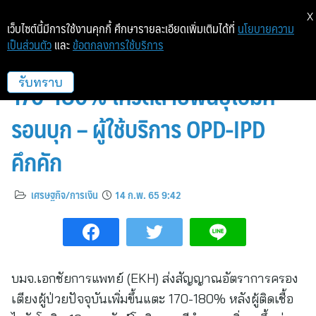
X
เว็บไซต์นี้มีการใช้งานคุกกี้ ศึกษารายละเอียดเพิ่มเติมได้ที่
นโยบายความ
เป็นส่วนตัว
และ
ข้อตกลงการใช้บริการ
EKH ตีปีก! อัตราครองเตียงพุ่งแตะ
170-180% โควิดสายพันธุ์โอมิค
รับทราบ
รอนบุก – ผู้ใช้บริการ OPD-IPD
คึกคัก
เศรษฐกิจ/การเงิน
14 ก.พ. 65 9:42
บมจ.เอกชัยการแพทย์ (EKH) ส่งสัญญาณอัตราการครอง
เตียงผู้ป่วยปัจจุบันเพิ่มขึ้นแตะ 170-180% หลังผู้ติดเชื้อ