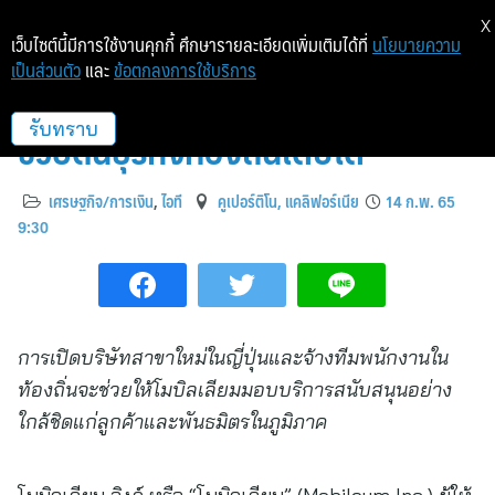
X
เว็บไซต์นี้มีการใช้งานคุกกี้ ศึกษารายละเอียดเพิ่มเติมได้ที่
นโยบายความ
เป็นส่วนตัว
และ
ข้อตกลงการใช้บริการ
โมบิลเลียมลงทุนบุกตลาดญี่ปุ่น
ช่วยดันธุรกิจท้องถิ่นเติบโต
รับทราบ
เศรษฐกิจ/การเงิน
,
ไอที
คูเปอร์ติโน, แคลิฟอร์เนีย
14 ก.พ. 65
9:30
การเปิดบริษัทสาขาใหม่ในญี่ปุ่นและจ้างทีมพนักงานใน
ท้องถิ่นจะช่วยให้โมบิลเลียมมอบบริการสนับสนุนอย่าง
ใกล้ชิดแก่ลูกค้าและพันธมิตรในภูมิภาค