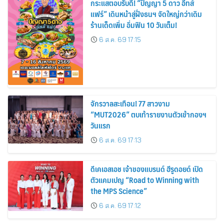
กระแสตอบรับดี! “ปัญญา 5 ดาว อีทส์
แฟร์” เดินหน้าสู่ฝั่งธนฯ จัดใหญ่กว่าเดิม
ร้านเด็ดเพิ่ม อิ่มฟิน 10 วันเต็ม!
6 ส.ค. 69 17:15
จักรวาลสะเทือน! 77 สาวงาม
“MUT2026” ตบเท้ารายงานตัวเข้ากองฯ
วันแรก
6 ส.ค. 69 17:13
ดีเคเอสเอช เจ้าของแบรนด์ ฮีรูดอยด์ เปิด
ตัวแคมเปญ “Road to Winning with
the MPS Science”
6 ส.ค. 69 17:12