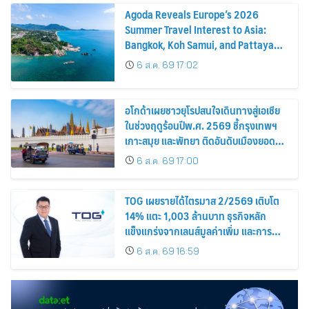
Agoda Reveals Europe’s 2026
Summer Travel Interest to Asia:
Bangkok, Koh Samui, and Pattaya
Among the Top Cities
6 ส.ค. 69 17:02
อโกด้าเผยชาวยุโรปสนใจเดินทางสู่เอเชีย
ในช่วงฤดูร้อนปีพ.ศ. 2569 ชี้กรุงเทพฯ
เกาะสมุย และพัทยา ติดอันดับเมืองยอด
นิยม
6 ส.ค. 69 17:00
TOG เผยรายได้ไตรมาส 2/2569 เติบโต
14% แตะ 1,003 ล้านบาท ธุรกิจหลัก
แข็งแกร่งจากเลนส์มูลค่าเพิ่ม และการ
ขยายตลาดต่างประเทศ พร้อมเดินหน้า
6 ส.ค. 69 16:59
ลงทุนเพื่อการเติบโตระยะยาว