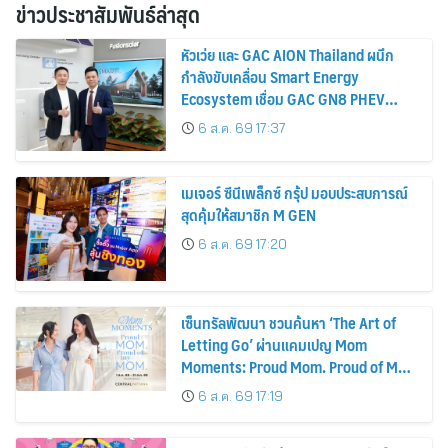
ข่าวประชาสัมพันธ์ล่าสุด
หัวเว่ย และ GAC AION Thailand ผนึก
กำลังขับเคลื่อน Smart Energy
Ecosystem เชื่อม GAC GN8 PHEV
รถยนต์ MPV ระดับพรีเมียม เข้ากับ
6 ส.ค. 69 17:37
พลังงานแสงอาทิตย์ภายในบ้าน
เมเจอร์ ซีนีเพล็กซ์ กรุ้ป มอบประสบการณ์
สุดคุ้มให้สมาชิก M GEN
6 ส.ค. 69 17:20
เซ็นทรัลพัฒนา ชวนค้นหา ‘The Art of
Letting Go’ ผ่านแคมเปญ Mom
Moments: Proud Mom. Proud of My
Mom.
6 ส.ค. 69 17:19