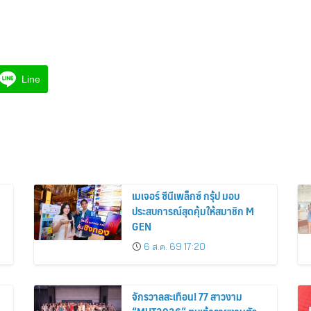
Line
เมเจอร์ ซีนีเพล็กซ์ กรุ้ป มอบ
ประสบการณ์สุดคุ้มให้สมาชิก M
GEN
6 ส.ค. 69 17:20
จักรวาลสะเทือน! 77 สาวงาม