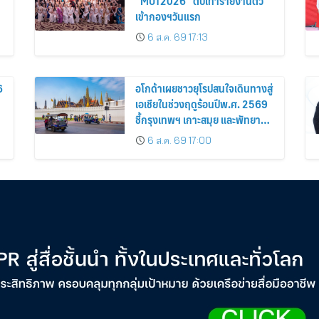
“MUT2026” ตบเท้ารายงานตัว
เข้ากองฯวันแรก
6 ส.ค. 69 17:13
6
อโกด้าเผยชาวยุโรปสนใจเดินทางสู่
เอเชียในช่วงฤดูร้อนปีพ.ศ. 2569
ชี้กรุงเทพฯ เกาะสมุย และพัทยา
ติดอันดับเมืองยอดนิยม
6 ส.ค. 69 17:00