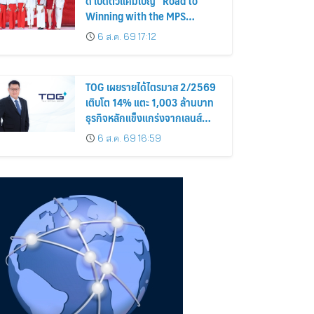
ด์ เปิดตัวแคมเปญ “Road to
Winning with the MPS
Science”
6 ส.ค. 69 17:12
TOG เผยรายได้ไตรมาส 2/2569
เติบโต 14% แตะ 1,003 ล้านบาท
ธุรกิจหลักแข็งแกร่งจากเลนส์
มูลค่าเพิ่ม และการขยายตลาดต่าง
6 ส.ค. 69 16:59
ประเทศ พร้อมเดินหน้าลงทุนเพื่อ
การเติบโตระยะยาว