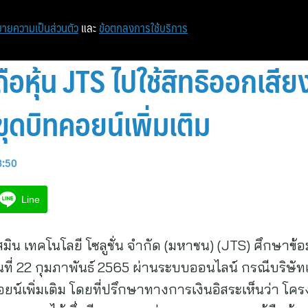
หน้าแรก
ท่องเที่ยว
ไอที
เศรษฐกิจ/การเงิน
ายความเป็นส่วนตัว
และ
ข้อตกลงการใช้บริการ
้ถือหุ้น JTS ไปใช้สิทธิออกเสี
ขุดบิทคอยน์เพิ่มเติม
8:50
Line
 จัสมิน เทคโนโลยี โซลูชั่น จำกัด (มหาชน) (JTS) ศึกษาข้
วันที่ 22 กุมภาพันธ์ 2565 ผ่านระบบออนไลน์ กรณีบริษั
อยน์เพิ่มเติม โดยที่ปรึกษาทางการเงินอิสระเห็นว่า โ