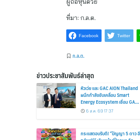
ผู้ถือหุ้นด้วย
ที่มา:
ก.ล.ต.
Facebook
Twitter
ก.ล.ต.
ข่าวประชาสัมพันธ์ล่าสุด
หัวเว่ย และ GAC AION Thailand
ผนึกกำลังขับเคลื่อน Smart
Energy Ecosystem เชื่อม GAC
GN8 PHEV รถยนต์ MPV ระดับ
6 ส.ค. 69 17:37
พรีเมียม เข้ากับพลังงานแสง
อาทิตย์ภายในบ้าน
กระแสตอบรับดี! “ปัญญา 5 ดาว อี