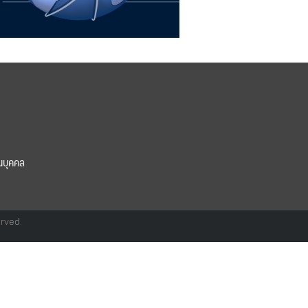
นบุคคล
erved.