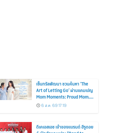
เซ็นทรัลพัฒนา ชวนค้นหา ‘The
Art of Letting Go’ ผ่านแคมเปญ
Mom Moments: Proud Mom.
Proud of My Mom.
6 ส.ค. 69 17:19
ดีเคเอสเอช เจ้าของแบรนด์ ฮีรูดอย