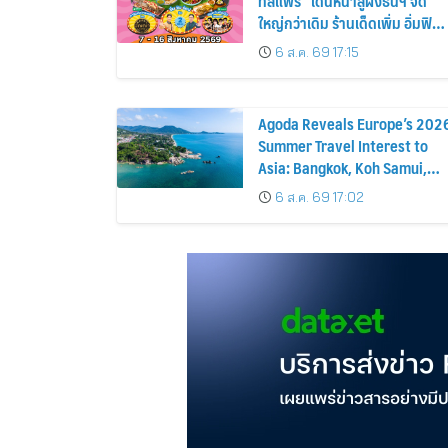
ทส์แฟร์” เดินหน้าสู่ฝั่งธนฯ จัด
ใหญ่กว่าเดิม ร้านเด็ดเพิ่ม อิ่มฟิน
10 วันเต็ม!
6 ส.ค. 69 17:15
Agoda Reveals Europe’s 202
Summer Travel Interest to
Asia: Bangkok, Koh Samui,
and Pattaya Among the Top
6 ส.ค. 69 17:02
Cities