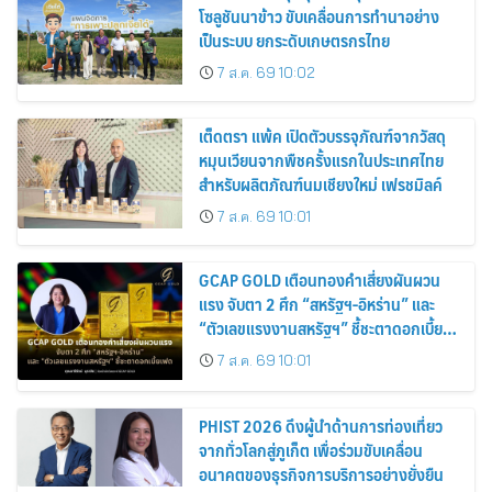
โซลูชันนาข้าว ขับเคลื่อนการทำนาอย่าง
เป็นระบบ ยกระดับเกษตรกรไทย
7 ส.ค. 69 10:02
เต็ดตรา แพ้ค เปิดตัวบรรจุภัณฑ์จากวัสดุ
หมุนเวียนจากพืชครั้งแรกในประเทศไทย
สำหรับผลิตภัณฑ์นมเชียงใหม่ เฟรชมิลค์
7 ส.ค. 69 10:01
GCAP GOLD เตือนทองคำเสี่ยงผันผวน
แรง จับตา 2 ศึก “สหรัฐฯ-อิหร่าน” และ
“ตัวเลขแรงงานสหรัฐฯ” ชี้ชะตาดอกเบี้ย
เฟด
7 ส.ค. 69 10:01
PHIST 2026 ดึงผู้นำด้านการท่องเที่ยว
จากทั่วโลกสู่ภูเก็ต เพื่อร่วมขับเคลื่อน
อนาคตของธุรกิจการบริการอย่างยั่งยืน