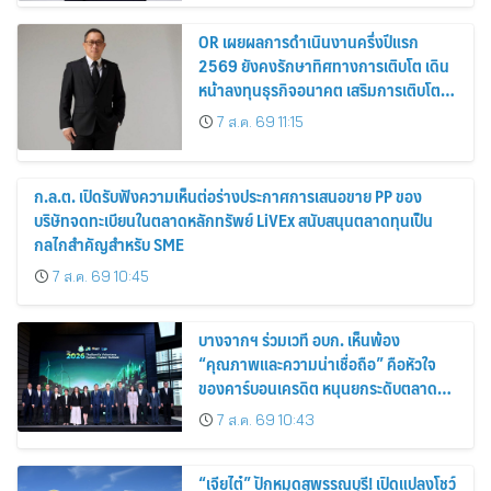
OR เผยผลการดำเนินงานครึ่งปีแรก
2569 ยังคงรักษาทิศทางการเติบโต เดิน
หน้าลงทุนธุรกิจอนาคต เสริมการเติบโต
ระยะยาว
7 ส.ค. 69 11:15
ก.ล.ต. เปิดรับฟังความเห็นต่อร่างประกาศการเสนอขาย PP ของ
บริษัทจดทะเบียนในตลาดหลักทรัพย์ LiVEx สนับสนุนตลาดทุนเป็น
กลไกสำคัญสำหรับ SME
7 ส.ค. 69 10:45
บางจากฯ ร่วมเวที อบก. เห็นพ้อง
“คุณภาพและความน่าเชื่อถือ” คือหัวใจ
ของคาร์บอนเครดิต หนุนยกระดับตลาด
คาร์บอนไทย เชื่อมโยงอาเซียน เปิดโอกาสสู่
7 ส.ค. 69 10:43
ตลาดสากล
“เจียไต๋” ปักหมุดสุพรรณบุรี! เปิดแปลงโชว์