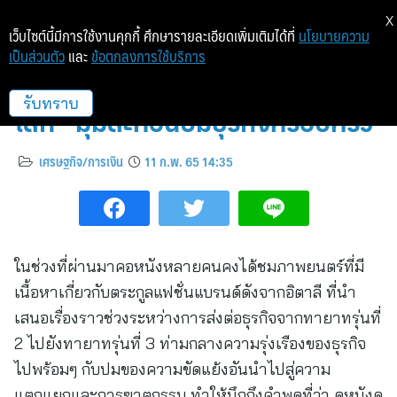
X
เว็บไซต์นี้มีการใช้งานคุกกี้ ศึกษารายละเอียดเพิ่มเติมได้ที่
นโยบายความ
เป็นส่วนตัว
และ
ข้อตกลงการใช้บริการ
ถอดบทเรียนจาก “แบรนด์ดังระดับ
โลก” มุมสะท้อนปมธุรกิจครอบครัว
รับทราบ
เศรษฐกิจ/การเงิน
11 ก.พ. 65 14:35
ในช่วงที่ผ่านมาคอหนังหลายคนคงได้ชมภาพยนตร์ที่มี
เนื้อหาเกี่ยวกับตระกูลแฟชั่นแบรนด์ดังจากอิตาลี ที่นำ
เสนอเรื่องราวช่วงระหว่างการส่งต่อธุรกิจจากทายาทรุ่นที่
2 ไปยังทายาทรุ่นที่ 3 ท่ามกลางความรุ่งเรืองของธุรกิจ
ไปพร้อมๆ กับปมของความขัดแย้งอันนำไปสู่ความ
แตกแยกและการฆาตกรรม ทำให้นึกถึงคำพูดที่ว่า ดูหนังดู