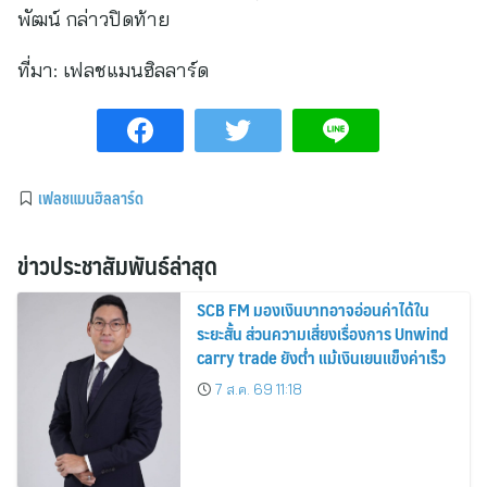
พัฒน์ กล่าวปิดท้าย
ที่มา:
เฟลชแมนฮิลลาร์ด
เฟลชแมนฮิลลาร์ด
ข่าวประชาสัมพันธ์ล่าสุด
SCB FM มองเงินบาทอาจอ่อนค่าได้ใน
ระยะสั้น ส่วนความเสี่ยงเรื่องการ Unwind
carry trade ยังต่ำ แม้เงินเยนแข็งค่าเร็ว
7 ส.ค. 69 11:18