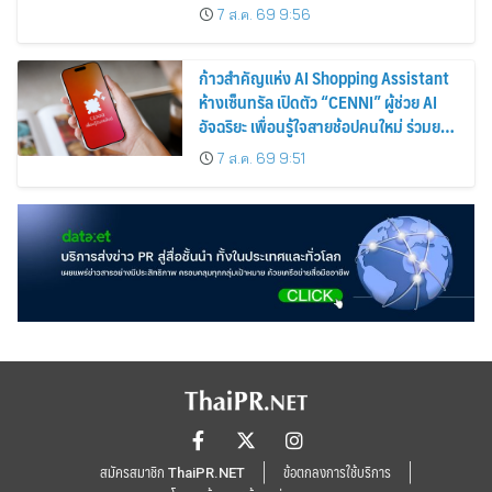
7 ส.ค. 69 9:56
ก้าวสำคัญแห่ง AI Shopping Assistant
ห้างเซ็นทรัล เปิดตัว “CENNI” ผู้ช่วย AI
อัจฉริยะ เพื่อนรู้ใจสายช้อปคนใหม่ ร่วมยก
ระดับประสบการณ์ช้อปปิ้งให้ง่ายขึ้นได้ ใน
7 ส.ค. 69 9:51
แชตเดียว
สมัครสมาชิก ThaiPR.NET
ข้อตกลงการใช้บริการ