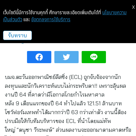
X
เว็บไซต์นี้มีการใช้งานคุกกี้ ศึกษารายละเอียดเพิ่มเติมได้ที่
นโยบายความ
เป็นส่วนตัว
และ
ข้อตกลงการใช้บริการ
นักลงทุนลุ้นผลงาน ECL
รับทราบ
เศรษฐกิจ/การเงิน
11 ก.พ. 65 14:24
บมจ.ตะวันออกพาณิชย์ลีสซิ่ง (ECL) ถูกจับจ้องจากนัก
ลงทุนและนักวิเคราะห์แบบไม่กระพริบตา!! เพราะลุ้นผล
งานปี 64 ที่คาดว่ามีโอกาสโกยกำไรมหาศาล
หลัง 9 เดือนแรกของปี 64 ทำไปแล้ว 121.51 ล้านบาท
โชว์ฟอร์มเทพทำได้มากกว่าปี 63 กว่าเท่าตัว งานนี้ต้อง
ปรบมือให้กับทีมบริหารของ ECL ที่นำโดยแม่ทัพ
ใหญ่ “ดนุชา วีระพงษ์” ส่วนผลงานจะออกมาตามคาดหรือ