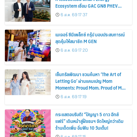
Ecosystem เชื่อม GAC GN8 PHEV
รถยนต์ MPV ระดับพรีเมียม เข้ากับ
6 ส.ค. 69 17:37
พลังงานแสงอาทิตย์ภายในบ้าน
เมเจอร์ ซีนีเพล็กซ์ กรุ้ป มอบประสบการณ์
สุดคุ้มให้สมาชิก M GEN
6 ส.ค. 69 17:20
เซ็นทรัลพัฒนา ชวนค้นหา ‘The Art of
Letting Go’ ผ่านแคมเปญ Mom
Moments: Proud Mom. Proud of My
Mom.
6 ส.ค. 69 17:19
กระแสตอบรับดี! “ปัญญา 5 ดาว อีทส์
แฟร์” เดินหน้าสู่ฝั่งธนฯ จัดใหญ่กว่าเดิม
ร้านเด็ดเพิ่ม อิ่มฟิน 10 วันเต็ม!
6 ส.ค. 69 17:15