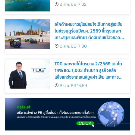
Among the Top Cities
6 ส.ค. 69 17:02
อโกด้าเผยชาวยุโรปสนใจเดินทางสู่เอเชีย
ในช่วงฤดูร้อนปีพ.ศ. 2569 ชี้กรุงเทพฯ
เกาะสมุย และพัทยา ติดอันดับเมืองยอด
นิยม
6 ส.ค. 69 17:00
TOG เผยรายได้ไตรมาส 2/2569 เติบโต
14% แตะ 1,003 ล้านบาท ธุรกิจหลัก
แข็งแกร่งจากเลนส์มูลค่าเพิ่ม และการ
ขยายตลาดต่างประเทศ พร้อมเดินหน้า
6 ส.ค. 69 16:59
ลงทุนเพื่อการเติบโตระยะยาว