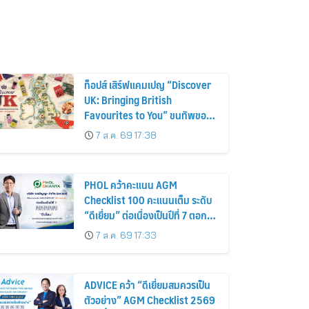
ท็อปส์ เสิร์ฟแคมเปญ “Discover
UK: Bringing British
Favourites to You” ขนทัพของ
อร่อยและไอเท็มฮิตจากสหราช
7 ส.ค. 69 17:38
อาณาจักร ส่งตรงถึงมือตั้งแต่วัน
นี้ – 18 สิงหาคมนี้
PHOL คว้าคะแนน AGM
Checklist 100 คะแนนเต็ม ระดับ
“ดีเยี่ยม” ต่อเนื่องเป็นปีที่ 7 ตอกย้ำ
การดำเนินธุรกิจตามหลักธรรมาภิ
7 ส.ค. 69 17:33
บาล โปร่งใส สร้างความเชื่อมั่นผู้
ถือหุ้น
ADVICE คว้า “ดีเยี่ยมสมควรเป็น
ตัวอย่าง” AGM Checklist 2569