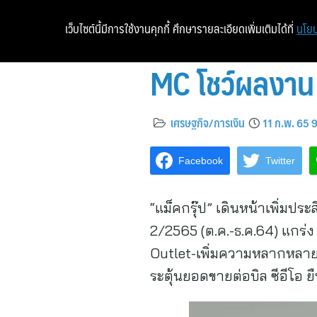
เว็บไซต์นี้มีการใช้งานคุกกี้ ศึกษารายละเอียดเพิ่มเติมได้ที่
นโยบ
MC โชว์ผลงาน 
เศรษฐกิจ/การเงิน
11 ก.พ. 65 
Facebook
Twitter
“แม็คกรุ๊ป” เดินหน้าเพิ่มป
2/2565 (ต.ค.-ธ.ค.64) แกร่
Outlet-เพิ่มความหลากหลายส
ระตุ้นยอดขายต่อบิล ซีอีโอ 