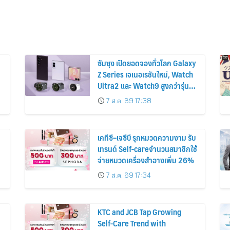
ซัมซุง เปิดยอดจองทั่วโลก Galaxy
Z Series เจเนอเรชันใหม่, Watch
Ultra2 และ Watch9 สูงกว่ารุ่น
ก่อนหน้ากว่า 30%
7 ส.ค. 69 17:38
เคทีซี–เจซีบี รุกหมวดความงาม รับ
เทรนด์ Self-careจำนวนสมาชิกใช้
จ่ายหมวดเครื่องสำอางเพิ่ม 26%
7 ส.ค. 69 17:34
KTC and JCB Tap Growing
Self-Care Trend with