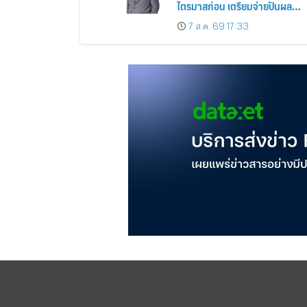
ไตรมาสก่อน เตรียมจ่ายปันผล
ระหว่างกาล 0.014423 บาทต่อหุ้
7 ส.ค. 69 17:33
ครึ่งปีหลังมุ่งเติบโตต่อเนื่อง