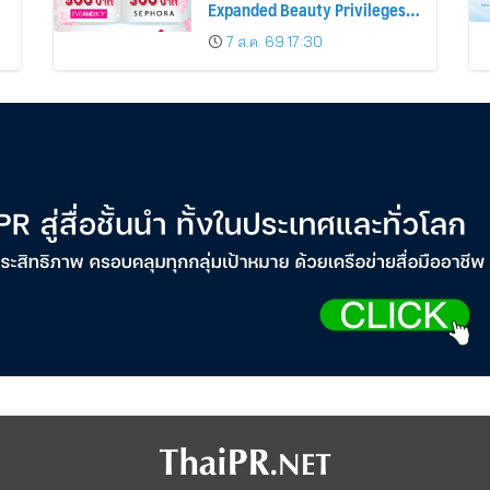
Expanded Beauty Privileges
น
Number of KTC JCB
7 ส.ค. 69 17:30
Cardmembers Spending on
Cosmetics Rises 26%