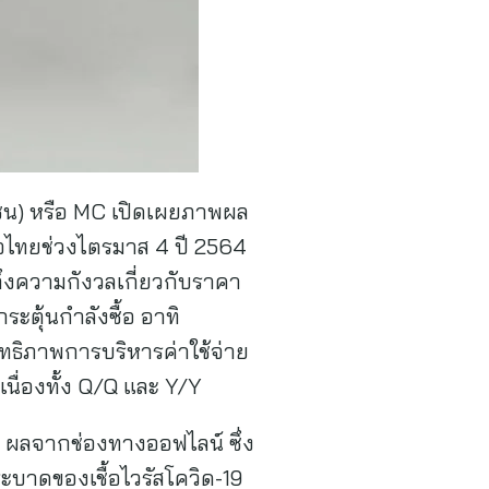
หาชน) หรือ MC เปิดเผยภาพผล
ไทยช่วงไตรมาส 4 ปี 2564
ึงความกังวลเกี่ยวกับราคา
ะตุ้นกำลังซื้อ อาทิ
ิทธิภาพการบริหารค่าใช้จ่าย
อเนื่องทั้ง Q/Q และ Y/Y
น ผลจากช่องทางออฟไลน์ ซึ่ง
บาดของเชื้อไวรัสโควิด-19