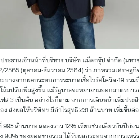
์ ประธานเจ้าหน้าที่บริหาร บริษัท แม็คกรุ๊ป จำกัด (ม
/2565 (ตุลาคม-ธันวาคม 2564) ว่า ภาพรวมเศรษฐกิจ
ราะบางจากผลกระทบการระบาดเชื้อไวรัสโควิด-19 รวมถ
วโน้มปรับเพิ่มสูงขึ้น แม้รัฐบาลจะพยายามออกมาตรการกร
ฟส 3 เป็นต้น อย่างไรก็ตาม จากการเดินหน้าเพิ่มประส
ง ส่งผลให้บริษัทฯ มีกำไรสุทธิ 231 ล้านบาท เพิ่มขึ้นต่
ี่ 995 ล้านบาท ลดลงราว 12% เทียบช่วงเดียวกันปีก่อ
วนถึง 90% ของยอดขายรวม ได้รับผลกระทบจากการแพร่ระ