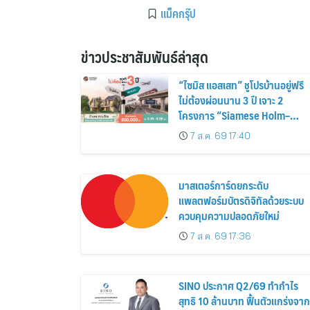
แม็คกรุ๊ป
ข่าวประชาสัมพันธ์ล่าสุด
“ไซมิส แอสเสท” ชูโปรบ้านอยู่ฟรี
ไม่ต้องผ่อนนาน 3 ปี เจาะ 2
โครงการ “Siamese Holm–
Siamese Blossom” พร้อม
7 ส.ค. 69 17:40
ส่วนลดและสิทธิพิเศษถึง 31
สิงหาคม 2569
มาสเตอร์การ์ดยกระดับ
แพลตฟอร์มบัตรดิจิทัลด้วยระบบ
ควบคุมความปลอดภัยใหม่
7 ส.ค. 69 17:36
SINO ประกาศ Q2/69 ทำกำไร
สุทธิ 10 ล้านบาท ฟื้นตัวแกร่งจาก