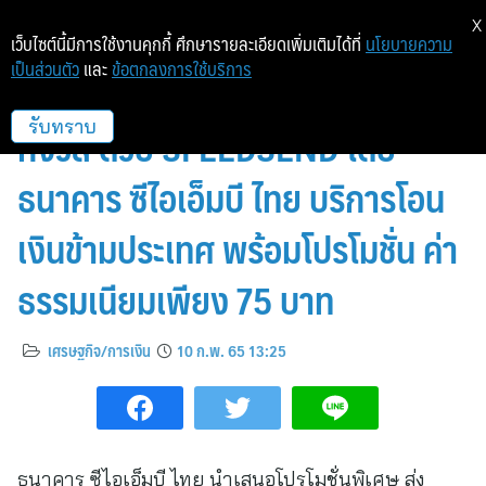
X
เว็บไซต์นี้มีการใช้งานคุกกี้ ศึกษารายละเอียดเพิ่มเติมได้ที่
นโยบายความ
เป็นส่วนตัว
และ
ข้อตกลงการใช้บริการ
ถึงตัวอยู่ไกล…ก็โอนเงินได้อย่างไร้
กังวล ด้วย SPEEDSEND โดย
รับทราบ
ธนาคาร ซีไอเอ็มบี ไทย บริการโอน
เงินข้ามประเทศ พร้อมโปรโมชั่น ค่า
ธรรมเนียมเพียง 75 บาท
เศรษฐกิจ/การเงิน
10 ก.พ. 65 13:25
ธนาคาร ซีไอเอ็มบี ไทย นำเสนอโปรโมชั่นพิเศษ ส่ง