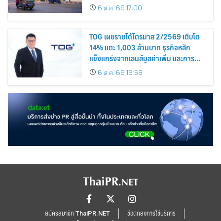
นิยม
6 ส.ค. 69 17:00
TOG เผยรายได้ไตรมาส 2/2569 เติบโต
14% แตะ 1,003 ล้านบาท ธุรกิจหลัก
แข็งแกร่งจากเลนส์มูลค่าเพิ่ม และการ
ขยายตลาดต่างประเทศ พร้อมเดินหน้า
6 ส.ค. 69 16:59
ลงทุนเพื่อการเติบโตระยะยาว
สมัครสมาชิก ThaiPR.NET
ข้อตกลงการใช้บริการ