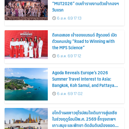
“MUT2026” ตบเท้ารายงานตัวเข้ากองฯ
วันแรก
6 ส.ค. 69 17:13
ดีเคเอสเอช เจ้าของแบรนด์ ฮีรูดอยด์ เปิด
ตัวแคมเปญ “Road to Winning with
the MPS Science”
6 ส.ค. 69 17:12
Agoda Reveals Europe’s 2026
Summer Travel Interest to Asia:
Bangkok, Koh Samui, and Pattaya
Among the Top Cities
6 ส.ค. 69 17:02
อโกด้าเผยชาวยุโรปสนใจเดินทางสู่เอเชีย
ในช่วงฤดูร้อนปีพ.ศ. 2569 ชี้กรุงเทพฯ
เกาะสมุย และพัทยา ติดอันดับเมืองยอด