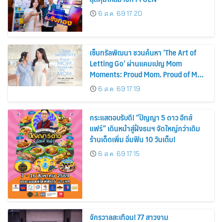
6 ส.ค. 69 17:20
เซ็นทรัลพัฒนา ชวนค้นหา ‘The Art of
Letting Go’ ผ่านแคมเปญ Mom
Moments: Proud Mom. Proud of My
Mom.
6 ส.ค. 69 17:19
กระแสตอบรับดี! “ปัญญา 5 ดาว อีทส์
แฟร์” เดินหน้าสู่ฝั่งธนฯ จัดใหญ่กว่าเดิม
ร้านเด็ดเพิ่ม อิ่มฟิน 10 วันเต็ม!
6 ส.ค. 69 17:15
จักรวาลสะเทือน! 77 สาวงาม