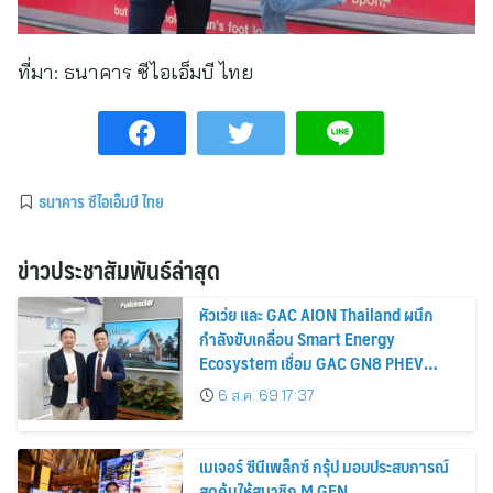
ที่มา:
ธนาคาร ซีไอเอ็มบี ไทย
ธนาคาร ซีไอเอ็มบี ไทย
ข่าวประชาสัมพันธ์ล่าสุด
หัวเว่ย และ GAC AION Thailand ผนึก
กำลังขับเคลื่อน Smart Energy
Ecosystem เชื่อม GAC GN8 PHEV
รถยนต์ MPV ระดับพรีเมียม เข้ากับ
6 ส.ค. 69 17:37
พลังงานแสงอาทิตย์ภายในบ้าน
เมเจอร์ ซีนีเพล็กซ์ กรุ้ป มอบประสบการณ์
สุดคุ้มให้สมาชิก M GEN