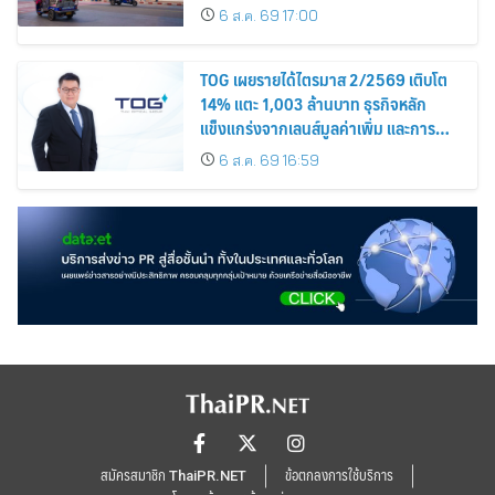
นิยม
6 ส.ค. 69 17:00
TOG เผยรายได้ไตรมาส 2/2569 เติบโต
14% แตะ 1,003 ล้านบาท ธุรกิจหลัก
แข็งแกร่งจากเลนส์มูลค่าเพิ่ม และการ
ขยายตลาดต่างประเทศ พร้อมเดินหน้า
6 ส.ค. 69 16:59
ลงทุนเพื่อการเติบโตระยะยาว
สมัครสมาชิก ThaiPR.NET
ข้อตกลงการใช้บริการ