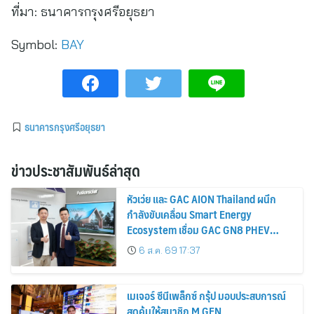
ที่มา:
ธนาคารกรุงศรีอยุธยา
Symbol:
BAY
ธนาคารกรุงศรีอยุธยา
ข่าวประชาสัมพันธ์ล่าสุด
หัวเว่ย และ GAC AION Thailand ผนึก
กำลังขับเคลื่อน Smart Energy
Ecosystem เชื่อม GAC GN8 PHEV
รถยนต์ MPV ระดับพรีเมียม เข้ากับ
6 ส.ค. 69 17:37
พลังงานแสงอาทิตย์ภายในบ้าน
เมเจอร์ ซีนีเพล็กซ์ กรุ้ป มอบประสบการณ์
สุดคุ้มให้สมาชิก M GEN