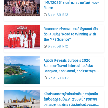
“MUT2026” ตบเท้ารายงานตัวเข้ากองฯ
วันแรก
6 ส.ค. 69 17:13
ดีเคเอสเอช เจ้าของแบรนด์ ฮีรูดอยด์ เปิด
ตัวแคมเปญ “Road to Winning with
the MPS Science”
6 ส.ค. 69 17:12
Agoda Reveals Europe’s 2026
Summer Travel Interest to Asia:
Bangkok, Koh Samui, and Pattaya
Among the Top Cities
6 ส.ค. 69 17:02
อโกด้าเผยชาวยุโรปสนใจเดินทางสู่เอเชีย
ในช่วงฤดูร้อนปีพ.ศ. 2569 ชี้กรุงเทพฯ
เกาะสมุย และพัทยา ติดอันดับเมืองยอด