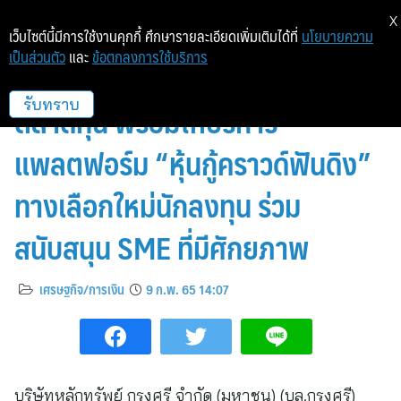
X
เว็บไซต์นี้มีการใช้งานคุกกี้ ศึกษารายละเอียดเพิ่มเติมได้ที่
นโยบายความ
เป็นส่วนตัว
และ
ข้อตกลงการใช้บริการ
บล.กรุงศรี ต่อยอดความเชี่ยวชาญ
ตลาดทุน พร้อมให้บริการ
รับทราบ
แพลตฟอร์ม “หุ้นกู้คราวด์ฟันดิง”
ทางเลือกใหม่นักลงทุน ร่วม
สนับสนุน SME ที่มีศักยภาพ
เศรษฐกิจ/การเงิน
9 ก.พ. 65 14:07
บริษัทหลักทรัพย์ กรุงศรี จำกัด (มหาชน) (บล.กรุงศรี)