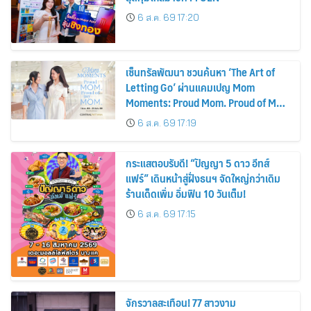
6 ส.ค. 69 17:20
เซ็นทรัลพัฒนา ชวนค้นหา ‘The Art of
Letting Go’ ผ่านแคมเปญ Mom
Moments: Proud Mom. Proud of My
Mom.
6 ส.ค. 69 17:19
กระแสตอบรับดี! “ปัญญา 5 ดาว อีทส์
แฟร์” เดินหน้าสู่ฝั่งธนฯ จัดใหญ่กว่าเดิม
ร้านเด็ดเพิ่ม อิ่มฟิน 10 วันเต็ม!
6 ส.ค. 69 17:15
จักรวาลสะเทือน! 77 สาวงาม