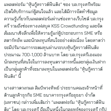
แพลตฟอร์ม “หุ้นกู้คราวด์ฟันดิง” ของ บล.กรุงศรีพร้อม
เปิดให้บริการแก่ผู้สนใจแล้ว และได้มีการจัดทำข้อมูล
ความรู้เกี่ยวกับแพลตฟอร์มผ่านช่องทางเว็บไซต์ บล.กรุง
ศรี รวมถึงช่องทางเฟสบุค KSS Crowdfunding และจัด
สัมมนาเชิงลึกเพื่อให้ความรู้แก่ผู้ประกอบการ SME หรือ
สตาร์ทอัพ และนักลงทุนที่สนใจอย่างต่อเนื่อง โดยคาดว่า
จะมีปริมาณการระดมทุนผ่านระบบหุ้นกู้คราวด์ฟันดิง
ประมาณ 700-1,000 ล้านบาท โดย บล.กรุงศรีเองมอง
นักลงทุนที่สนใจในการลงทุนตราสารหนี้และกลุ่มเงินฝาก
เป็นกลุ่มลูกค้าที่จะมาลงทุนในแพลตฟอร์ม “หุ้นกู้คราวด์
ฟันดิง” นี้
นางสาวดวงกมล ลิมป์พวงทิพย์ ประธานคณะเจ้าหน้าที่
ด้านลูกค้าธุรกิจ SME ธนาคารกรุงศรีอยุธยา จำกัด
(มหาชน) กล่าวเพิ่มเติมว่า “แพลตฟอร์ม “หุ้นกู้คราวด์ฟัน
ดิง” โดย บล.กรุงศรี ถือเป็นหนึ่งในกลยุทธ์ของกรุงศรี กรุ๊ป