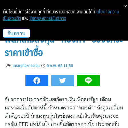
X
เว็บไซต์นี้มีการใช้งานคุกกี้ ศึกษารายละเอียดเพิ่มเติมได้ที่
นโยบายความ
เป็นส่วนตัว
และ
ข้อตกลงการใช้บริการ
จับตาเงินเฟ้อสหรัฐฯ เดือน ม.ค.
พลิกเกมลงทุน “ทองคำ” รอจังหวะ
รับทราบ
ราคาเข้าซื้อ
เศรษฐกิจ/การเงิน
9 ก.พ. 65 11:59
จับตาการประกาศตัวเลขอัตราเงินเฟ้อสหรัฐฯ เดือน
มกราคมในสัปดาห์นี้ กำหนดราคา “ทองคำ” ถึงจุดเปลี่ยน
สำคัญของปี นักลงทุนรุ่นใหม่มองกรณีเงินเฟ้อพุ่งแรงจะ
กดดัน FED เร่งใช้นโยบายขึ้นอัตราดอกเบี้ย ประกอบกับ