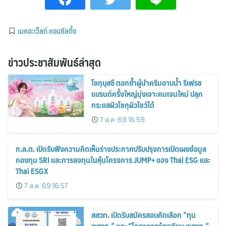
เมคอะเว็ลท์ คอนซัลติ้ง
ข่าวประชาสัมพันธ์ล่าสุด
โชกุบุสซึ ตอกย้ำผู้นำครีมอาบน้ำ รีเฟรช
แบรนด์ครั้งใหญ่มุ่งเจาะคนเจนใหม่ ปลุก
กระแสผิวโชกุผิวโชว์ได้
7 ส.ค. 69 16:59
ก.ล.ต. เปิดรับฟังความคิดเห็นร่างประกาศปรับปรุงการเปิดเผยข้อมูล
กองทุน SRI และการลงทุนในหุ้นโครงการ JUMP+ ของ Thai ESG และ
Thai ESGX
7 ส.ค. 69 16:57
สสวท. เปิดรับสมัครสอบคัดเลือก “ทุน
พสวท.” และ “โครงการห้องเรียน พสวท.”