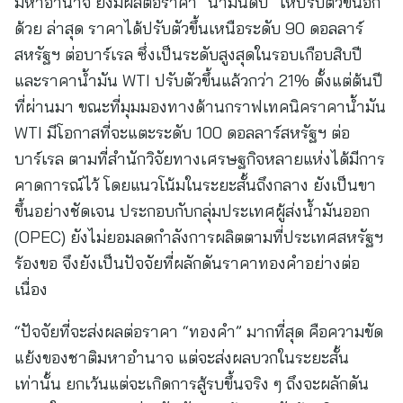
มหาอำนาจ ยังมีผลต่อราคา “น้ำมันดิบ” ให้ปรับตัวขึ้นอีก
ด้วย ล่าสุด ราคาได้ปรับตัวขึ้นเหนือระดับ 90 ดอลลาร์
สหรัฐฯ ต่อบาร์เรล ซึ่งเป็นระดับสูงสุดในรอบเกือบสิบปี
และราคาน้ำมัน WTI ปรับตัวขึ้นแล้วกว่า 21% ตั้งแต่ต้นปี
ที่ผ่านมา ขณะที่มุมมองทางด้านกราฟเทคนิคราคาน้ำมัน
WTI มีโอกาสที่จะแตะระดับ 100 ดอลลาร์สหรัฐฯ ต่อ
บาร์เรล ตามที่สำนักวิจัยทางเศรษฐกิจหลายแห่งได้มีการ
คาดการณ์ไว้ โดยแนวโน้มในระยะสั้นถึงกลาง ยังเป็นขา
ขึ้นอย่างชัดเจน ประกอบกับกลุ่มประเทศผู้ส่งน้ำมันออก
(OPEC) ยังไม่ยอมลดกำลังการผลิตตามที่ประเทศสหรัฐฯ
ร้องขอ จึงยังเป็นปัจจัยที่ผลักดันราคาทองคำอย่างต่อ
เนื่อง
“ปัจจัยที่จะส่งผลต่อราคา “ทองคำ” มากที่สุด คือความขัด
แย้งของชาติมหาอำนาจ แต่จะส่งผลบวกในระยะสั้น
เท่านั้น ยกเว้นแต่จะเกิดการสู้รบขึ้นจริง ๆ ถึงจะผลักดัน