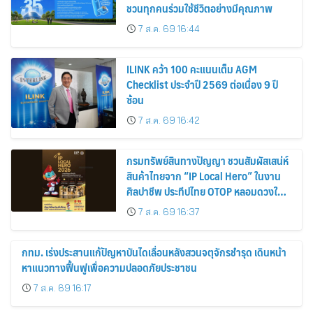
ชวนทุกคนร่วมใช้ชีวิตอย่างมีคุณภาพ
7 ส.ค. 69 16:44
ILINK คว้า 100 คะแนนเต็ม AGM
Checklist ประจำปี 2569 ต่อเนื่อง 9 ปี
ซ้อน
7 ส.ค. 69 16:42
กรมทรัพย์สินทางปัญญา ชวนสัมผัสเสน่ห์
สินค้าไทยจาก “IP Local Hero” ในงาน
ศิลปาชีพ ประทีปไทย OTOP หลอมดวงใจ
ด้วยพระบารมี ปี 2569
7 ส.ค. 69 16:37
กทม. เร่งประสานแก้ปัญหาบันไดเลื่อนหลังสวนจตุจักรชำรุด เดินหน้า
หาแนวทางฟื้นฟูเพื่อความปลอดภัยประชาชน
7 ส.ค. 69 16:17