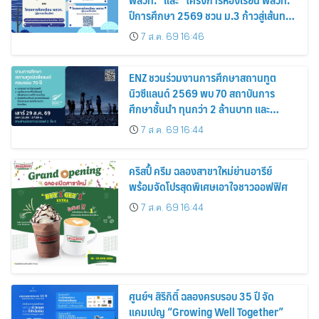
ปีการศึกษา 2569 ชวน ม.3 ก้าวสู่เส้นทาง
นักวิทยาศาสตร์รุ่นใหม่
7 ส.ค. 69 16:46
ENZ ชวนร่วมงานการศึกษาสถานทูต
นิวซีแลนด์ 2569 พบ 70 สถาบันการ
ศึกษาชั้นนำ ทุนกว่า 2 ล้านบาท และ
ประกาศทุนรัฐบาลเต็มจำนวน
7 ส.ค. 69 16:44
คริสปี้ ครีม ฉลองสาขาใหม่ย่านอารีย์
พร้อมจัดโปรสุดพิเศษเอาใจชาวออฟฟิศ
7 ส.ค. 69 16:44
ศูนย์ฯ สิริกิติ์ ฉลองครบรอบ 35 ปี จัด
แคมเปญ “Growing Well Together”