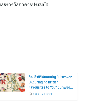
์ และรางวัลอาคารประหยัด
ท็อปส์ เสิร์ฟแคมเปญ “Discover
UK: Bringing British
Favourites to You” ขนทัพของ
อร่อยและไอเท็มฮิตจากสหราช
7 ส.ค. 69 17:38
อาณาจักร ส่งตรงถึงมือตั้งแต่วัน
นี้ – 18 สิงหาคมนี้