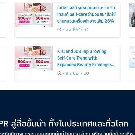
เคทีซี–เจซีบี รุกหมวดความงาม รับ
เทรนด์ Self-careจำนวนสมาชิกใช้
จ่ายหมวดเครื่องสำอางเพิ่ม 26%
7 ส.ค. 69 17:34
KTC and JCB Tap Growing
Self-Care Trend with
Expanded Beauty Privileges
น
Number of KTC JCB
7 ส.ค. 69 17:30
Cardmembers Spending on
Cosmetics Rises 26%