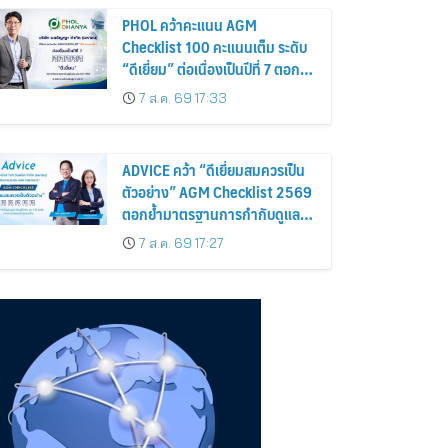
PHOL คว้าคะแนน AGM
Checklist 100 คะแนนเต็ม ระดับ
“ดีเยี่ยม” ต่อเนื่องเป็นปีที่ 7 ตอกย้ำ
การดำเนินธุรกิจตามหลักธรรมาภิ
7 ส.ค. 69 17:33
บาล โปร่งใส สร้างความเชื่อมั่นผู้
ถือหุ้น
ADVICE คว้า “ดีเยี่ยมสมควรเป็น
ตัวอย่าง” AGM Checklist 2569
ตอกย้ำมาตรฐานการกำกับดูแล
กิจการที่ดี
7 ส.ค. 69 17:27