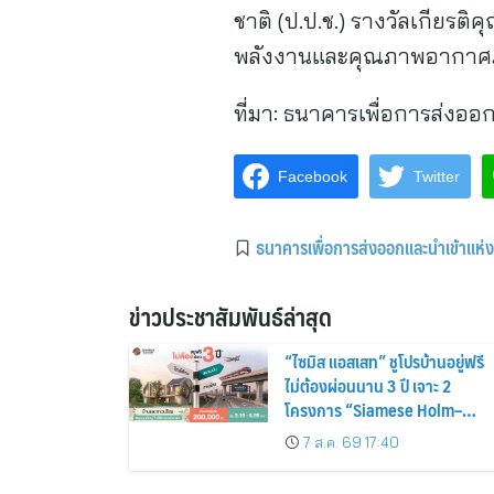
ชาติ (ป.ป.ช.) รางวัลเกียร
พลังงานและคุณภาพอากาศ
ที่มา:
ธนาคารเพื่อการส่งออ
Facebook
Twitter
ธนาคารเพื่อการส่งออกและนำเข้าแห่
ข่าวประชาสัมพันธ์ล่าสุด
“ไซมิส แอสเสท” ชูโปรบ้านอยู่ฟรี
ไม่ต้องผ่อนนาน 3 ปี เจาะ 2
โครงการ “Siamese Holm–
Siamese Blossom” พร้อม
7 ส.ค. 69 17:40
ส่วนลดและสิทธิพิเศษถึง 31
สิงหาคม 2569