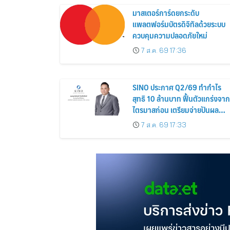
มาสเตอร์การ์ดยกระดับ
แพลตฟอร์มบัตรดิจิทัลด้วยระบบ
ควบคุมความปลอดภัยใหม่
7 ส.ค. 69 17:36
SINO ประกาศ Q2/69 ทำกำไร
สุทธิ 10 ล้านบาท ฟื้นตัวแกร่งจาก
ไตรมาสก่อน เตรียมจ่ายปันผล
ระหว่างกาล 0.014423 บาทต่อหุ้
7 ส.ค. 69 17:33
ครึ่งปีหลังมุ่งเติบโตต่อเนื่อง