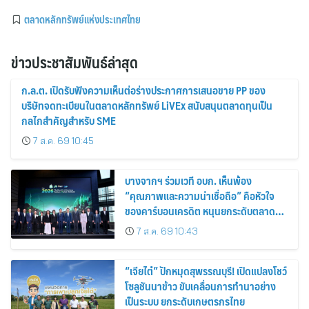
ตลาดหลักทรัพย์แห่งประเทศไทย
ข่าวประชาสัมพันธ์ล่าสุด
ก.ล.ต. เปิดรับฟังความเห็นต่อร่างประกาศการเสนอขาย PP ของ
บริษัทจดทะเบียนในตลาดหลักทรัพย์ LiVEx สนับสนุนตลาดทุนเป็น
กลไกสำคัญสำหรับ SME
7 ส.ค. 69 10:45
บางจากฯ ร่วมเวที อบก. เห็นพ้อง
“คุณภาพและความน่าเชื่อถือ” คือหัวใจ
ของคาร์บอนเครดิต หนุนยกระดับตลาด
คาร์บอนไทย เชื่อมโยงอาเซียน เปิดโอกาสสู่
7 ส.ค. 69 10:43
ตลาดสากล
“เจียไต๋” ปักหมุดสุพรรณบุรี! เปิดแปลงโชว์
โซลูชันนาข้าว ขับเคลื่อนการทำนาอย่าง
เป็นระบบ ยกระดับเกษตรกรไทย