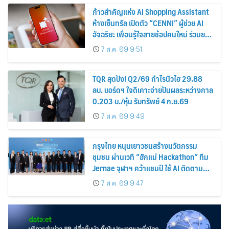
ก้าวสำคัญแห่ง AI Shopping Assistant
ห้างเซ็นทรัล เปิดตัว “CENNI” ผู้ช่วย AI
อัจฉริยะ เพื่อนรู้ใจสายช้อปคนใหม่ ร่วมยก
ระดับประสบการณ์ช้อปปิ้งให้ง่ายขึ้นได้ ใน
7 ส.ค. 69 9:51
แชตเดียว
TQR สุดปัง! Q2/69 กำไรนิวไฮ 29.88
ลบ. บอร์ดฯ ใจดีเคาะจ่ายปันผลระหว่างกาล
0.203 บ./หุ้น รับทรัพย์ 4 ก.ย.69
7 ส.ค. 69 9:49
กรุงไทย หนุนเยาวชนสร้างนวัตกรรม
ชุมชน ผ่านเวที “ฮักแม่ Hackathon” ทีม
Jernae จุฬาฯ คว้าแชมป์ ใช้ AI ติดตาม
ทรัพย์สินสูญหาย
7 ส.ค. 69 9:47