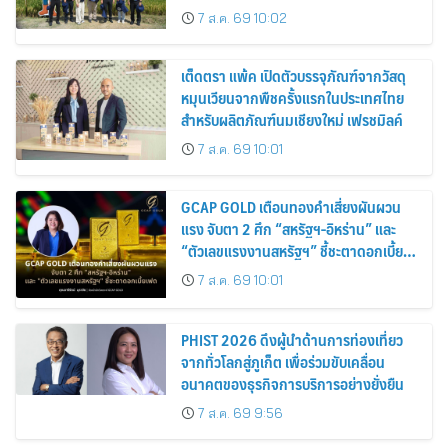
7 ส.ค. 69 10:02
เต็ดตรา แพ้ค เปิดตัวบรรจุภัณฑ์จากวัสดุ
หมุนเวียนจากพืชครั้งแรกในประเทศไทย
สำหรับผลิตภัณฑ์นมเชียงใหม่ เฟรชมิลค์
7 ส.ค. 69 10:01
GCAP GOLD เตือนทองคำเสี่ยงผันผวน
แรง จับตา 2 ศึก “สหรัฐฯ-อิหร่าน” และ
“ตัวเลขแรงงานสหรัฐฯ” ชี้ชะตาดอกเบี้ย
เฟด
7 ส.ค. 69 10:01
PHIST 2026 ดึงผู้นำด้านการท่องเที่ยว
จากทั่วโลกสู่ภูเก็ต เพื่อร่วมขับเคลื่อน
อนาคตของธุรกิจการบริการอย่างยั่งยืน
7 ส.ค. 69 9:56