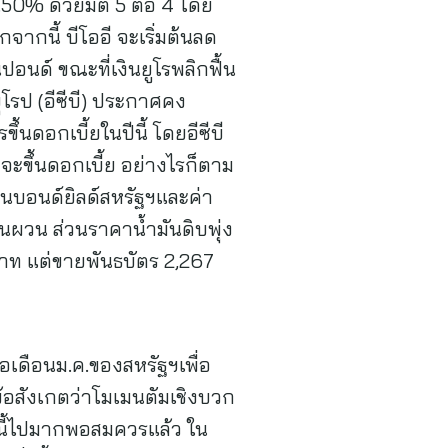
0.50% ด้วยมติ 5 ต่อ 4 โดย
จากนี้ บีโออี จะเริ่มต้นลด
นด์ ขณะที่เงินยูโรพลิกฟื้น
โรป (อีซีบี) ประกาศคง
้นดอกเบี้ยในปีนี้ โดยอีซีบี
จะขึ้นดอกเบี้ย อย่างไรก็ตาม
ุนบอนด์ยิลด์สหรัฐฯและค่า
ันผวน ส่วนราคาน้ำมันดิบพุ่ง
านบาท แต่ขายพันธบัตร 2,267
อเดือนม.ค.ของสหรัฐฯเพื่อ
้อสังเกตว่าโมเมนตัมเชิงบวก
ีนี้ไปมากพอสมควรแล้ว ใน