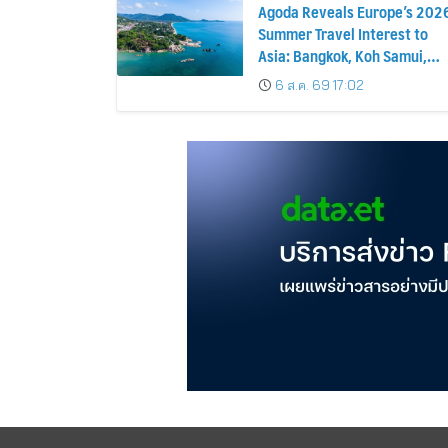
Agoda Reveals Europe’s 202
Summer Travel Interest to
Asia: Bangkok, Koh Samui,
and Pattaya Among the Top
6 ส.ค. 69 17:02
Cities