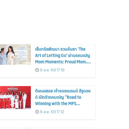
เซ็นทรัลพัฒนา ชวนค้นหา ‘The
Art of Letting Go’ ผ่านแคมเปญ
Mom Moments: Proud Mom.
Proud of My Mom.
6 ส.ค. 69 17:19
ดีเคเอสเอช เจ้าของแบรนด์ ฮีรูดอย
ด์ เปิดตัวแคมเปญ “Road to
Winning with the MPS
Science”
6 ส.ค. 69 17:12