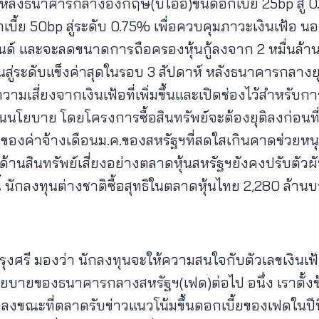
 หลังธนาคารกลางอังกฤษ(บีโออี)ขึ้นดอกเบี้ย 25bp สู่ 
บี้ย 50bp สู่ระดับ 0.75% เพื่อควบคุมภาวะเงินเฟ้อ นอก
์ และจะลดขนาดการถือครองหุ้นกู้ลงจาก 2 หมื่นล้านปอ
สู่ระดับแข็งค่าสุดในรอบ 3 สัปดาห์ หลังธนาคารกลางยุ
ี่ยงจากเงินเฟ้อที่เพิ่มขึ้นและเปิดช่องไว้สำหรับการขึ
นนโยบาย โดยโครงการซื้อสินทรัพย์จะต้องยุติลงก่อนที่
ของค่าจ้างเดือนม.ค.ของสหรัฐฯที่สดใสเกินคาดช่วยหน
ด้านสินทรัพย์เสี่ยงอย่างตลาดหุ้นสหรัฐฯยังคงปรับตัวผ
ั้งนี้ นักลงทุนต่างชาติซื้อสุทธิในตลาดหุ้นไทย 2,280 ล้
รุงศรี มองว่า นักลงทุนจะให้ความสนใจกับตัวเลขเงินเฟ้
ยบายของธนาคารกลางสหรัฐฯ(เฟด)ต่อไป อนึ่ง เราตั้งข
วลงขณะที่ตลาดรับข่าวแนวโน้มขึ้นดอกเบี้ยของเฟดในป