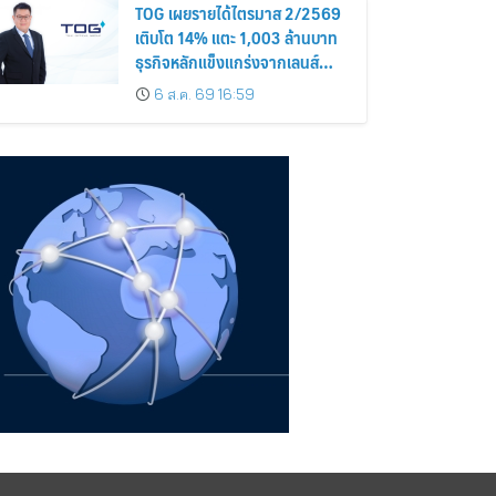
TOG เผยรายได้ไตรมาส 2/2569
เติบโต 14% แตะ 1,003 ล้านบาท
ธุรกิจหลักแข็งแกร่งจากเลนส์
มูลค่าเพิ่ม และการขยายตลาดต่าง
6 ส.ค. 69 16:59
ประเทศ พร้อมเดินหน้าลงทุนเพื่อ
การเติบโตระยะยาว