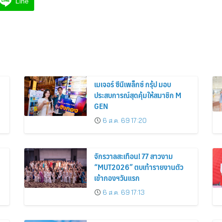
Line
เมเจอร์ ซีนีเพล็กซ์ กรุ้ป มอบ
ประสบการณ์สุดคุ้มให้สมาชิก M
GEN
6 ส.ค. 69 17:20
จักรวาลสะเทือน! 77 สาวงาม
“MUT2026” ตบเท้ารายงานตัว
เข้ากองฯวันแรก
6 ส.ค. 69 17:13