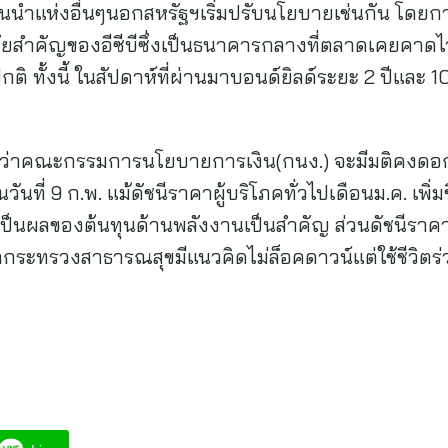
ำแห่งอื่นๆนอกสหรัฐฯเริ่มปรับนโยบายเช่นกัน โดยการวิ
นัยสำคัญของอีซีบีซึ่งเป็นธนาคารกลางที่ตลาดเคยคาดไ
ติ ทั้งนี้ ในสัปดาห์ที่ผ่านมาบอนด์ยิลด์ระยะ 2 ปีและ 10
ว่าคณะกรรมการนโยบายการเงิน(กนง.) จะมีมติคงดอกเบี
วันที่ 9 ก.พ. แม้ดัชนีราคาผู้บริโภคทั่วไปเดือนม.ค. เพิ่
ต่เป็นผลของต้นทุนด้านพลังงานเป็นสำคัญ ส่วนดัชนีราคาผู
่ากระทรวงสาธารณสุขมีแนวคิดไม่ล็อคดาวน์แต่ใช้ชีวิตร