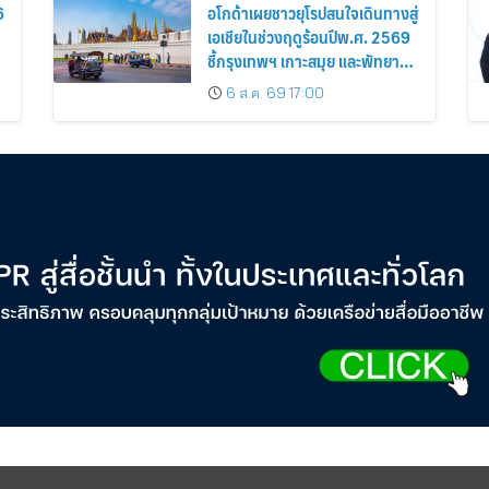
6
อโกด้าเผยชาวยุโรปสนใจเดินทางสู่
เอเชียในช่วงฤดูร้อนปีพ.ศ. 2569
ชี้กรุงเทพฯ เกาะสมุย และพัทยา
ติดอันดับเมืองยอดนิยม
6 ส.ค. 69 17:00