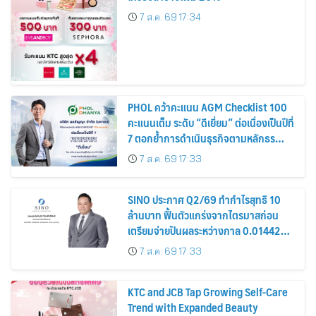
7 ส.ค. 69 17:34
PHOL คว้าคะแนน AGM Checklist 100
คะแนนเต็ม ระดับ “ดีเยี่ยม” ต่อเนื่องเป็นปีที่
7 ตอกย้ำการดำเนินธุรกิจตามหลักธร
รมาภิบาล โปร่งใส สร้างความเชื่อมั่นผู้ถือ
7 ส.ค. 69 17:33
หุ้น
SINO ประกาศ Q2/69 ทำกำไรสุทธิ 10
ล้านบาท ฟื้นตัวแกร่งจากไตรมาสก่อน
เตรียมจ่ายปันผลระหว่างกาล 0.014423
บาทต่อหุ้น ครึ่งปีหลังมุ่งเติบโตต่อเนื่อง
7 ส.ค. 69 17:33
KTC and JCB Tap Growing Self-Care
Trend with Expanded Beauty