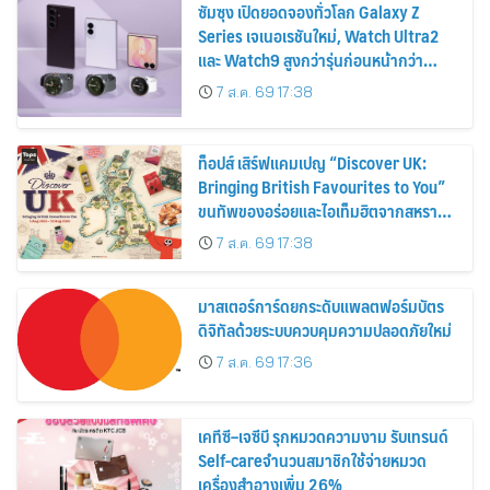
ซัมซุง เปิดยอดจองทั่วโลก Galaxy Z
Series เจเนอเรชันใหม่, Watch Ultra2
และ Watch9 สูงกว่ารุ่นก่อนหน้ากว่า
30%
7 ส.ค. 69 17:38
ท็อปส์ เสิร์ฟแคมเปญ “Discover UK:
Bringing British Favourites to You”
ขนทัพของอร่อยและไอเท็มฮิตจากสหราช
อาณาจักร ส่งตรงถึงมือตั้งแต่วันนี้ – 18
7 ส.ค. 69 17:38
สิงหาคมนี้
มาสเตอร์การ์ดยกระดับแพลตฟอร์มบัตร
ดิจิทัลด้วยระบบควบคุมความปลอดภัยใหม่
7 ส.ค. 69 17:36
เคทีซี–เจซีบี รุกหมวดความงาม รับเทรนด์
Self-careจำนวนสมาชิกใช้จ่ายหมวด
เครื่องสำอางเพิ่ม 26%