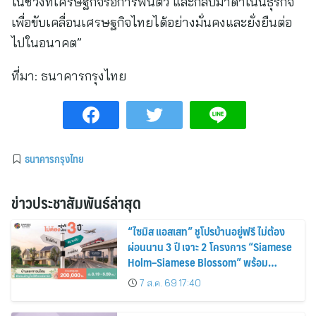
ในช่วงที่เศรษฐกิจรอการฟื้นตัว และกลับมาดำเนินธุรกิจ
เพื่อขับเคลื่อนเศรษฐกิจไทยได้อย่างมั่นคงและยั่งยืนต่อ
ไปในอนาคต”
ที่มา:
ธนาคารกรุงไทย
ธนาคารกรุงไทย
ข่าวประชาสัมพันธ์ล่าสุด
“ไซมิส แอสเสท” ชูโปรบ้านอยู่ฟรี ไม่ต้อง
ผ่อนนาน 3 ปี เจาะ 2 โครงการ “Siamese
Holm–Siamese Blossom” พร้อม
ส่วนลดและสิทธิพิเศษถึง 31 สิงหาคม
7 ส.ค. 69 17:40
2569