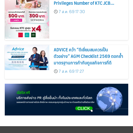
Privileges Number of KTC JCB
Cardmembers Spending on
7 ส.ค. 69 17:30
Cosmetics Rises 26%
ADVICE คว้า “ดีเยี่ยมสมควรเป็น
ตัวอย่าง” AGM Checklist 2569 ตอกย้ำ
มาตรฐานการกำกับดูแลกิจการที่ดี
7 ส.ค. 69 17:27