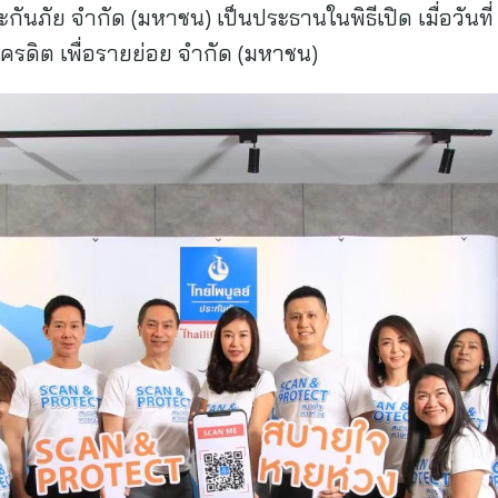
กันภัย จำกัด (มหาชน) เป็นประธานในพิธีเปิด เมื่อวันท
รดิต เพื่อรายย่อย จำกัด (มหาชน)