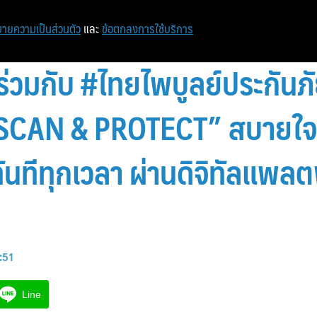
หน้าแรก
ท่องเที่ยว
ไอที
เศรษฐกิจ/การเงิน
ายความเป็นส่วนตัว
และ
ข้อตกลงการใช้บริการ
่วมกับ #ไทยไพบูลย์ประกันภัย
 SCAN & PROTECT” สบายใจ
 ทันทีทุกเวลา ผ่านดิจิทัลแพล
:51
Line