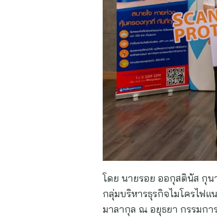
โดย นายรอย ออกุสตินัส กุนา
กลุ่มบริหารธุรกิจไมโครไฟแ
มาลากุล ณ อยุธยา กรรมการ