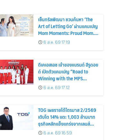
เซ็นทรัลพัฒนา ชวนค้นหา ‘The
Art of Letting Go’ ผ่านแคมเปญ
Mom Moments: Proud Mom.
Proud of My Mom.
6 ส.ค. 69 17:19
ดีเคเอสเอช เจ้าของแบรนด์ ฮีรูดอย
ด์ เปิดตัวแคมเปญ “Road to
Winning with the MPS
Science”
6 ส.ค. 69 17:12
TOG เผยรายได้ไตรมาส 2/2569
เติบโต 14% แตะ 1,003 ล้านบาท
ธุรกิจหลักแข็งแกร่งจากเลนส์
มูลค่าเพิ่ม และการขยายตลาดต่าง
6 ส.ค. 69 16:59
ประเทศ พร้อมเดินหน้าลงทุนเพื่อ