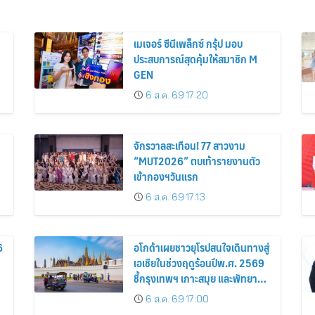
เมเจอร์ ซีนีเพล็กซ์ กรุ้ป มอบ
ประสบการณ์สุดคุ้มให้สมาชิก M
GEN
6 ส.ค. 69 17:20
จักรวาลสะเทือน! 77 สาวงาม
“MUT2026” ตบเท้ารายงานตัว
เข้ากองฯวันแรก
6 ส.ค. 69 17:13
6
อโกด้าเผยชาวยุโรปสนใจเดินทางสู่
เอเชียในช่วงฤดูร้อนปีพ.ศ. 2569
ชี้กรุงเทพฯ เกาะสมุย และพัทยา
ติดอันดับเมืองยอดนิยม
6 ส.ค. 69 17:00