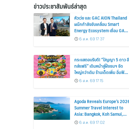
ข่าวประชาสัมพันธ์ล่าสุด
หัวเว่ย และ GAC AION Thailand
ผนึกกำลังขับเคลื่อน Smart
Energy Ecosystem เชื่อม GAC
GN8 PHEV รถยนต์ MPV ระดับ
6 ส.ค. 69 17:37
พรีเมียม เข้ากับพลังงานแสง
อาทิตย์ภายในบ้าน
กระแสตอบรับดี! “ปัญญา 5 ดาว อี
ทส์แฟร์” เดินหน้าสู่ฝั่งธนฯ จัด
ใหญ่กว่าเดิม ร้านเด็ดเพิ่ม อิ่มฟิน
10 วันเต็ม!
6 ส.ค. 69 17:15
Agoda Reveals Europe’s 202
Summer Travel Interest to
Asia: Bangkok, Koh Samui,
and Pattaya Among the Top
6 ส.ค. 69 17:02
Cities