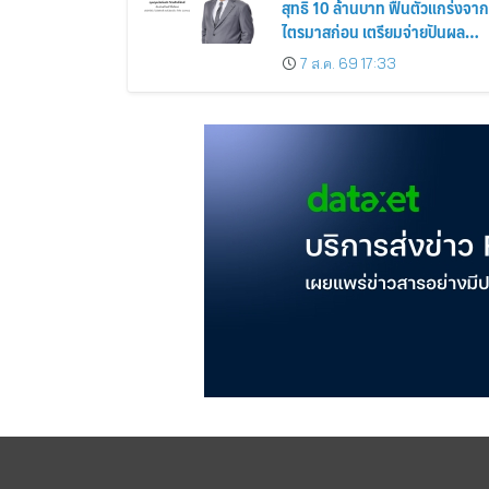
สุทธิ 10 ล้านบาท ฟื้นตัวแกร่งจาก
ไตรมาสก่อน เตรียมจ่ายปันผล
ระหว่างกาล 0.014423 บาทต่อหุ้
7 ส.ค. 69 17:33
ครึ่งปีหลังมุ่งเติบโตต่อเนื่อง