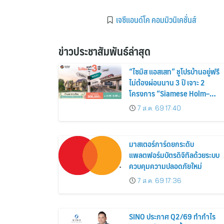
เจซีแอนด์โค คอมมิวนิเคชั่นส์
ข่าวประชาสัมพันธ์ล่าสุด
“ไซมิส แอสเสท” ชูโปรบ้านอยู่ฟรี
ไม่ต้องผ่อนนาน 3 ปี เจาะ 2
โครงการ “Siamese Holm–
Siamese Blossom” พร้อม
7 ส.ค. 69 17:40
ส่วนลดและสิทธิพิเศษถึง 31
สิงหาคม 2569
มาสเตอร์การ์ดยกระดับ
แพลตฟอร์มบัตรดิจิทัลด้วยระบบ
ควบคุมความปลอดภัยใหม่
7 ส.ค. 69 17:36
SINO ประกาศ Q2/69 ทำกำไร