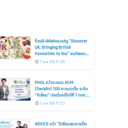
ท็อปส์ เสิร์ฟแคมเปญ “Discover
UK: Bringing British
Favourites to You” ขนทัพของ
อร่อยและไอเท็มฮิตจากสหราช
7 ส.ค. 69 17:38
อาณาจักร ส่งตรงถึงมือตั้งแต่วัน
นี้ – 18 สิงหาคมนี้
PHOL คว้าคะแนน AGM
Checklist 100 คะแนนเต็ม ระดับ
“ดีเยี่ยม” ต่อเนื่องเป็นปีที่ 7 ตอกย้ำ
การดำเนินธุรกิจตามหลักธรรมาภิ
7 ส.ค. 69 17:33
บาล โปร่งใส สร้างความเชื่อมั่นผู้
ถือหุ้น
ADVICE คว้า “ดีเยี่ยมสมควรเป็น