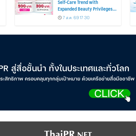
Self-Care Trend with
Expanded Beauty Privileges
น
Number of KTC JCB
7 ส.ค. 69 17:30
Cardmembers Spending on
Cosmetics Rises 26%