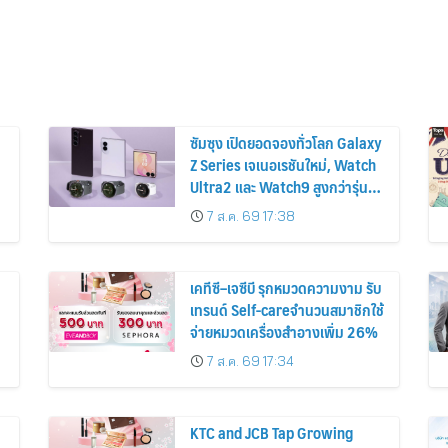
ซัมซุง เปิดยอดจองทั่วโลก Galaxy
Z Series เจเนอเรชันใหม่, Watch
Ultra2 และ Watch9 สูงกว่ารุ่น
ก่อนหน้ากว่า 30%
7 ส.ค. 69 17:38
เคทีซี–เจซีบี รุกหมวดความงาม รับ
เทรนด์ Self-careจำนวนสมาชิกใช้
จ่ายหมวดเครื่องสำอางเพิ่ม 26%
7 ส.ค. 69 17:34
KTC and JCB Tap Growing