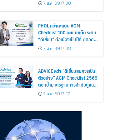
อร่อยและไอเท็มฮิตจากสหราช
7 ส.ค. 69 17:38
อาณาจักร ส่งตรงถึงมือตั้งแต่วัน
นี้ – 18 สิงหาคมนี้
PHOL คว้าคะแนน AGM
Checklist 100 คะแนนเต็ม ระดับ
“ดีเยี่ยม” ต่อเนื่องเป็นปีที่ 7 ตอกย้ำ
การดำเนินธุรกิจตามหลักธรรมาภิ
7 ส.ค. 69 17:33
บาล โปร่งใส สร้างความเชื่อมั่นผู้
ถือหุ้น
ADVICE คว้า “ดีเยี่ยมสมควรเป็น
ตัวอย่าง” AGM Checklist 2569
ตอกย้ำมาตรฐานการกำกับดูแล
กิจการที่ดี
7 ส.ค. 69 17:27