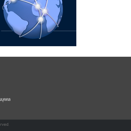
นบุคคล
erved.