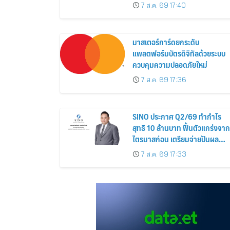
Siamese Blossom” พร้อม
7 ส.ค. 69 17:40
ส่วนลดและสิทธิพิเศษถึง 31
สิงหาคม 2569
มาสเตอร์การ์ดยกระดับ
แพลตฟอร์มบัตรดิจิทัลด้วยระบบ
ควบคุมความปลอดภัยใหม่
7 ส.ค. 69 17:36
SINO ประกาศ Q2/69 ทำกำไร
สุทธิ 10 ล้านบาท ฟื้นตัวแกร่งจาก
ไตรมาสก่อน เตรียมจ่ายปันผล
ระหว่างกาล 0.014423 บาทต่อหุ้
7 ส.ค. 69 17:33
ครึ่งปีหลังมุ่งเติบโตต่อเนื่อง