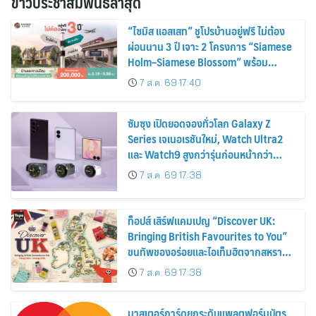
ข่าวประชาสัมพันธ์ล่าสุด
“ไซมิส แอสเสท” ชูโปรบ้านอยู่ฟรี ไม่ต้อง
ผ่อนนาน 3 ปี เจาะ 2 โครงการ “Siamese
Holm–Siamese Blossom” พร้อม
ส่วนลดและสิทธิพิเศษถึง 31 สิงหาคม
7 ส.ค. 69 17:40
2569
ซัมซุง เปิดยอดจองทั่วโลก Galaxy Z
Series เจเนอเรชันใหม่, Watch Ultra2
และ Watch9 สูงกว่ารุ่นก่อนหน้ากว่า
30%
7 ส.ค. 69 17:38
ท็อปส์ เสิร์ฟแคมเปญ “Discover UK:
Bringing British Favourites to You”
ขนทัพของอร่อยและไอเท็มฮิตจากสหราช
อาณาจักร ส่งตรงถึงมือตั้งแต่วันนี้ – 18
7 ส.ค. 69 17:38
สิงหาคมนี้
มาสเตอร์การ์ดยกระดับแพลตฟอร์มบัตร