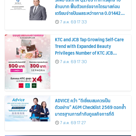
ล้านบาท ฟื้นตัวแกร่งจากไตรมาสก่อน
เตรียมจ่ายปันผลระหว่างกาล 0.014423
บาทต่อหุ้น ครึ่งปีหลังมุ่งเติบโตต่อเนื่อง
7 ส.ค. 69 17:33
KTC and JCB Tap Growing Self-Care
Trend with Expanded Beauty
Privileges Number of KTC JCB
Cardmembers Spending on
7 ส.ค. 69 17:30
Cosmetics Rises 26%
ADVICE คว้า “ดีเยี่ยมสมควรเป็น
ตัวอย่าง” AGM Checklist 2569 ตอกย้ำ
มาตรฐานการกำกับดูแลกิจการที่ดี
7 ส.ค. 69 17:27