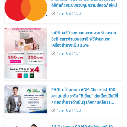
ดิจิทัลด้วยระบบควบคุมความปลอดภัยใหม่
7 ส.ค. 69 17:36
เคทีซี–เจซีบี รุกหมวดความงาม รับเทรนด์
Self-careจำนวนสมาชิกใช้จ่ายหมวด
เครื่องสำอางเพิ่ม 26%
7 ส.ค. 69 17:34
PHOL คว้าคะแนน AGM Checklist 100
คะแนนเต็ม ระดับ “ดีเยี่ยม” ต่อเนื่องเป็นปีที่
7 ตอกย้ำการดำเนินธุรกิจตามหลักธร
รมาภิบาล โปร่งใส สร้างความเชื่อมั่นผู้ถือ
7 ส.ค. 69 17:33
หุ้น
SINO ประกาศ Q2/69 ทำกำไรสุทธิ 10