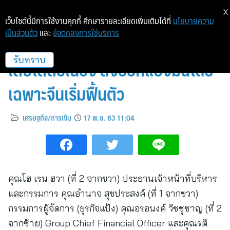
X
เว็บไซต์นี้มีการใช้งานคุกกี้ ศึกษารายละเอียดเพิ่มเติมได้ที่
นโยบายความ
เป็นส่วนตัว
และ
ข้อตกลงการใช้บริการ
TWPC โชว์กลุ่มผลิตภัณฑ์อาหาร
เติบโตต่อเนื่อง ส่งออกแป้งมันโดย
รับทราบ
เฉพาะจีนเริ่มฟื้นตัว
เศรษฐกิจ/การเงิน
17 พ.ย. 63 11:04
คุณโฮ เรน ฮวา (ที่ 2 จากขวา) ประธานเจ้าหน้าที่บริหาร
และกรรมการ คุณอำนาจ สุขประสงค์ (ที่ 1 จากขวา)
กรรมการผู้จัดการ (ธุรกิจแป้ง) คุณอรอนงค์ วิชชุชาญ (ที่ 2
จากซ้าย) Group Chief Financial Officer และคุณรติ