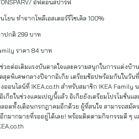
FTONSPARV/ อัฟตอนสปาร์ฟ
อ่อนโยน ทำจากโพลีเอสเตอร์รีไซเคิล 100%
าปกติ 299 บาท
Family ราคา 84 บาท
จะช่วยต่อเติมแรงบันดาลใจและความสนุกในการแต่งบ้าน 
ลสุดพิเศษกลางปีจากอิเกีย เตรียมช้อปพร้อมกันในวันที่
างออนไลน์ที่ IKEA.co.th สำหรับสมาชิก IKEA Family 
ของอิเกียในช่วงแคมเปญนี้แล้ว อิเกียยังเตรียมโปรโมชั่น
ตลอดทั้งเดือนกรกฎาคมอีกด้วย ผู้ที่สนใจ สามารถสมัค
ศษอีกมากมายที่รออยู่ได้เลย! พร้อมติดตามกิจกรรมดี ๆ และข
KEA.co.th