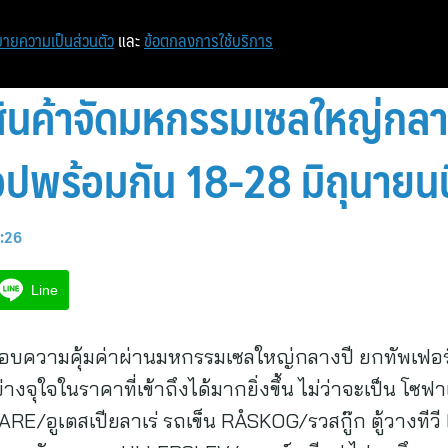
หน้าแรก
ท่องเที่ยว
ไอที
เศรษฐกิจ/การเงิน
ายความเป็นส่วนตัว
และ
ข้อตกลงการใช้บริการ
ินค้าจัดมหกรรมเซลใหญ่กลาง
พร้อมกัน 18-28 มิถุนายนนี้เ
1:26
Line
ามอบความคุ้มค่าผ่านมหกรรมเซลใหญ่กลางปี ยกทัพเฟอร
งจุใจในราคาที่เข้าถึงได้มากยิ่งขึ้น ไม่ว่าจะเป็น โซฟ
RE/อูเตสเปียลาเร่ รถเข็น RÅSKOG/รวสกู๊ก ตู้วางทีวี L