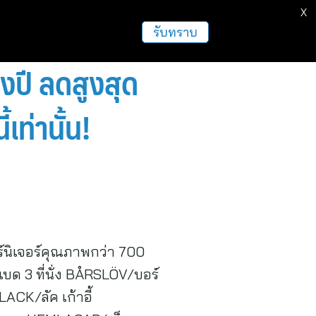
X
ธุรกิจ
ฝากข่าวประชาสัมพันธ์
อื่นๆ
รับทราบ
ปี ลดสูงสุด
ท่านั้น!
์นิเจอร์คุณภาพกว่า 700
าเบด 3 ที่นั่ง BÅRSLÖV/บอร์
ACK/ลัค เก้าอี้