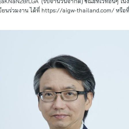
aKNaN28rLGA (รับจำนวนจำกัด) ขณะที่เวทีอื่นๆ ใ
นร่วมงาน ได้ที่ https://aigw-thailand.com/ หรือที