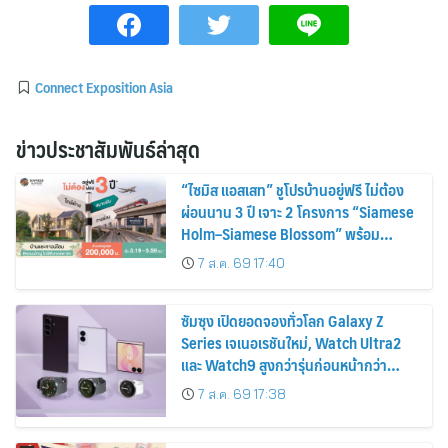
Connect Exposition Asia
ข่าวประชาสัมพันธ์ล่าสุด
“ไซมิส แอสเสท” ชูโปรบ้านอยู่ฟรี ไม่ต้อง
ผ่อนนาน 3 ปี เจาะ 2 โครงการ “Siamese
Holm–Siamese Blossom” พร้อม
ส่วนลดและสิทธิพิเศษถึง 31 สิงหาคม
7 ส.ค. 69 17:40
2569
ซัมซุง เปิดยอดจองทั่วโลก Galaxy Z
Series เจเนอเรชันใหม่, Watch Ultra2
และ Watch9 สูงกว่ารุ่นก่อนหน้ากว่า
30%
7 ส.ค. 69 17:38