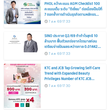
PHOL คว้าคะแนน AGM Checklist 100
คะแนนเต็ม ระดับ “ดีเยี่ยม” ต่อเนื่องเป็นปีที่
7 ตอกย้ำการดำเนินธุรกิจตามหลักธร
รมาภิบาล โปร่งใส สร้างความเชื่อมั่นผู้ถือ
7 ส.ค. 69 17:33
หุ้น
SINO ประกาศ Q2/69 ทำกำไรสุทธิ 10
ล้านบาท ฟื้นตัวแกร่งจากไตรมาสก่อน
เตรียมจ่ายปันผลระหว่างกาล 0.014423
บาทต่อหุ้น ครึ่งปีหลังมุ่งเติบโตต่อเนื่อง
7 ส.ค. 69 17:33
KTC and JCB Tap Growing Self-Care
Trend with Expanded Beauty
Privileges Number of KTC JCB
Cardmembers Spending on
7 ส.ค. 69 17:30
Cosmetics Rises 26%