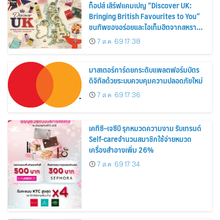
ท็อปส์ เสิร์ฟแคมเปญ “Discover UK:
Bringing British Favourites to You”
ขนทัพของอร่อยและไอเท็มฮิตจากสหราช
อาณาจักร ส่งตรงถึงมือตั้งแต่วันนี้ – 18
7 ส.ค. 69 17:38
สิงหาคมนี้
มาสเตอร์การ์ดยกระดับแพลตฟอร์มบัตร
ดิจิทัลด้วยระบบควบคุมความปลอดภัยใหม่
7 ส.ค. 69 17:36
เคทีซี–เจซีบี รุกหมวดความงาม รับเทรนด์
Self-careจำนวนสมาชิกใช้จ่ายหมวด
เครื่องสำอางเพิ่ม 26%
7 ส.ค. 69 17:34