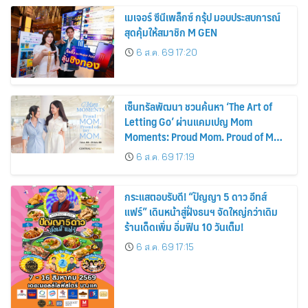
เมเจอร์ ซีนีเพล็กซ์ กรุ้ป มอบประสบการณ์
สุดคุ้มให้สมาชิก M GEN
6 ส.ค. 69 17:20
เซ็นทรัลพัฒนา ชวนค้นหา ‘The Art of
Letting Go’ ผ่านแคมเปญ Mom
Moments: Proud Mom. Proud of My
Mom.
6 ส.ค. 69 17:19
กระแสตอบรับดี! “ปัญญา 5 ดาว อีทส์
แฟร์” เดินหน้าสู่ฝั่งธนฯ จัดใหญ่กว่าเดิม
ร้านเด็ดเพิ่ม อิ่มฟิน 10 วันเต็ม!
6 ส.ค. 69 17:15