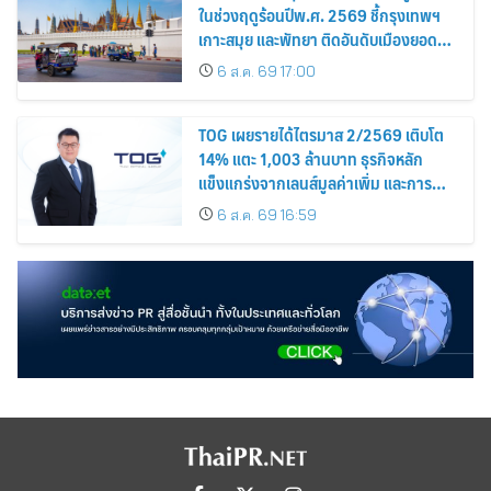
ในช่วงฤดูร้อนปีพ.ศ. 2569 ชี้กรุงเทพฯ
เกาะสมุย และพัทยา ติดอันดับเมืองยอด
นิยม
6 ส.ค. 69 17:00
TOG เผยรายได้ไตรมาส 2/2569 เติบโต
14% แตะ 1,003 ล้านบาท ธุรกิจหลัก
แข็งแกร่งจากเลนส์มูลค่าเพิ่ม และการ
ขยายตลาดต่างประเทศ พร้อมเดินหน้า
6 ส.ค. 69 16:59
ลงทุนเพื่อการเติบโตระยะยาว