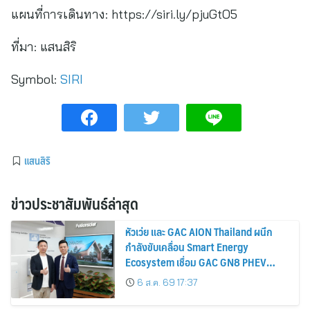
แผนที่การเดินทาง: https://siri.ly/pjuGtO5
ที่มา:
แสนสิริ
Symbol:
SIRI
แสนสิริ
ข่าวประชาสัมพันธ์ล่าสุด
หัวเว่ย และ GAC AION Thailand ผนึก
กำลังขับเคลื่อน Smart Energy
Ecosystem เชื่อม GAC GN8 PHEV
รถยนต์ MPV ระดับพรีเมียม เข้ากับ
6 ส.ค. 69 17:37
พลังงานแสงอาทิตย์ภายในบ้าน