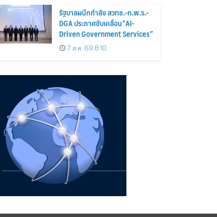
รัฐบาลผนึกกำลัง สวทช.-ก.พ.ร.-
DGA ประกาศขับเคลื่อน“AI-
Driven Government Services”
7 ส.ค. 69 8:10