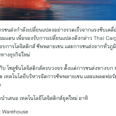
รขนส่งกำลังเปลี่ยนแปลงอย่างรวดเร็วจากแรงขับเคลื่อ
พรมแดน เพื่อรองรับการเปลี่ยนแปลงดังกล่าว Thai Car
กอบการโลจิสติกส์ ซัพพลายเชน และการขนส่งจากทั่วภ
ทางธุรกิจใหม่
กับ โซลูชันโลจิสติกส์ครบวงจร ตั้งแต่การขนส่งทาง
ะ เทคโนโลยีบริหารจัดการซัพพลายเชน และแพลตฟอร์มดิจิ
จ
นำเสนอ เทคโนโลยีโลจิสติกส์ยุคใหม่ อาทิ
t Warehouse