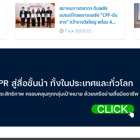
สมาคมการตลาดฯ ดันพลัง
แบรนด์ไทยผงาดเอเชีย “CPF-นัน
น
ยาง” คว้ารางวัลใหญ่ พร้อม 4
นักการตลาดไทยกวาดรางวัล
7 ส.ค. 69 8:20
บุคคลเวที AMF AMEA & YWN
2026