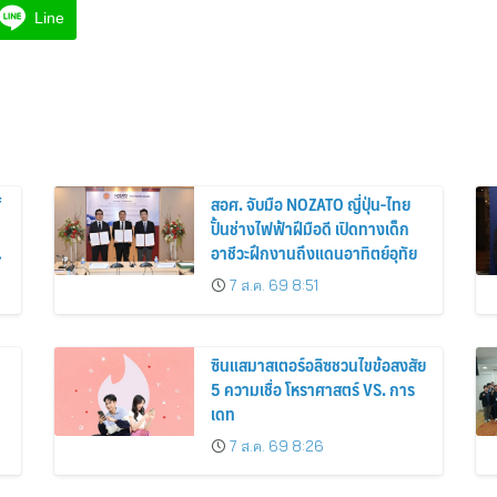
Line
f
สอศ. จับมือ NOZATO ญี่ปุ่น-ไทย
ปั้นช่างไฟฟ้าฝีมือดี เปิดทางเด็ก
อาชีวะฝึกงานถึงแดนอาทิตย์อุทัย
7 ส.ค. 69 8:51
ซินแสมาสเตอร์อลิซชวนไขข้อสงสัย
5 ความเชื่อ โหราศาสตร์ VS. การ
เดท
7 ส.ค. 69 8:26