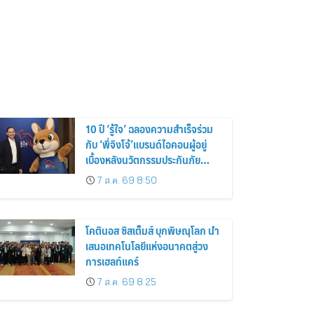
10 ปี ‘รู้ใจ’ ฉลองความสำเร็จร่วม
กับ ‘พี่จิงโจ้’แบรนด์ไอคอนผู้อยู่
เบื้องหลังนวัตกรรมประกันภัย
ดิจิทัลตลอดหนึ่งทศวรรษ
7 ส.ค. 69 8:50
โคตินอส ซิสเต็มส์ บุกพิษณุโลก นำ
เสนอเทคโนโลยีแห่งอนาคตสู่วง
การเฮลท์แคร์
7 ส.ค. 69 8:25