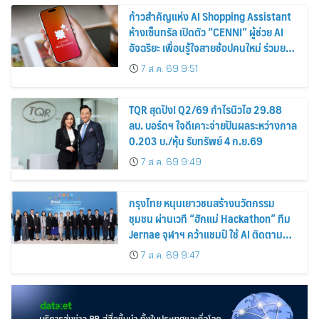
ก้าวสำคัญแห่ง AI Shopping Assistant
ห้างเซ็นทรัล เปิดตัว “CENNI” ผู้ช่วย AI
อัจฉริยะ เพื่อนรู้ใจสายช้อปคนใหม่ ร่วมยก
ระดับประสบการณ์ช้อปปิ้งให้ง่ายขึ้นได้ ใน
7 ส.ค. 69 9:51
แชตเดียว
TQR สุดปัง! Q2/69 กำไรนิวไฮ 29.88
ลบ. บอร์ดฯ ใจดีเคาะจ่ายปันผลระหว่างกาล
0.203 บ./หุ้น รับทรัพย์ 4 ก.ย.69
7 ส.ค. 69 9:49
กรุงไทย หนุนเยาวชนสร้างนวัตกรรม
ชุมชน ผ่านเวที “ฮักแม่ Hackathon” ทีม
Jernae จุฬาฯ คว้าแชมป์ ใช้ AI ติดตาม
ทรัพย์สินสูญหาย
7 ส.ค. 69 9:47