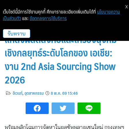
X
เว็บไซต์นี้มีการใช้งานคุกกี้ ศึกษารายละเอียดเพิ่มเติมได้ที่
นโยบายความ
เป็นส่วนตัว
และ
ข้อตกลงการใช้บริการ
เตรียมพร้อมเป็นเจ้าภาพเวทีจัดหา
แหล่งผลิตสิ่งทอและเครื่องนุ่งห่ม
รับทราบ
เชิงกลยุทธ์ระดับโลกของ เอเชีย:
งาน 2nd Asia Sourcing Show
2026
อีเวนท์
,
อุตสาหกรรม
8 พ.ค. 69 15:46
พร้อมพลิกโฉมการจัดหาในยุคซัพพลายเชนใหม่ กรุงเทพฯ