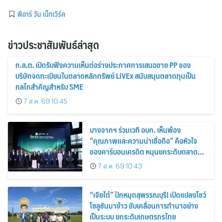
พีอาร์ วัน เน็ทเวิร์ค
ข่าวประชาสัมพันธ์ล่าสุด
ก.ล.ต. เปิดรับฟังความเห็นต่อร่างประกาศการเสนอขาย PP ของ
บริษัทจดทะเบียนในตลาดหลักทรัพย์ LiVEx สนับสนุนตลาดทุนเป็น
กลไกสำคัญสำหรับ SME
7 ส.ค. 69 10:45
บางจากฯ ร่วมเวที อบก. เห็นพ้อง
“คุณภาพและความน่าเชื่อถือ” คือหัวใจ
ของคาร์บอนเครดิต หนุนยกระดับตลาด
คาร์บอนไทย เชื่อมโยงอาเซียน เปิดโอกาสสู่
7 ส.ค. 69 10:43
ตลาดสากล
“เจียไต๋” ปักหมุดสุพรรณบุรี! เปิดแปลงโชว์
โซลูชันนาข้าว ขับเคลื่อนการทำนาอย่าง
เป็นระบบ ยกระดับเกษตรกรไทย