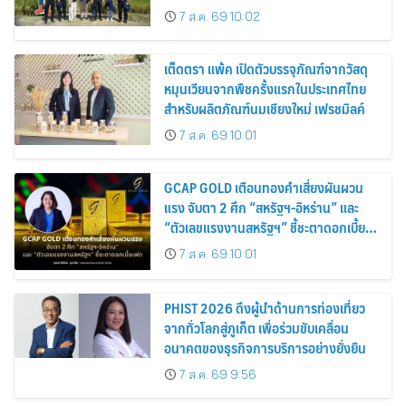
7 ส.ค. 69 10:02
เต็ดตรา แพ้ค เปิดตัวบรรจุภัณฑ์จากวัสดุ
หมุนเวียนจากพืชครั้งแรกในประเทศไทย
สำหรับผลิตภัณฑ์นมเชียงใหม่ เฟรชมิลค์
7 ส.ค. 69 10:01
GCAP GOLD เตือนทองคำเสี่ยงผันผวน
แรง จับตา 2 ศึก “สหรัฐฯ-อิหร่าน” และ
“ตัวเลขแรงงานสหรัฐฯ” ชี้ชะตาดอกเบี้ย
เฟด
7 ส.ค. 69 10:01
PHIST 2026 ดึงผู้นำด้านการท่องเที่ยว
จากทั่วโลกสู่ภูเก็ต เพื่อร่วมขับเคลื่อน
อนาคตของธุรกิจการบริการอย่างยั่งยืน
7 ส.ค. 69 9:56