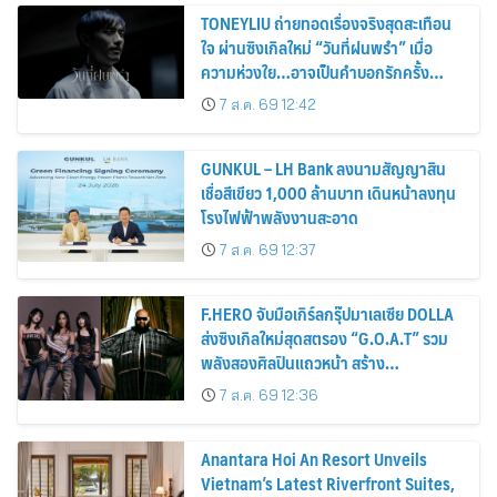
TONEYLIU ถ่ายทอดเรื่องจริงสุดสะเทือน
ใจ ผ่านซิงเกิลใหม่ “วันที่ฝนพรำ” เมื่อ
ความห่วงใย…อาจเป็นคำบอกรักครั้ง
สุดท้าย
7 ส.ค. 69 12:42
GUNKUL – LH Bank ลงนามสัญญาสิน
เชื่อสีเขียว 1,000 ล้านบาท เดินหน้าลงทุน
โรงไฟฟ้าพลังงานสะอาด
7 ส.ค. 69 12:37
F.HERO จับมือเกิร์ลกรุ๊ปมาเลเซีย DOLLA
ส่งซิงเกิลใหม่สุดสตรอง “G.O.A.T” รวม
พลังสองศิลปินแถวหน้า สร้าง
ปรากฏการณ์ใหม่แห่งวงการเพลงอาเซียน
7 ส.ค. 69 12:36
Anantara Hoi An Resort Unveils
Vietnam’s Latest Riverfront Suites,