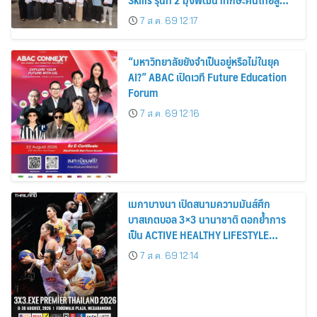
การเป็นคนของอนาคต
7 ส.ค. 69 12:17
“มหาวิทยาลัยยังจำเป็นอยู่หรือไม่ในยุค
AI?” ABAC เปิดเวที Future Education
Forum
7 ส.ค. 69 12:16
เมกาบางนา เปิดสนามความมันส์ศึก
บาสเกตบอล 3×3 นานาชาติ ตอกย้ำการ
เป็น ACTIVE HEALTHY LIFESTYLE
DESTINATION วันที่ 8 – 30 ส.ค. 69 ณ
7 ส.ค. 69 12:14
ฟู้ดวอล์ค พลาซ่า ศูนย์การค้าเมกาบางนา