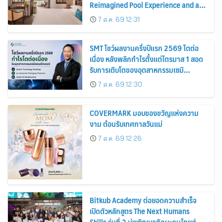
Reimagined Pool Experience and a
Vibrant New Dining Destination
7 ส.ค. 69 12:31
SMT โชว์ผลงานครึ่งปีแรก 2569 โตต่อ
เนื่อง หลังพลิกกำไรตั้งแต่ไตรมาส 1 สอด
รับการเติบโตของอุตสาหกรรมเซมิ
คอนดักเตอร์
7 ส.ค. 69 12:30
COVERMARK มอบของขวัญแห่งความ
งาม ต้อนรับเทศกาลวันแม่
7 ส.ค. 69 12:26
Bitkub Academy ต่อยอดความสำเร็จ
เปิดตัวหลักสูตร The Next Humans
Skills รุ่นที่ 2 มุ่งพัฒนาทักษะคนไทยสู่