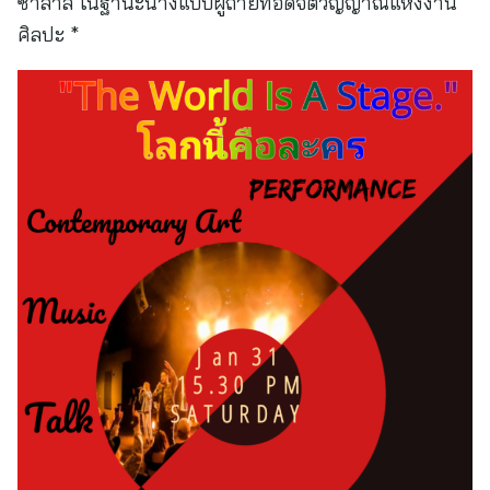
ซาลาส ในฐานะนางแบบผู้ถ่ายทอดจิตวิญญาณแห่งงาน
ศิลปะ *