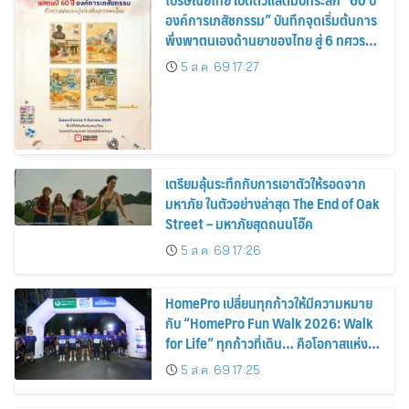
องค์การเภสัชกรรม” บันทึกจุดเริ่มต้นการ
พึ่งพาตนเองด้านยาของไทย สู่ 6 ทศวรรษ
แห่งการพัฒนาสุขภาพคนไทย
5 ส.ค. 69 17:27
เตรียมลุ้นระทึกกับการเอาตัวให้รอดจาก
มหาภัย ในตัวอย่างล่าสุด The End of Oak
Street – มหาภัยสุดถนนโอ๊ค
5 ส.ค. 69 17:26
HomePro เปลี่ยนทุกก้าวให้มีความหมาย
กับ “HomePro Fun Walk 2026: Walk
for Life” ทุกก้าวที่เดิน… คือโอกาสแห่ง
การมีชีวิต
5 ส.ค. 69 17:25