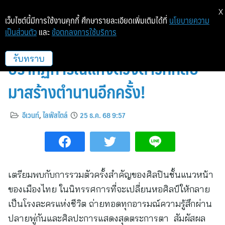
X
เว็บไซต์นี้มีการใช้งานคุกกี้ ศึกษารายละเอียดเพิ่มเติมได้ที่
นโยบายความ
เป็นส่วนตัว
และ
ข้อตกลงการใช้บริการ
โยทะกา เปิดม่าน “โลกนี้คือละคร” :
ปรากฏการณ์แห่งดวงดาวที่กลับ
รับทราบ
มาสร้างตำนานอีกครั้ง!
อีเวนท์
,
ไลฟ์สไตล์
25 ธ.ค. 68 9:57
เตรียมพบกับการรวมตัวครั้งสำคัญของศิลปินชั้นแนวหน้า
ของเมืองไทย ในนิทรรศการที่จะเปลี่ยนหอศิลป์ให้กลาย
เป็นโรงละครแห่งชีวิต ถ่ายทอดทุกอารมณ์ความรู้สึกผ่าน
ปลายพู่กันและศิลปะการแสดงสุดตระการตา สัมผัสผล