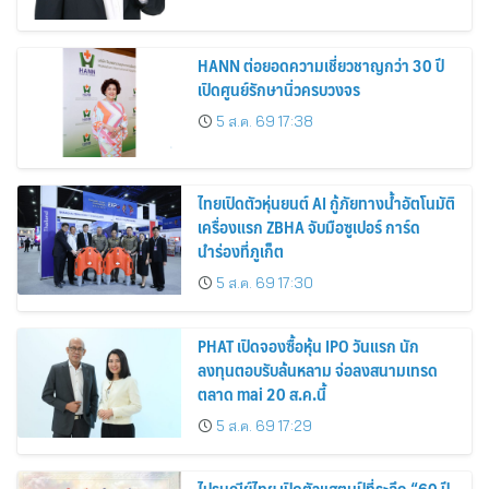
HANN ต่อยอดความเชี่ยวชาญกว่า 30 ปี
เปิดศูนย์รักษานิ่วครบวงจร
5 ส.ค. 69 17:38
ไทยเปิดตัวหุ่นยนต์ AI กู้ภัยทางน้ำอัตโนมัติ
เครื่องแรก ZBHA จับมือซูเปอร์ การ์ด
นำร่องที่ภูเก็ต
5 ส.ค. 69 17:30
PHAT เปิดจองซื้อหุ้น IPO วันแรก นัก
ลงทุนตอบรับล้นหลาม จ่อลงสนามเทรด
ตลาด mai 20 ส.ค.นี้
5 ส.ค. 69 17:29
ไปรษณีย์ไทย เปิดตัวแสตมป์ที่ระลึก “60 ปี