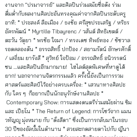
งานจาก “ปรมาจารย์” และศิลปินร่วมสมัยชื่อดัง ร่วม
ดื่มด่ำกับผลงานศิลปะอันทรงคุณค่าจากศิลปินระดับครู
อาทิ: * ประสงค์ ลือเมือง / ธงชัย ศรีสุขประเสริฐ / หริธร
อัครพัฒน์ * Myrtille Tibayrenc / วสันต์ สิทธิเขตต์ /
ตะวัน วัตุยา * พรชัย ใจมา / ทรงเดช ทิพย์ทอง / ชัชวาล
รอดคลองตัน * อรรถสิทธิ์ ปกป้อง / สยามรัตน์ อักษรศักดิ์
/ เสงี่ยม ยารังสี * สุวิทย์ ใจป้อม / อรรถสิทธิ์ อนิวรรตน์
ชน …และศิลปินอีกมากมาย! ไฮไลต์สุดพิเศษที่หาดูได้
ยาก! นอกจากงานจิตรกรรมแล้ว ครั้งนี้ยังเป็นการรวม
ศาสตร์และศิลป์ไว้อย่างครบเครื่อง: * เสวนาทางศิลปะ
กับ ใคร ๆ ก็อยากเป็นนักอนุรักษ์งานศิลปะ *
Contemporary Show: การแสดงดนตรีร่วมสมัยผ่าน ขิม
และ เปียโน * The Return of Legend: การโชว์จาก แมน
วทัญญู มุ่งหมาย กับ “ดั่งสีดา” ซึ่งเป็นการกลับมาในรอบ
30 ปีของอัลบั้มในตำนาน * สวยสะกดสายตาไปกับ ญีนา