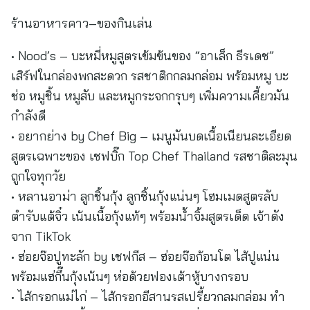
ร้านอาหารคาว–ของกินเล่น
• Nood’s – บะหมี่หมูสูตรเข้มข้นของ “อาเล็ก ธีรเดช”
เสิร์ฟในกล่องพกสะดวก รสชาติกกลมกล่อม พร้อมหมู บะ
ช่อ หมูชิ้น หมูสับ และหมูกระจกกรุบๆ เพิ่มความเคี้ยวมัน
กำลังดี
• อยากย่าง by Chef Big – เมนูมันบดเนื้อเนียนละเอียด
สูตรเฉพาะของ เชฟบิ๊ก Top Chef Thailand รสชาติละมุน
ถูกใจทุกวัย
• หลานอาม่า ลูกชิ้นกุ้ง ลูกชิ้นกุ้งแน่นๆ โฮมเมดสูตรลับ
ตำรับแต้จิ๋ว เน้นเนื้อกุ้งแท้ๆ พร้อมน้ำจิ้มสูตรเด็ด เจ้าดัง
จาก TikTok
• ฮ่อยจ๊อปูทะลัก by เชฟกีส – ฮ่อยจ๊อก้อนโต ไส้ปูแน่น
พร้อมแฮ่กึ๊นกุ้งเน้นๆ ห่อด้วยฟองเต้าหู้บางกรอบ
• ไส้กรอกแม่ไก่ – ไส้กรอกอีสานรสเปรี้ยวกลมกล่อม ทำ