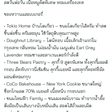
สดวันต่อวัน เนื้อหมูคัดพิเศษ หอมเครื่องเทศ
ของหวานและเบเกอรี่
• Tokio Home บ้านโตเกียว – ขนมโตเกียวไส้ครีม ทำสด
ชิ้นต่อชิ้น ครีมละมุน ใช้วัตถุดิบคุณภาพสูง
• Doughnut Library – โดนัทอบ เนื้อเค้กเจ้าแรกใน
กรุงเทพ กลิ่นหอม ไม่อมน้ำมัน เมนูเด่น Earl Grey
Lavender หอมชาและลาเวนเดอร์กำลังดี
• Three Bears Pastry – คุกกี้ 8 สูตรพิเศษ ทั้งคุกกี้มอลต์
กรอบ ลัทฟ์บราวนี่เข้มข้น คุกกี้เนยหมี และคุกกี้คอฟฟี่อัล
มอนด์หอมกรุบ
• CoCo Bakehouse – New York Cookie ขนาดใหญ่
ช็อกโกแลต 70% เนยแท้ เนื้อหนึบ กรอบนอก
• ขนมไหมฟ้า Family – ขนมมงคลโบราณ ทำจากน้ำผึ้ง
ดึงมือเป็นเส้นบางนับหมื่นเส้น สอดไส้ถั่วและเม็ด