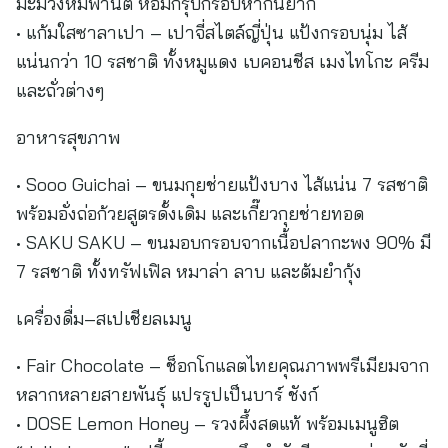
มะม่วงหิมพานต์ หอมกรุบกรอบหากินยาก
• แก้มใสซาลาเปา – เปาจี่สไตล์ญี่ปุ่น แป้งกรอบนุ่ม ไส้
แน่นกว่า 10 รสชาติ ทั้งหมูแดง เบคอนชีส เมงไทโกะ ครีม
และถั่วต่างๆ
อาหารสุขภาพ
• Sooo Guichai – ขนมกุยช่ายแป้งบาง ไส้แน่น 7 รสชาติ
พร้อมอั่งถ่อก้วยสูตรดั้งเดิม และเกี๊ยวกุยช่ายทอด
• SAKU SAKU – ขนมอบกรอบจากเนื้อปลากะพง 90% มี
7 รสชาติ ทั้งทรัฟเฟิล หมาล่า ลาบ และต้มยำกุ้ง
เครื่องดื่ม–สเปเชียลเมนู
• Fair Chocolate – ช็อกโกแลตไทยคุณภาพพรีเมียมจาก
หลากหลายสายพันธุ์ แปรรูปเป็นบาร์ ชังก์
• DOSE Lemon Honey – รวงผึ้งสดแท้ พร้อมเมนูฮิต