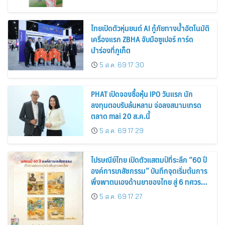
ไทยเปิดตัวหุ่นยนต์ AI กู้ภัยทางน้ำอัตโนมัติ
เครื่องแรก ZBHA จับมือซูเปอร์ การ์ด
นำร่องที่ภูเก็ต
5 ส.ค. 69 17:30
PHAT เปิดจองซื้อหุ้น IPO วันแรก นัก
ลงทุนตอบรับล้นหลาม จ่อลงสนามเทรด
ตลาด mai 20 ส.ค.นี้
5 ส.ค. 69 17:29
ไปรษณีย์ไทย เปิดตัวแสตมป์ที่ระลึก “60 ปี
องค์การเภสัชกรรม” บันทึกจุดเริ่มต้นการ
พึ่งพาตนเองด้านยาของไทย สู่ 6 ทศวรรษ
แห่งการพัฒนาสุขภาพคนไทย
5 ส.ค. 69 17:27