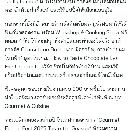
“Jelly Lemon” เปรี้ยวหวานหนึบกำลังดี เมนูเลม่อนฮันนี่
หอมฉ่ำด้วยน้ำผึ้งแท้ และมีท็อปปิ้งให้เลือกแบบจุใจ
นอกจากนี้ยังมีอีกหลายร้านดังที่เตรียมเมนูพิเศษมาให้ได้
ฟินกันตลอดงาน พร้อม Workshop & Cooking Show ฟรี
ตลอด 4 วัน ให้ร่วมสนุกทั้งสาธิตและทำเองได้จริง อาทิ
การจัด Charcuterie Board แบบมืออาชีพ, การทำ “ขนม
ไหมฟ้า” สูตรโบราณ, How to Taste Chocolate โดย
Fair Chocolate, เวิร์ก ช็อปโมจิทำง่ายที่บ้าน และเวิร์
กช็อปช็อกโกแลตบาร์แบบครีเอตรสชาติและดีไซน์ได้เอง
พิเศษสุดๆ ชอปภายในงานครบ 300 บาทขึ้นไป สามารถ
นำใบเสร็จมาแลกรับของที่ระลึกสุดพิเศษได้ทันที ณ บูท
Gourmet & Cuisine
ร่วมเฉลิมฉลองส่งท้ายปี ในเทศกาลอาหาร “Gourmet
Foodie Fest 2025-Taste the Season” ที่รวมความ