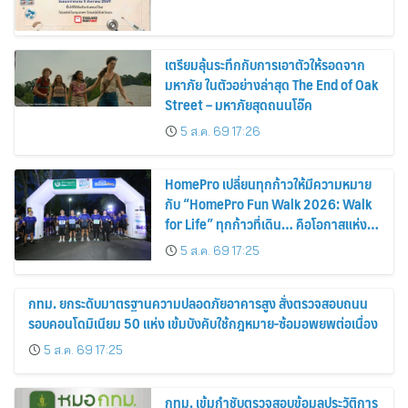
เตรียมลุ้นระทึกกับการเอาตัวให้รอดจาก
มหาภัย ในตัวอย่างล่าสุด The End of Oak
Street – มหาภัยสุดถนนโอ๊ค
5 ส.ค. 69 17:26
HomePro เปลี่ยนทุกก้าวให้มีความหมาย
กับ “HomePro Fun Walk 2026: Walk
for Life” ทุกก้าวที่เดิน… คือโอกาสแห่ง
การมีชีวิต
5 ส.ค. 69 17:25
กทม. ยกระดับมาตรฐานความปลอดภัยอาคารสูง สั่งตรวจสอบถนน
รอบคอนโดมิเนียม 50 แห่ง เข้มบังคับใช้กฎหมาย-ซ้อมอพยพต่อเนื่อง
5 ส.ค. 69 17:25
กทม. เข้มกำชับตรวจสอบข้อมูลประวัติการ