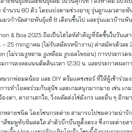
ยพันธุ์แท้และพันธุ์ผสม ในวันศุกร์ที่ 1 สิงหาคม แบ่ง
ม จำนวน 80 ตัว โดยแบ่งตามช่วงอายุ รุ่นลูกแมวสายพันธ
ุ่นแมวกำนัลสายพันธุ์แท้ 8 เดือนขึ้นไป และรุ่นแมวบ้านพัน
 & Boa 2025 ถือเป็นไฮไลท์สำคัญที่จัดขึ้นในวันเสาร์
ายน – 25 กรกฎาคม (ไม่รับสมัครหน้างาน) ค่าสมัครตัวละ 2
hon (ไม่รวมงูหลาม งูเหลือม งูบอลไพธอน) การประกวดจะ
รรมการลงคะแนนตัดสินเวลา 12:30 น. และประกาศผลการ
หมวกพ่อมดน้อย และ DIY ดรีมแคชเชอร์ ที่ให้ผู้เข้าร่
การทำโยคะร่วมกับสุนัข และเกมสนุกมากมาย เช่น เกมฮ
้องตา, คาถาเสกใจ, วิ่งผลัดส่งไข่มังกร และอื่น ๆ อีก
หลากหลายชนิด โดยโซนกระต่าย สามารถไปชมความน่ารั
าสีชมพูทับทิมสดใส ลำตัวบึกบึนหูตั้งตรง ซึ่งกระต่ายสายพั
ราะเลี้ยงง่าย และเจริญเติบโตเร็ว โซนนี้ยังรวบรวมกระต่