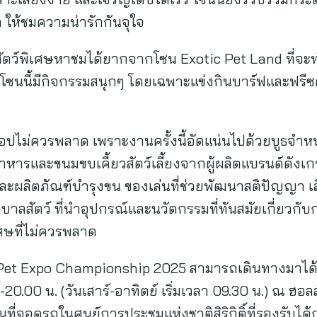
า ให้ชมความน่ารักกันจุใจ
ัตว์พิเศษหาชมได้ยากจากโซน Exotic Pet Land ที่จะทำ
 โซนนี้มีกิจกรรมสนุกๆ โดยเฉพาะแข่งกินบาร์ฟและฟรีซด
ปไม่ควรพลาด เพราะงานครั้งนี้อัดแน่นไปด้วยบูธจำห
่อาหารและขนมขบเคี้ยวสัตว์เลี้ยงจากผู้ผลิตแบรนด์ดังเก
ะผลิตภัณฑ์บำรุงขน ของเล่นที่ช่วยพัฒนาสติปัญญา เสื้
าลสัตว์ ที่นำอุปกรณ์และนวัตกรรมที่ทันสมัยเกี่ยวกับก
เศษที่ไม่ควรพลาด
าน Pet Expo Championship 2025 สามารถเดินทางมาได้ตั
0.00 น. (วันเสาร์-อาทิตย์ เริ่มเวลา 09.30 น.) ณ ฮอล
ื้นที่จอดรถในศูนย์การประชุมแห่งชาติสิริกิติ์ที่รองรับได