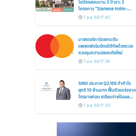
ไม่ต้องผ่อนนาน 3 ปี เจาะ 2
โครงการ “Siamese Holm–
Siamese Blossom” พร้อม
7 ส.ค. 69 17:40
ส่วนลดและสิทธิพิเศษถึง 31
สิงหาคม 2569
มาสเตอร์การ์ดยกระดับ
แพลตฟอร์มบัตรดิจิทัลด้วยระบบ
ควบคุมความปลอดภัยใหม่
7 ส.ค. 69 17:36
SINO ประกาศ Q2/69 ทำกำไร
สุทธิ 10 ล้านบาท ฟื้นตัวแกร่งจาก
ไตรมาสก่อน เตรียมจ่ายปันผล
ระหว่างกาล 0.014423 บาทต่อหุ้
7 ส.ค. 69 17:33
ครึ่งปีหลังมุ่งเติบโตต่อเนื่อง