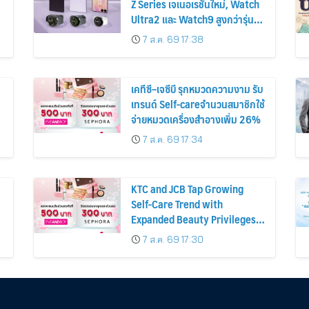
Z Series เจเนอเรชันใหม่, Watch
Ultra2 และ Watch9 สูงกว่ารุ่น
ก่อนหน้ากว่า 30%
7 ส.ค. 69 17:38
เคทีซี–เจซีบี รุกหมวดความงาม รับ
เทรนด์ Self-careจำนวนสมาชิกใช้
จ่ายหมวดเครื่องสำอางเพิ่ม 26%
7 ส.ค. 69 17:34
KTC and JCB Tap Growing
Self-Care Trend with
Expanded Beauty Privileges
น
Number of KTC JCB
7 ส.ค. 69 17:30
Cardmembers Spending on
Cosmetics Rises 26%