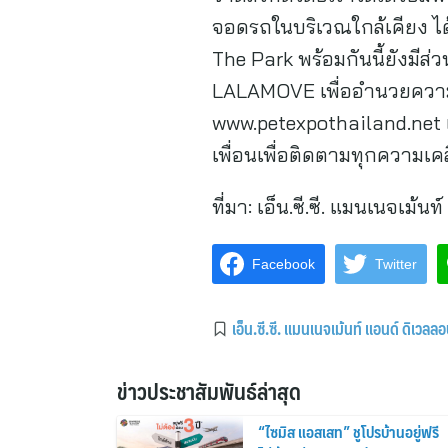
จอดรถในบริเวณใกล้เคียง 
The Park พร้อมกันนี้ยังมี
LALAMOVE เพื่ออำนวยความสะ
www.petexpothailand.net เ
เพื่อนเพื่อติดตามทุกความเค
ที่มา:
เอ็น.ซี.ซี. แมนเนจเม้นท
Facebook
Twitter
เอ็น.ซี.ซี. แมนเนจเม้นท์ แอนด์ ดิเวลลอ
ข่าวประชาสัมพันธ์ล่าสุด
“ไซมิส แอสเสท” ชูโปรบ้านอยู่ฟรี