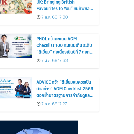
UK: Bringing British
Favourites to You” ขนทัพของ
อร่อยและไอเท็มฮิตจากสหราช
7 ส.ค. 69 17:38
อาณาจักร ส่งตรงถึงมือตั้งแต่วัน
นี้ – 18 สิงหาคมนี้
PHOL คว้าคะแนน AGM
Checklist 100 คะแนนเต็ม ระดับ
“ดีเยี่ยม” ต่อเนื่องเป็นปีที่ 7 ตอกย้ำ
การดำเนินธุรกิจตามหลักธรรมาภิ
7 ส.ค. 69 17:33
บาล โปร่งใส สร้างความเชื่อมั่นผู้
ถือหุ้น
ADVICE คว้า “ดีเยี่ยมสมควรเป็น
ตัวอย่าง” AGM Checklist 2569
ตอกย้ำมาตรฐานการกำกับดูแล
กิจการที่ดี
7 ส.ค. 69 17:27