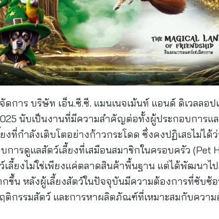
จัดการ บริษัท เอ็น.ซี.ซี. แมนเนจเม้นท์ แอนด์ ดิเวลลอป
 นับเป็นงานที่มีความสำคัญต่อทั้งผู้ประกอบการและผู
ี้ยงที่กำลังเติบโตอย่างก้าวกระโดด ซึ่งคงปฏิเสธไม่
บบการดูแลสัตว์เลี้ยงที่เสมือนสมาชิกในครอบครัว (Pet H
ว์เลี้ยงไม่ใช่เพียงแค่ตลาดสินค้าพื้นฐาน แต่ได้พัฒนา
น หลังผู้เลี้ยงสัตว์ในปัจจุบันมีความต้องการที่ซับซ้
ฤติกรรมสัตว์ และการหาผลิตภัณฑ์ที่เหมาะสมกับความต