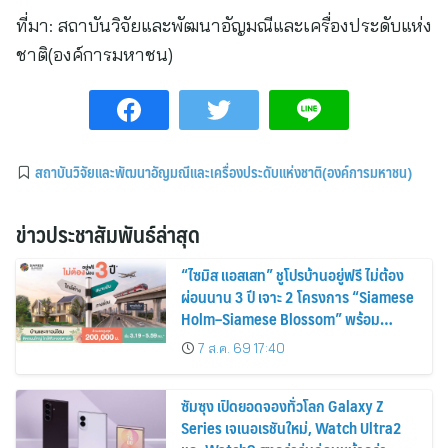
ที่มา:
สถาบันวิจัยและพัฒนาอัญมณีและเครื่องประดับแห่ง
ชาติ(องค์การมหาชน)
สถาบันวิจัยและพัฒนาอัญมณีและเครื่องประดับแห่งชาติ(องค์การมหาชน)
ข่าวประชาสัมพันธ์ล่าสุด
“ไซมิส แอสเสท” ชูโปรบ้านอยู่ฟรี ไม่ต้อง
ผ่อนนาน 3 ปี เจาะ 2 โครงการ “Siamese
Holm–Siamese Blossom” พร้อม
ส่วนลดและสิทธิพิเศษถึง 31 สิงหาคม
7 ส.ค. 69 17:40
2569
ซัมซุง เปิดยอดจองทั่วโลก Galaxy Z
Series เจเนอเรชันใหม่, Watch Ultra2