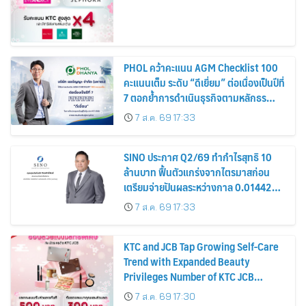
PHOL คว้าคะแนน AGM Checklist 100
คะแนนเต็ม ระดับ “ดีเยี่ยม” ต่อเนื่องเป็นปีที่
7 ตอกย้ำการดำเนินธุรกิจตามหลักธร
รมาภิบาล โปร่งใส สร้างความเชื่อมั่นผู้ถือ
7 ส.ค. 69 17:33
หุ้น
SINO ประกาศ Q2/69 ทำกำไรสุทธิ 10
ล้านบาท ฟื้นตัวแกร่งจากไตรมาสก่อน
เตรียมจ่ายปันผลระหว่างกาล 0.014423
บาทต่อหุ้น ครึ่งปีหลังมุ่งเติบโตต่อเนื่อง
7 ส.ค. 69 17:33
KTC and JCB Tap Growing Self-Care
Trend with Expanded Beauty
Privileges Number of KTC JCB
Cardmembers Spending on
7 ส.ค. 69 17:30