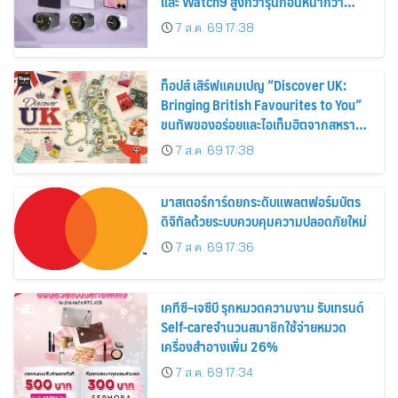
และ Watch9 สูงกว่ารุ่นก่อนหน้ากว่า
30%
7 ส.ค. 69 17:38
ท็อปส์ เสิร์ฟแคมเปญ “Discover UK:
Bringing British Favourites to You”
ขนทัพของอร่อยและไอเท็มฮิตจากสหราช
อาณาจักร ส่งตรงถึงมือตั้งแต่วันนี้ – 18
7 ส.ค. 69 17:38
สิงหาคมนี้
มาสเตอร์การ์ดยกระดับแพลตฟอร์มบัตร
ดิจิทัลด้วยระบบควบคุมความปลอดภัยใหม่
7 ส.ค. 69 17:36
เคทีซี–เจซีบี รุกหมวดความงาม รับเทรนด์
Self-careจำนวนสมาชิกใช้จ่ายหมวด
เครื่องสำอางเพิ่ม 26%
7 ส.ค. 69 17:34