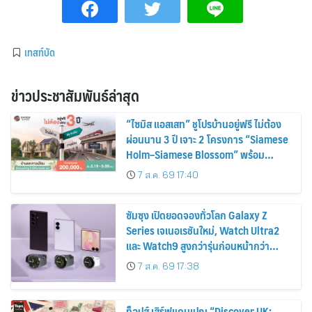
เทสท์บัด
ข่าวประชาสัมพันธ์ล่าสุด
“ไซมิส แอสเสท” ชูโปรบ้านอยู่ฟรี ไม่ต้อง
ผ่อนนาน 3 ปี เจาะ 2 โครงการ “Siamese
Holm–Siamese Blossom” พร้อม
ส่วนลดและสิทธิพิเศษถึง 31 สิงหาคม
7 ส.ค. 69 17:40
2569
ซัมซุง เปิดยอดจองทั่วโลก Galaxy Z
Series เจเนอเรชันใหม่, Watch Ultra2
และ Watch9 สูงกว่ารุ่นก่อนหน้ากว่า
30%
7 ส.ค. 69 17:38
ท็อปส์ เสิร์ฟแคมเปญ “Discover UK: