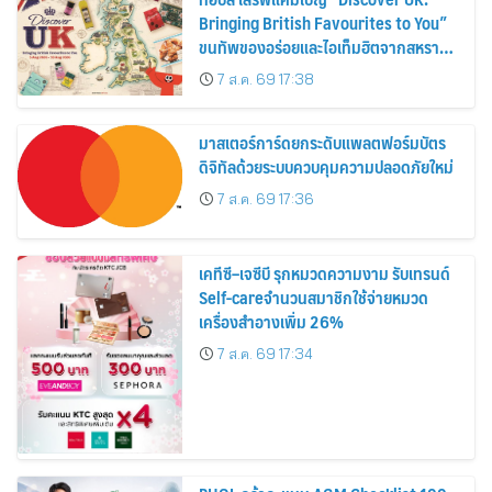
Bringing British Favourites to You”
ขนทัพของอร่อยและไอเท็มฮิตจากสหราช
อาณาจักร ส่งตรงถึงมือตั้งแต่วันนี้ – 18
7 ส.ค. 69 17:38
สิงหาคมนี้
มาสเตอร์การ์ดยกระดับแพลตฟอร์มบัตร
ดิจิทัลด้วยระบบควบคุมความปลอดภัยใหม่
7 ส.ค. 69 17:36
เคทีซี–เจซีบี รุกหมวดความงาม รับเทรนด์
Self-careจำนวนสมาชิกใช้จ่ายหมวด
เครื่องสำอางเพิ่ม 26%
7 ส.ค. 69 17:34