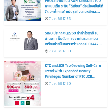
PHOL คว้าคะแนน AGM Checklist 100
คะแนนเต็ม ระดับ “ดีเยี่ยม” ต่อเนื่องเป็นปีที่
7 ตอกย้ำการดำเนินธุรกิจตามหลักธร
รมาภิบาล โปร่งใส สร้างความเชื่อมั่นผู้ถือ
7 ส.ค. 69 17:33
หุ้น
SINO ประกาศ Q2/69 ทำกำไรสุทธิ 10
ล้านบาท ฟื้นตัวแกร่งจากไตรมาสก่อน
เตรียมจ่ายปันผลระหว่างกาล 0.014423
บาทต่อหุ้น ครึ่งปีหลังมุ่งเติบโตต่อเนื่อง
7 ส.ค. 69 17:33
KTC and JCB Tap Growing Self-Care
Trend with Expanded Beauty
Privileges Number of KTC JCB
Cardmembers Spending on
7 ส.ค. 69 17:30
Cosmetics Rises 26%