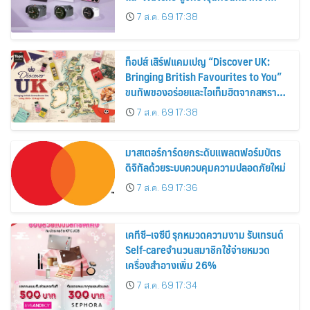
30%
7 ส.ค. 69 17:38
ท็อปส์ เสิร์ฟแคมเปญ “Discover UK:
Bringing British Favourites to You”
ขนทัพของอร่อยและไอเท็มฮิตจากสหราช
อาณาจักร ส่งตรงถึงมือตั้งแต่วันนี้ – 18
7 ส.ค. 69 17:38
สิงหาคมนี้
มาสเตอร์การ์ดยกระดับแพลตฟอร์มบัตร
ดิจิทัลด้วยระบบควบคุมความปลอดภัยใหม่
7 ส.ค. 69 17:36
เคทีซี–เจซีบี รุกหมวดความงาม รับเทรนด์
Self-careจำนวนสมาชิกใช้จ่ายหมวด
เครื่องสำอางเพิ่ม 26%
7 ส.ค. 69 17:34