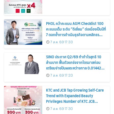
PHOL คว้าคะแนน AGM Checklist 100
คะแนนเต็ม ระดับ “ดีเยี่ยม” ต่อเนื่องเป็นปีที่
7 ตอกย้ำการดำเนินธุรกิจตามหลักธร
รมาภิบาล โปร่งใส สร้างความเชื่อมั่นผู้ถือ
7 ส.ค. 69 17:33
หุ้น
SINO ประกาศ Q2/69 ทำกำไรสุทธิ 10
ล้านบาท ฟื้นตัวแกร่งจากไตรมาสก่อน
เตรียมจ่ายปันผลระหว่างกาล 0.014423
บาทต่อหุ้น ครึ่งปีหลังมุ่งเติบโตต่อเนื่อง
7 ส.ค. 69 17:33
KTC and JCB Tap Growing Self-Care
Trend with Expanded Beauty
Privileges Number of KTC JCB
Cardmembers Spending on
7 ส.ค. 69 17:30
Cosmetics Rises 26%