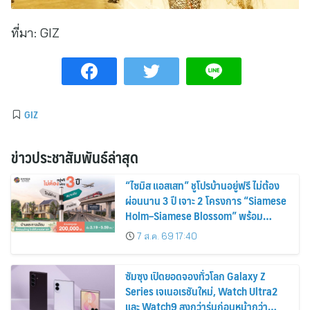
ที่มา:
GIZ
GIZ
ข่าวประชาสัมพันธ์ล่าสุด
“ไซมิส แอสเสท” ชูโปรบ้านอยู่ฟรี ไม่ต้อง
ผ่อนนาน 3 ปี เจาะ 2 โครงการ “Siamese
Holm–Siamese Blossom” พร้อม
ส่วนลดและสิทธิพิเศษถึง 31 สิงหาคม
7 ส.ค. 69 17:40
2569
ซัมซุง เปิดยอดจองทั่วโลก Galaxy Z
Series เจเนอเรชันใหม่, Watch Ultra2
และ Watch9 สูงกว่ารุ่นก่อนหน้ากว่า