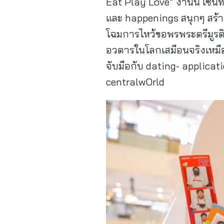
Eat Play Love” งานนี้ เซ็นท
และ happenings สนุกๆ สร้าง
โฉมการไหว้ขอพรพระตรีมูรต
อวตารในโลกเสมือนจริงเหมือ
จับมือกับ dating- applicat
centralwOrld