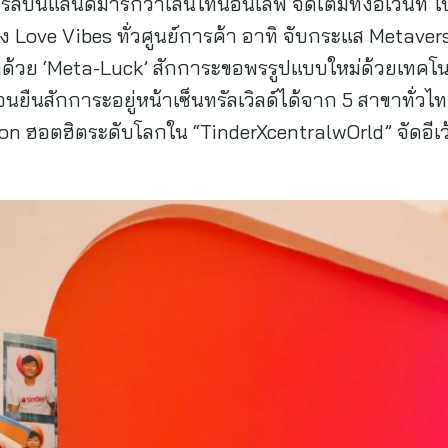
รัลปั้นแลนด์มาร์กวาเลนไทน์อินเลิฟ จัดเต็มทั้งอีเว้นท์ 
 Love Vibes ทั่วศูนย์การค้า อาทิ จับกระแส Metavers
ิด้วย ‘Meta-Luck’ สักการะขอพรรูปแบบใหม่ด้วยเทคโน
นยืนสักการะอยู่หน้าเซ็นทรัลเวิลด์ได้จาก 5 สาขาทั่
ion ฮอตฮิตระดับโลกใน “TinderXcentralwOrld” จัดอีเว้น