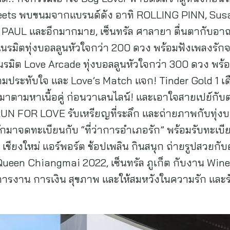
ets พบขนมจากแบรนด์ดัง อาทิ ROLLING PINN, Sus
UL และอีกมากมาย, เซ็นทรัล ศาลายา ตื่นตากับอาณาเ
า เนรมิตทุ่งบอลลูนหัวใจกว่า 200 ดวง พร้อมฟังเพลงรัก
เนรมิต Love Arcade ทุ่งบอลลูนหัวใจกว่า 300 ดวง พร้อม
วามประทับใจ และ Love’s Match แจก! Tinder Gold 1 เด
วนมาตามหาเนื้อคู่ ก่อนวาเลนไลน์! และเอาใจสายเปย์กับ
RUN FOR LOVE รับเหรียญที่ระลึก และถ่ายภาพกับทุ่ง
่รักมาจดทะเบียนกับ “ที่ว่าการอำเภอรัก” พร้อมรับทะเ
ล เชียงใหม่ แอร์พอร์ต ช้อปเพลิน กินสนุก ถ่ายรูปสวยก
en Chiangmai 2022, เซ็นทรัล ภูเก็ต กับงาน Wine L
ารงาน การเงิน สุขภาพ และให้สมหวังในความรัก และรับ