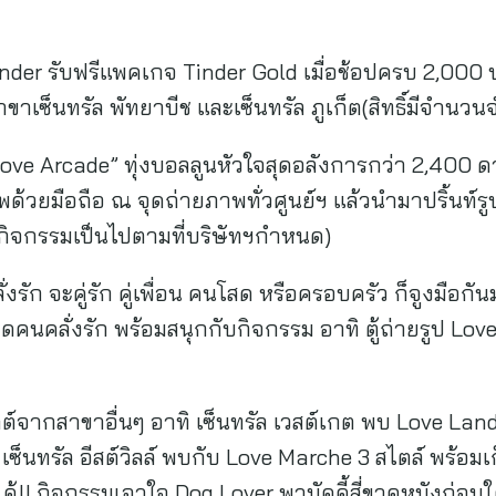
inder รับฟรีแพคเกจ Tinder Gold เมื่อช้อปครบ 2,000 บา
าขาเซ็นทรัล พัทยาบีช และเซ็นทรัล ภูเก็ต(สิทธิ์มีจำนวน
Love Arcade” ทุ่งบอลลูนหัวใจสุดอลังการกว่า 2,400 ด
ด้วยมือถือ ณ จุดถ่ายภาพทั่วศูนย์ฯ แล้วนำมาปริ้นท์รู
่วมกิจกรรมเป็นไปตามที่บริษัทฯกำหนด)
ัก จะคู่รัก คู่เพื่อน คนโสด หรือครอบครัว ก็จูงมือกันม
คนคลั่งรัก พร้อมสนุกกับกิจกรรม อาทิ ตู้ถ่ายรูป Lo
ลต์จากสาขาอื่นๆ อาทิ เซ็นทรัล เวสต์เกต พบ Love Lan
ซ็นทรัล อีสต์วิลล์ พบกับ Love Marche 3 สไตล์ พร้อมเก
้!! กิจกรรมเอาใจ Dog Lover พาบัดดี้สี่ขาดูหนังก่อนใ