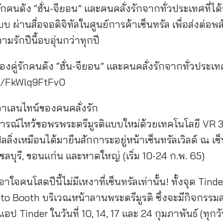
กคนดัง “ฮั่น-จียอน” และคนคลั่งรักจากทั่วประเทศที่ได้
่านสื่อจอดิจิทัลในศูนย์การค้าเซ็นทรัล เพื่อส่งต่อพ
รักปีนี้อบอุ่นกว่าทุกปี
งคู่รักคนดัง “ฮั่น-จียอน” และคนคลั่งรักจากทั่วประเทศ 
be/FkWlq9FtFv0
นวาเลนไทน์ของคนคลั่งรัก
การณ์ไหว้ขอพรพระตรีมูรติแบบใหม่ด้วยเทคโนโลยี VR
ลิ่งเหมือนได้มายืนสักการะอยู่หน้าเซ็นทรัลเวิลด์ ณ เซ็
, ชลบุรี, ขอนแก่น และหาดใหญ่ (เริ่ม 10-24 ก.พ. 65)
จคนโสดปีนี้ไม่มีเหงาที่เซ็นทรัลเท่านั้น! ทั้งจุด Tinder 
oto Booth บริเวณหน้าลานพระตรีมูรติ ซึ่งจะมีกิจกรรม
ีแอป Tinder ในวันที่ 10, 14, 17 และ 24 กุมภาพันธ์ (ทุ