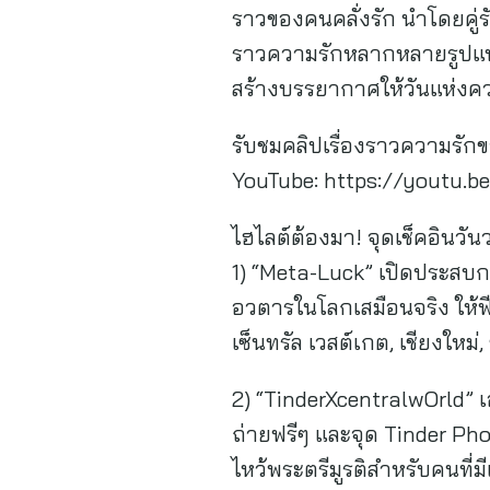
ราวของคนคลั่งรัก นำโดยคู่รั
ราวความรักหลากหลายรูปแบบ ผ
สร้างบรรยากาศให้วันแห่งความ
รับชมคลิปเรื่องราวความรักขอ
YouTube: https://youtu.
ไฮไลต์ต้องมา! จุดเช็คอินวั
1) “Meta-Luck” เปิดประสบ
อวตารในโลกเสมือนจริง ให้ฟีล
เซ็นทรัล เวสต์เกต, เชียงใหม่
2) “TinderXcentralwOrld” เอาใ
ถ่ายฟรีๆ และจุด Tinder Ph
ไหว้พระตรีมูรติสำหรับคนที่ม