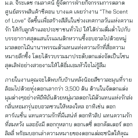
ม.ล. จิระเดช กมลาศน์ ผู้จัดการฝ่ายกิจกรรมการตลาด
ศูนย์สรรพสินค้าซีคอน บางแค เผยว่างาน “The Scent
of Love” จัดขึ้นเพื่อสร้างสีสันในช่วงเทศกาลวันแห่งความ
รัก ให้กับลูกค้าและประชาชนทั่วไป ให้ได้ร่วมดื่มด่ำไปกับ
บรรยากาศสุดแสนโรแมนติกหวานซึ้งอบอวลไปด้วยหมู่
มวลดอกไม้นานาพรรณตัวแทนแห่งความรักที่สื่อความ
หมายลึกซึ้ง โดยได้รวบรวมมาประดับตกแต่งจัดเป็นโซน
สุดเลิฟอย่างสวยงามให้ได้อิ่มเอมหัวใจไม่รู้ลืม
ภายในงานคุณจะได้พบกับบ้านหลังน้อยสีขาวละมุนที่ราย
ล้อมไปด้วยทุ่งดอกเลากว่า 3,500 ต้น ด้านในจัดตกแต่ง
มุมต่างๆอย่างพิถีพิถันด้วยหมู่มวลดอกไม้ตัวแทนแห่งรักส่ง
กลิ่นหอมกรุ่นอบอวลชวนให้หลงใหล อาทิเช่น ดอก
คาร์เนชั่น แทนความรักที่มีเสน่ห์ ดอกทิวลิป แทนความรัก
ที่สมหวัง และยังมี ดอกกุหลาบ ดอกเดซี่ ดอกคัตเตอร์ ดอก
ลิลลี่ พร้อมบอกเล่าความหมายของดอกแต่ละชนิดให้คุณ