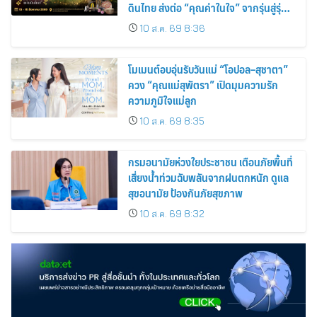
ดินไทย ส่งต่อ “คุณค่าในใจ” จากรุ่นสู่รุ่น
(เข้าชมฟรี)
10 ส.ค. 69 8:36
โมเมนต์อบอุ่นรับวันแม่ “โอปอล–สุชาตา”
ควง “คุณแม่สุพัตรา” เปิดมุมความรัก
ความภูมิใจแม่ลูก
10 ส.ค. 69 8:35
กรมอนามัยห่วงใยประชาชน เตือนภัยพื้นที่
เสี่ยงน้ำท่วมฉับพลันจากฝนตกหนัก ดูแล
สุขอนามัย ป้องกันภัยสุขภาพ
10 ส.ค. 69 8:32