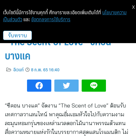
X
เว็บไซต์นี้มีการใช้งานคุกกี้ ศึกษารายละเอียดเพิ่มเติมได้ที่
นโยบายความ
เป็นส่วนตัว
และ
ข้อตกลงการใช้บริการ
หอมกรุ่นกลิ่นดอกไม้แห่งรัก ในงาน
“The Scent of Love” ซีคอน
รับทราบ
บางแค
อีเวนท์
8 ก.พ. 65 16:40
“ซีคอน บางแค” จัดงาน “The Scent of Love” ต้อนรับ
เทศกาลวาเลนไทน์ พาคุณอิ่มเอมหัวใจไปกับความงาม
ละมุนหอมกรุ่นของเหล่ามวลดอกไม้นานาพรรณตัวแทน
สื่อความหมายแห่งรักในบรรยากาศสุดแสนโรแมนติก ไม่