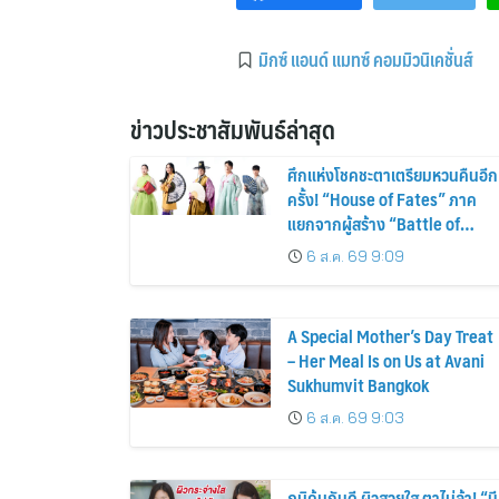
มิกซ์ แอนด์ แมทซ์ คอมมิวนิเคชั่นส์
ข่าวประชาสัมพันธ์ล่าสุด
ศึกแห่งโชคชะตาเตรียมหวนคืนอีก
ครั้ง! “House of Fates” ภาค
แยกจากผู้สร้าง “Battle of
Fates” เตรียมสตรีมบน Disney+
6 ส.ค. 69 9:09
ที่นี่ที่เดียว
A Special Mother’s Day Treat
– Her Meal Is on Us at Avani
Sukhumvit Bangkok
6 ส.ค. 69 9:03
ภูมิคุ้มกันดี ผิวสวยใส ตาไม่ล้า! “บี