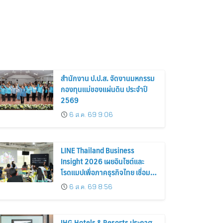
สำนักงาน ป.ป.ส. จัดงานมหกรรม
กองทุนแม่ของแผ่นดิน ประจำปี
2569
6 ส.ค. 69 9:06
LINE Thailand Business
Insight 2026 เผยอินไซต์และ
โรดแมปเพื่อภาคธุรกิจไทย เชื่อม
ธุรกิจ ผู้บริโภค และพาร์ทเนอร์ สู่
6 ส.ค. 69 8:56
การเติบโตได้อย่างยั่งยืน
IHG Hotels & Resorts ประกาศ