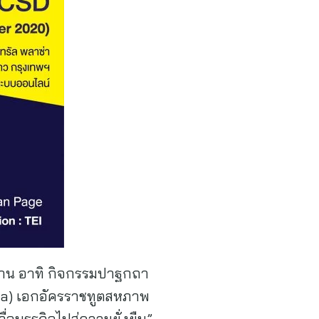
งาน อาทิ กิจกรรมปาฐกถา
iola) เอกอัครราชทูตสหภาพ
อนธุรกิจไปสู่ความยั่งยืน”