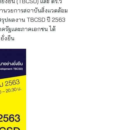
ั่งยืน (TBCSD) และ ดร.วิ
้อำนวยการสถาบันสิ่งแวดล้อม
ลงสรุปผลงาน TBCSD ปี 2563
ภาครัฐและภาคเอกชน ได้
ั่งยืน