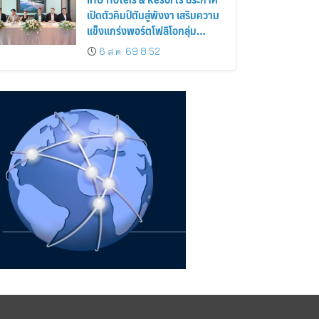
เปิดตัวคิมป์ตันสู่พังงา เสริมความ
แข็งแกร่งพอร์ตโฟลิโอกลุ่ม
โรงแรม Luxury & Lifestyle ใน
6 ส.ค. 69 8:52
ไทย