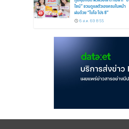
ไชน์” ชวนดูแลตัวเองครบในหน้า
ฝนด้วย “ไบโอ โปร ซี”
6 ส.ค. 69 8:55