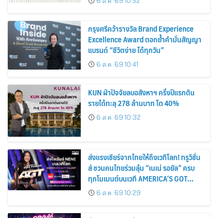
6 ส.ค. 69 10:52
กรุงศรีคว้ารางวัล Brand Experience
Excellence Award ตอกย้ำคำมั่นสัญญา
แบรนด์ “ชีวิตง่าย ได้ทุกวัน”
6 ส.ค. 69 10:41
KUN ฝ่าปัจจัยลบอสังหาฯ ครึ่งปีแรกดัน
รายได้ทะลุ 278 ล้านบาท โต 40%
6 ส.ค. 69 10:32
ส่งแรงเชียร์จากไทยให้ถึงเวทีโลก! ทรูวิชั่น
ส์ ชวนคนไทยร่วมลุ้น “เนเน่ รอยัล” ครบ
ทุกโมเมนต์บนเวที AMERICA’S GOT
TALENT SEASON 21
6 ส.ค. 69 10:29