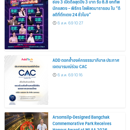
ช่อง 3 เปิดดีลสุดปัง 3 บาท รับ 8.8 ยกทัพ
นักแสดง – พิธีกร ไลฟ์สดมาราธอน ใน “ดี
ลดีที่ตึกเตย 24 ชั่วโมง”
6 ส.ค. 69 10:27
ADD ตอกย้ำองค์กรธรรมาภิบาล ประกาศ
เจตนารมณ์ร่วม CAC
6 ส.ค. 69 10:16
Arsomsilp-Designed Bangchak
Commemorative Park Receives
Honour Award at MLAA 2026