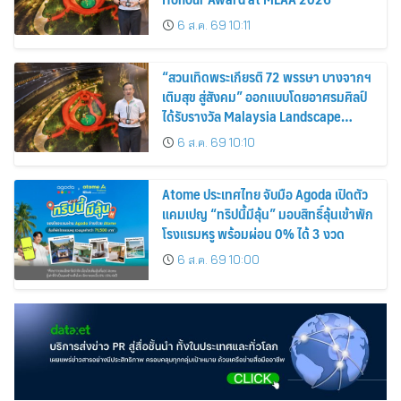
6 ส.ค. 69 10:11
“สวนเทิดพระเกียรติ 72 พรรษา บางจากฯ
เติมสุข สู่สังคม” ออกแบบโดยอาศรมศิลป์
ได้รับรางวัล Malaysia Landscape
Architecture Award 2026
6 ส.ค. 69 10:10
Atome ประเทศไทย จับมือ Agoda เปิดตัว
แคมเปญ “ทริปนี้มีลุ้น” มอบสิทธิ์ลุ้นเข้าพัก
โรงแรมหรู พร้อมผ่อน 0% ได้ 3 งวด
6 ส.ค. 69 10:00