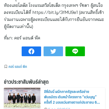
ห้องเลอโลตัส โรงแรมสวิสโฮเต็ล กรุงเทพฯ รัชดา ผู้สนใจ
ลงทะเบียนได้ที่ https://bit.ly/3fMU9e1 (สงวนสิทธิ์เข้า
ร่วมงานเฉพาะผู้ลงทะเบียนและได้รับการยืนยันจากคณะ
ผู้จัดงานเท่านั้น)
ที่มา:
คอร์ แอนด์ พีค
คอร์ แอนด์ พีค
ข่าวประชาสัมพันธ์ล่าสุด
อีซี่มันนี่ ผนึกภาครัฐและเครือข่าย
พันธมิตร เดินหน้าโครงการ “แว่นบุญ”
ครั้งที่ 2 มอบแว่นสายตาแก่ประชาชน 600
คน ขยายโอกาสการมองเห็นสู่ชุมชนไทย