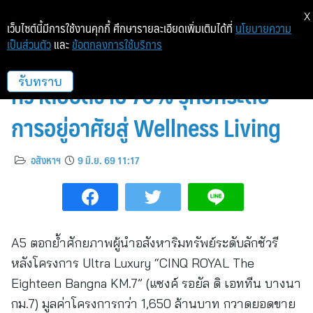
X
เว็บไซต์นี้มีการใช้งานคุกกี้ ศึกษารายละเอียดเพิ่มเติมได้ที่
นโยบายความ
เป็นส่วนตัว
และ
ข้อตกลงการใช้บริการ
A5 อวดศักยภาพ “CINQ ROYAL”
กวาดยอดขาย 70% รุกยกระดับ
รับทราบ
การอยู่อาศัยสู่ Wellness Living
อสังหาฯ
9 มิ.ย. 69 11:17
A5 ตอกย้ำศักยภาพผู้นำอสังหาริมทรัพย์ระดับลักชัวรี
หลังโครงการ Ultra Luxury “CINQ ROYAL The
Eighteen Bangna KM.7” (แซงค์ รอยัล ดิ เอททีน บางนา
กม.7) มูลค่าโครงการกว่า 1,650 ล้านบาท กวาดยอดขาย