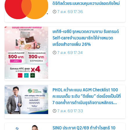
ดิจิทัลด้วยระบบควบคุมความปลอดภัยใหม่
7 ส.ค. 69 17:36
เคทีซี–เจซีบี รุกหมวดความงาม รับเทรนด์
Self-careจำนวนสมาชิกใช้จ่ายหมวด
เครื่องสำอางเพิ่ม 26%
7 ส.ค. 69 17:34
PHOL คว้าคะแนน AGM Checklist 100
คะแนนเต็ม ระดับ “ดีเยี่ยม” ต่อเนื่องเป็นปีที่
7 ตอกย้ำการดำเนินธุรกิจตามหลักธร
รมาภิบาล โปร่งใส สร้างความเชื่อมั่นผู้ถือ
7 ส.ค. 69 17:33
หุ้น
SINO ประกาศ Q2/69 ทำกำไรสุทธิ 10