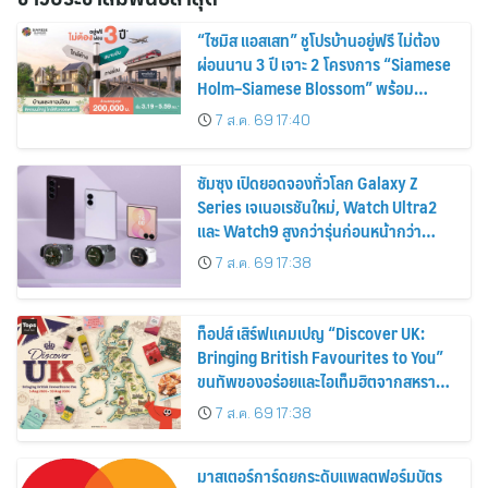
“ไซมิส แอสเสท” ชูโปรบ้านอยู่ฟรี ไม่ต้อง
ผ่อนนาน 3 ปี เจาะ 2 โครงการ “Siamese
Holm–Siamese Blossom” พร้อม
ส่วนลดและสิทธิพิเศษถึง 31 สิงหาคม
7 ส.ค. 69 17:40
2569
ซัมซุง เปิดยอดจองทั่วโลก Galaxy Z
Series เจเนอเรชันใหม่, Watch Ultra2
และ Watch9 สูงกว่ารุ่นก่อนหน้ากว่า
30%
7 ส.ค. 69 17:38
ท็อปส์ เสิร์ฟแคมเปญ “Discover UK:
Bringing British Favourites to You”
ขนทัพของอร่อยและไอเท็มฮิตจากสหราช
อาณาจักร ส่งตรงถึงมือตั้งแต่วันนี้ – 18
7 ส.ค. 69 17:38
สิงหาคมนี้
มาสเตอร์การ์ดยกระดับแพลตฟอร์มบัตร