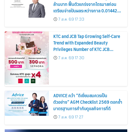
ล้านบาท ฟื้นตัวแกร่งจากไตรมาสก่อน
เตรียมจ่ายปันผลระหว่างกาล 0.014423
บาทต่อหุ้น ครึ่งปีหลังมุ่งเติบโตต่อเนื่อง
7 ส.ค. 69 17:33
KTC and JCB Tap Growing Self-Care
Trend with Expanded Beauty
Privileges Number of KTC JCB
Cardmembers Spending on
7 ส.ค. 69 17:30
Cosmetics Rises 26%
ADVICE คว้า “ดีเยี่ยมสมควรเป็น
ตัวอย่าง” AGM Checklist 2569 ตอกย้ำ
มาตรฐานการกำกับดูแลกิจการที่ดี
7 ส.ค. 69 17:27