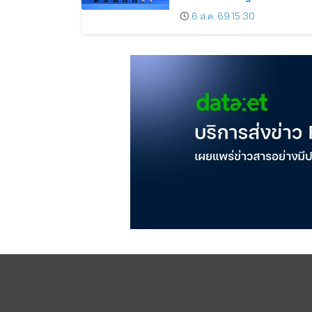
International Monetary Fund
6 ส.ค. 69 15:30
and the World Bank Group
Showcasing Thai Soft Power
to the World