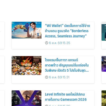
“Wi Wallet” ปลดล็อกการใช้จ่าย
s
ข้ามแดน ชูแนวคิด “Borderless
Access, Seamless Journey”
6 ส.ค. 69 15:35
โรงแรมเซ็นทารา แกรนด์
ลาดพร้าว เชิญคุณแม่อิ่มอร่อยใน
วันพิเศษ เปิดตัว 5 โปรโมชันสุด
เอ็กซ์คลูซีฟฉลองวันแม่แห่งชาติ
6 ส.ค. 69 15:31
Level Infinite เผยไลน์อัปเกม
ภายในงาน Gamescom 2026