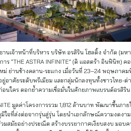
นเจ้าหน้าที่บริหาร บริษัท อรสิริน โฮลดิ้ง จํากัด (มห
การ “THE ASTRA INFINITE” (ดิ แอสตร้า อินฟินิท) คอน
งใหม่ ย่านช้างคลาน-ระแกง เมื่อวันที่ 23–24 พฤษภาคม
ี่อยู่อาศัยระดับพรีเมียม และกลุ่มนักลงทุนทั้งชาวไทย-ต่าง
ุดก่อนใคร ตอกย้ำความเชื่อมั่นในศักยภาพแบรนด์อรสิริน
TE มูลค่าโครงการรวม 1,812 ล้านบาท พัฒนาขึ้นภายใ
มิใจที่ส่งต่อจากรุ่นสู่รุ่น โดยนำเอกลักษณ์ความงดงา
มสมัยอย่างประณีต สร้างบรรยากาศเงียบสงบ มอบความเ