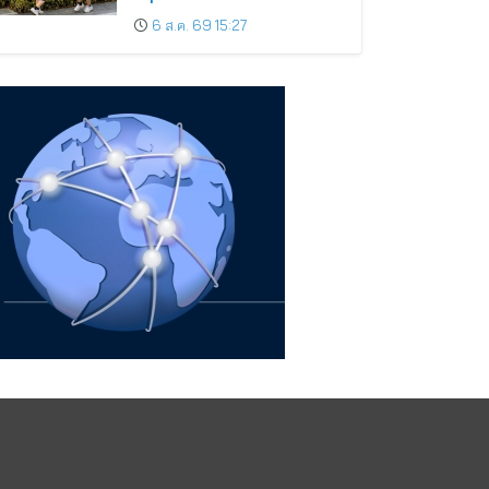
“อยู่ดี…ทั้งชีวิต” ที่สัมผัสได้ในทุก
6 ส.ค. 69 15:27
วัน