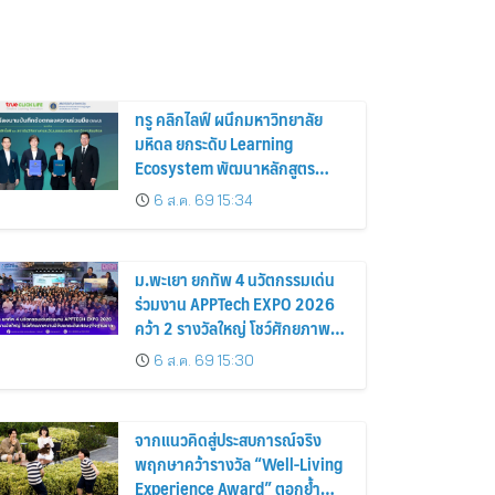
ทรู คลิกไลฟ์ ผนึกมหาวิทยาลัย
มหิดล ยกระดับ Learning
Ecosystem พัฒนาหลักสูตร
ภาษาอังกฤษ สู่ ม.ปลายครั้งแรก!
6 ส.ค. 69 15:34
พร้อมใช้ปีการศึกษา 2570
ม.พะเยา ยกทัพ 4 นวัตกรรมเด่น
ร่วมงาน APPTech EXPO 2026
คว้า 2 รางวัลใหญ่ โชว์ศักยภาพ
งานวิจัยยกระดับเศรษฐกิจฐานราก
6 ส.ค. 69 15:30
จากแนวคิดสู่ประสบการณ์จริง
พฤกษาคว้ารางวัล “Well-Living
Experience Award” ตอกย้ำ