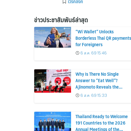
เวิร์คลิ้งค์
ข่าวประชาสัมพันธ์ล่าสุด
“Wi Wallet” Unlocks
Borderless Thai QR payment
for Foreigners
6 ส.ค. 69 15:46
Why Is There No Single
Answer to “Eat Well”?
Ajinomoto Reveals the
Consumer Insights Behind
6 ส.ค. 69 15:33
Product Innovation for Every
Lifestyle
Thailand Ready to Welcome
191 Countries to the 2026
Annual Meetings of the