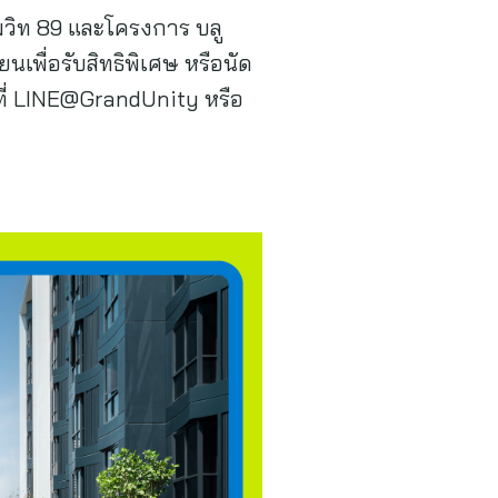
ุมวิท 89 และโครงการ บลู
นเพื่อรับสิทธิพิเศษ หรือนัด
้ที่ LINE@GrandUnity หรือ