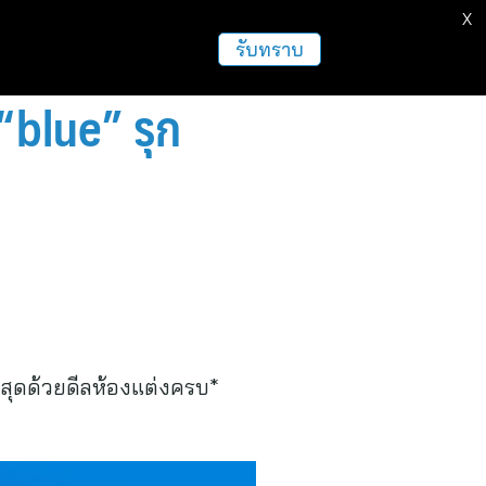
X
ธุรกิจ
ฝากข่าวประชาสัมพันธ์
อื่นๆ
รับทราบ
 “blue” รุก
ุ้มสุดด้วยดีลห้องแต่งครบ*