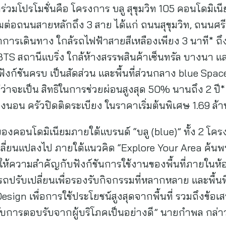
าร่วมโปรโมชั่นคือ โครงการ บลู สุขุมวิท 105 คอนโดมิเน
มต่อถนนสายหลักถึง 3 สาย ได้แก่ ถนนสุขุมวิท, ถนนศ
ารเดินทาง ใกล้รถไฟฟ้าสายสีเหลืองเพียง 3 นาที* ถ
ง BTS สถานีแบริ่ง ใกล้ห้างสรรพสินค้าเซ็นทรัล บางนา
ก์ชันครบ เป็นสัดส่วน และพื้นที่ส่วนกลาง blue Space
่ว่าจะเป็น สิทธิในการช่วยผ่อนสูงสุด 50% นานถึง 2 ปี
งนอน ครัวปิดติดระเบียง ในราคาเริ่มต้นพิเศษ 1.69 ล้
นของคอนโดมิเนียมภายใต้แบรนด์ “บลู (blue)” ทั้ง 2 โครง
่เปลี่ยนแปลงไป ภายใต้แนวคิด “Explore Your Area ค้นพ
ห้ความสำคัญกับฟังก์ชันการใช้งานของพื้นที่ภายในห้อง
รถปรับเปลี่ยนเพื่อรองรับกิจกรรมที่หลากหลาย และพื้น
esign เพื่อการใช้ประโยชน์สูงสุดจากพื้นที่ รวมถึงข้อ
้รับการตอบรับจากผู้บริโภคเป็นอย่างดี” นายกำพล กล่า