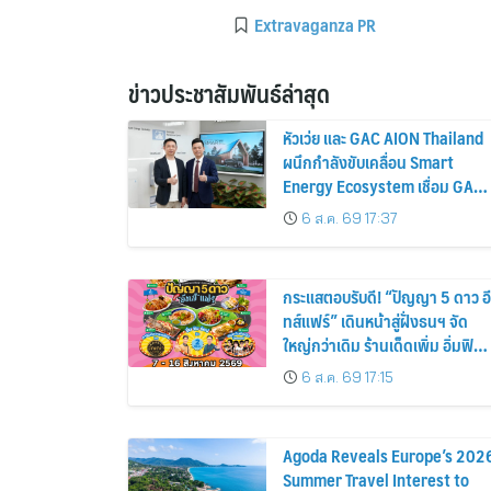
Extravaganza PR
ข่าวประชาสัมพันธ์ล่าสุด
หัวเว่ย และ GAC AION Thailand
ผนึกกำลังขับเคลื่อน Smart
Energy Ecosystem เชื่อม GAC
GN8 PHEV รถยนต์ MPV ระดับ
6 ส.ค. 69 17:37
พรีเมียม เข้ากับพลังงานแสง
อาทิตย์ภายในบ้าน
กระแสตอบรับดี! “ปัญญา 5 ดาว อี
ทส์แฟร์” เดินหน้าสู่ฝั่งธนฯ จัด
ใหญ่กว่าเดิม ร้านเด็ดเพิ่ม อิ่มฟิน
10 วันเต็ม!
6 ส.ค. 69 17:15
Agoda Reveals Europe’s 202
Summer Travel Interest to