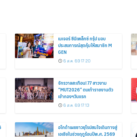
เมเจอร์ ซีนีเพล็กซ์ กรุ้ป มอบ
ประสบการณ์สุดคุ้มให้สมาชิก M
GEN
6 ส.ค. 69 17:20
จักรวาลสะเทือน! 77 สาวงาม
“MUT2026” ตบเท้ารายงานตัว
เข้ากองฯวันแรก
6 ส.ค. 69 17:13
6
อโกด้าเผยชาวยุโรปสนใจเดินทางสู่
เอเชียในช่วงฤดูร้อนปีพ.ศ. 2569