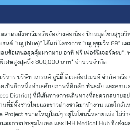
ตุ้นตลาดอสังหาริมทรัพย์อย่างต่อเนื่อง ปักหมุดโซนสุข
รนด์ “บลู (blue)” ได้แก่ โครงการ “บลู สุขุมวิท 89” แล
อบข้อเสนอสุดคุ้มมากมาย อาทิ ฟรี เฟอร์นิเจอร์ครบ*, ฟรี
พิเศษสูงสุดถึง 800,000 บาท* จำนวนจำกัด
หาร บริษัท แกรนด์ ยูนิตี้ ดิเวลล็อปเมนท์ จำกัด หรื
อเป็นอีกหนึ่งทำเลศักยภาพที่คึกคัก ทันสมัย และครบเครื
ss District) ที่มีเส้นทางการเดินทางที่สะดวกสบาย
นที่มีทั้งชาวไทยและชาวต่างชาติมาทำงาน และใกล้แห
roject ขนาดใหญ่ใหม่ๆ อยู่ในโซนนี้หลายแห่ง ไม่ว่าจ
การและการประชุมไบเทค และ IMH Medical Hub จึงส่งผลใ