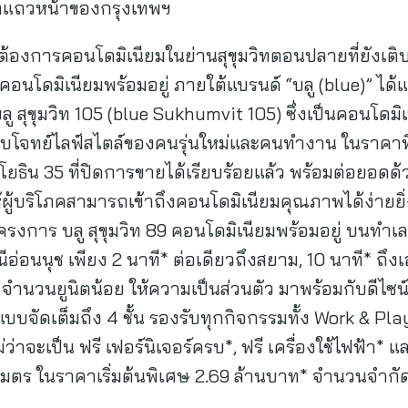
ทำเลแถวหน้าของกรุงเทพฯ
องการคอนโดมิเนียมในย่านสุขุมวิทตอนปลายที่ยังเติบโต
นโดมิเนียมพร้อมอยู่ ภายใต้แบรนด์ “บลู (blue)” ได้แก
ู สุขุมวิท 105 (blue Sukhumvit 105) ซึ่งเป็นคอนโดมิ
ตอบโจทย์ไลฟ์สไตล์ของคนรุ่นใหม่และคนทำงาน ในราคาท
ยธิน 35 ที่ปิดการขายได้เรียบร้อยแล้ว พร้อมต่อยอด
ผู้บริโภคสามารถเข้าถึงคอนโดมิเนียมคุณภาพได้ง่ายยิ
ครงการ บลู สุขุมวิท 89 คอนโดมิเนียมพร้อมอยู่ บนทำเลท
ีอ่อนนุช เพียง 2 นาที* ต่อเดียวถึงสยาม, 10 นาที* ถึง
จำนวนยูนิตน้อย ให้ความเป็นส่วนตัว มาพร้อมกับดีไซน์
แบบจัดเต็มถึง 4 ชั้น รองรับทุกกิจกรรมทั้ง Work & Pl
ว่าจะเป็น ฟรี เฟอร์นิเจอร์ครบ*, ฟรี เครื่องใช้ไฟฟ้า* แ
มตร ในราคาเริ่มต้นพิเศษ 2.69 ล้านบาท* จำนวนจำกั