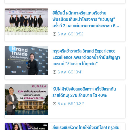
อีซี่มันนี่ ผนึกภาครัฐและเครือข่าย
พันธมิตร เดินหน้าโครงการ “แว่นบุญ”
ครั้งที่ 2 มอบแว่นสายตาแก่ประชาชน 600
คน ขยายโอกาสการมองเห็นสู่ชุมชนไทย
6 ส.ค. 69 10:52
กรุงศรีคว้ารางวัล Brand Experience
Excellence Award ตอกย้ำคำมั่นสัญญา
แบรนด์ “ชีวิตง่าย ได้ทุกวัน”
6 ส.ค. 69 10:41
KUN ฝ่าปัจจัยลบอสังหาฯ ครึ่งปีแรกดัน
รายได้ทะลุ 278 ล้านบาท โต 40%
6 ส.ค. 69 10:32
ส่งแรงเชียร์จากไทยให้ถึงเวทีโลก! ทรูวิชั่น