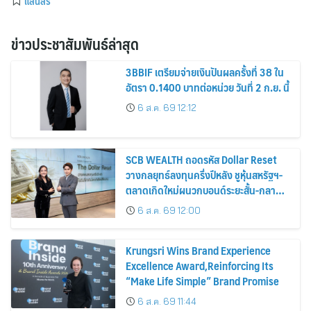
แสนสิริ
ข่าวประชาสัมพันธ์ล่าสุด
3BBIF เตรียมจ่ายเงินปันผลครั้งที่ 38 ใน
อัตรา 0.1400 บาทต่อหน่วย วันที่ 2 ก.ย. นี้
6 ส.ค. 69 12:12
SCB WEALTH ถอดรหัส Dollar Reset
วางกลยุทธ์ลงทุนครึ่งปีหลัง ชูหุ้นสหรัฐฯ-
ตลาดเกิดใหม่ผนวกบอนด์ระยะสั้น-กลาง
เสริมพอร์ตแกร่ง
6 ส.ค. 69 12:00
Krungsri Wins Brand Experience
Excellence Award,Reinforcing Its
“Make Life Simple” Brand Promise
6 ส.ค. 69 11:44