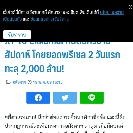
X
เว็บไซต์นี้มีการใช้งานคุกกี้ ศึกษารายละเอียดเพิ่มเติมได้ที่
นโยบายความ
เป็นส่วนตัว
และ
ข้อตกลงการใช้บริการ
แรงเกินต้าน! แสนสิริทุบสถิติใหม่
XT 10 Ekkamai คนต่อคิวข้าม
รับทราบ
สัปดาห์ โกยยอดพรีเซล 2 วันแรก
ทะลุ 2,000 ล้าน!
อสังหาฯ
19 พ.ค. 69 16:15
ขยี้ตาแรงมาก! นึกว่าต่อแถวรอซื้อนาฬิกาชื่อดัง และนี่คือ
ปรากฏการณ์สะเทือนวงการอสังหาฯ ล่าสุด เมื่อมีคนแห่