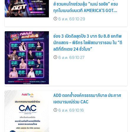
ส์ ชวนคนไทยร่วมลุ้น “เนเน่ รอยัล” ครบ
ทุกโมเมนต์บนเวที AMERICA’S GOT
TALENT SEASON 21
6 ส.ค. 69 10:29
ช่อง 3 เปิดดีลสุดปัง 3 บาท รับ 8.8 ยกทัพ
นักแสดง – พิธีกร ไลฟ์สดมาราธอน ใน “ดี
ลดีที่ตึกเตย 24 ชั่วโมง”
6 ส.ค. 69 10:27
ADD ตอกย้ำองค์กรธรรมาภิบาล ประกาศ
เจตนารมณ์ร่วม CAC
6 ส.ค. 69 10:16