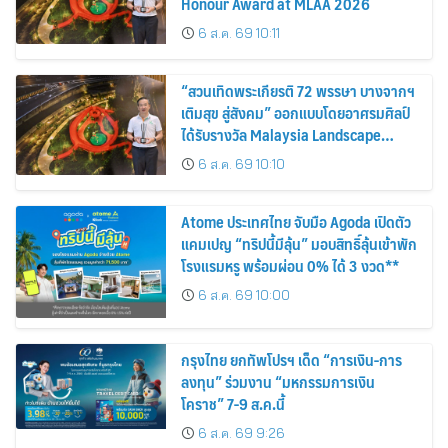
Honour Award at MLAA 2026
6 ส.ค. 69 10:11
“สวนเทิดพระเกียรติ 72 พรรษา บางจากฯ
เติมสุข สู่สังคม” ออกแบบโดยอาศรมศิลป์
ได้รับรางวัล Malaysia Landscape
Architecture Award 2026
6 ส.ค. 69 10:10
Atome ประเทศไทย จับมือ Agoda เปิดตัว
แคมเปญ “ทริปนี้มีลุ้น” มอบสิทธิ์ลุ้นเข้าพัก
โรงแรมหรู พร้อมผ่อน 0% ได้ 3 งวด**
6 ส.ค. 69 10:00
กรุงไทย ยกทัพโปรฯ เด็ด “การเงิน-การ
ลงทุน” ร่วมงาน “มหกรรมการเงิน
โคราช” 7-9 ส.ค.นี้
6 ส.ค. 69 9:26