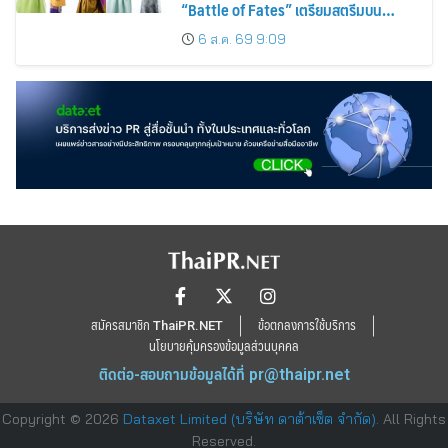
“Battle of Fates” เตรียมสตรีมบน
Disney+ ที่นี่ที่เดียว
6 ส.ค. 69 9:09
สมัครสมาชิก ThaiPR.NET
ข้อตกลงการใช้บริการ
นโยบายคุ้มครองข้อมูลส่วนบุคคล
ติดต่อ-สอบถามข้อมูลได้ที่
pr@thaipr.net
Copyright © 2026
Dataxet Limited (บริษัท ดาต้าเซ็ต จำกัด)
. All Rights
Reserved.