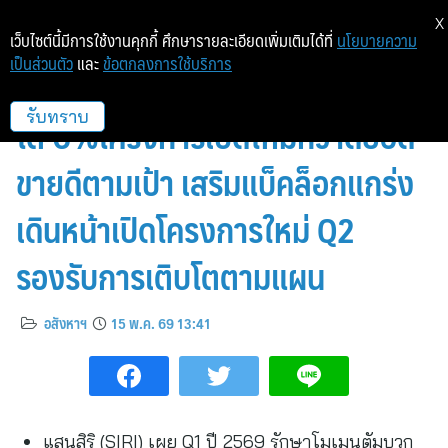
X
เว็บไซต์นี้มีการใช้งานคุกกี้ ศึกษารายละเอียดเพิ่มเติมได้ที่
นโยบายความ
เป็นส่วนตัว
และ
ข้อตกลงการใช้บริการ
แสนสิริ ปิด Q1 กำไร 864 ล้านบาท
โต 6%โครงการเปิดใหม่กวาดยอด
รับทราบ
ขายดีตามเป้า เสริมแบ็คล็อกแกร่ง
เดินหน้าเปิดโครงการใหม่ Q2
รองรับการเติบโตตามแผน
อสังหาฯ
15 พ.ค. 69 13:41
แสนสิริ (SIRI) เผย Q1 ปี 2569 รักษาโมเมนตัมบวก