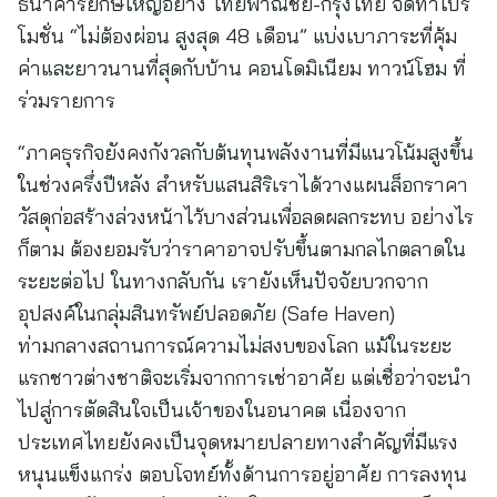
ธนาคารยักษ์ใหญ่อย่าง ไทยพาณิชย์-กรุงไทย จัดทำโปร
โมชั่น “ไม่ต้องผ่อน สูงสุด 48 เดือน” แบ่งเบาภาระที่คุ้ม
ค่าและยาวนานที่สุดกับบ้าน คอนโดมิเนียม ทาวน์โฮม ที่
ร่วมรายการ
“ภาคธุรกิจยังคงกังวลกับต้นทุนพลังงานที่มีแนวโน้มสูงขึ้น
ในช่วงครึ่งปีหลัง สำหรับแสนสิริเราได้วางแผนล็อกราคา
วัสดุก่อสร้างล่วงหน้าไว้บางส่วนเพื่อลดผลกระทบ อย่างไร
ก็ตาม ต้องยอมรับว่าราคาอาจปรับขึ้นตามกลไกตลาดใน
ระยะต่อไป ในทางกลับกัน เรายังเห็นปัจจัยบวกจาก
อุปสงค์ในกลุ่มสินทรัพย์ปลอดภัย (Safe Haven)
ท่ามกลางสถานการณ์ความไม่สงบของโลก แม้ในระยะ
แรกชาวต่างชาติจะเริ่มจากการเช่าอาศัย แต่เชื่อว่าจะนำ
ไปสู่การตัดสินใจเป็นเจ้าของในอนาคต เนื่องจาก
ประเทศไทยยังคงเป็นจุดหมายปลายทางสำคัญที่มีแรง
หนุนแข็งแกร่ง ตอบโจทย์ทั้งด้านการอยู่อาศัย การลงทุน