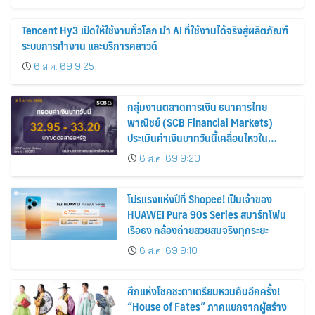
Tencent Hy3 เปิดให้ใช้งานทั่วโลก นำ AI ที่ใช้งานได้จริงสู่ผลิตภัณฑ์
ระบบการทำงาน และบริการคลาวด์
6 ส.ค. 69 9:25
กลุ่มงานตลาดการเงิน ธนาคารไทย
พาณิชย์ (SCB Financial Markets)
ประเมินค่าเงินบาทวันนี้เคลื่อนไหวใน
กรอบ 32.95-33.20 บาท/ดอลลาร์
6 ส.ค. 69 9:20
โปรแรงแห่งปีที่ Shopee! เป็นเจ้าของ
HUAWEI Pura 90s Series สมาร์ทโฟน
เรือธง กล้องถ่ายสวยสมจริงทุกระยะ
6 ส.ค. 69 9:10
ศึกแห่งโชคชะตาเตรียมหวนคืนอีกครั้ง!
“House of Fates” ภาคแยกจากผู้สร้าง