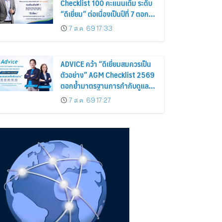
Checklist 100 คะแนนเต็ม ระดับ
“ดีเยี่ยม” ต่อเนื่องเป็นปีที่ 7 ตอกย้ำ
การดำเนินธุรกิจตามหลักธรรมาภิ
7 ส.ค. 69 17:33
บาล โปร่งใส สร้างความเชื่อมั่นผู้
ถือหุ้น
ADVICE คว้า “ดีเยี่ยมสมควรเป็น
ตัวอย่าง” AGM Checklist 2569
ตอกย้ำมาตรฐานการกำกับดูแล
กิจการที่ดี
7 ส.ค. 69 17:27