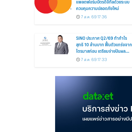
แพลตฟอร์มบัตรดิจิทัลด้วยระบบ
ควบคุมความปลอดภัยใหม่
7 ส.ค. 69 17:36
SINO ประกาศ Q2/69 ทำกำไร
สุทธิ 10 ล้านบาท ฟื้นตัวแกร่งจาก
ไตรมาสก่อน เตรียมจ่ายปันผล
ระหว่างกาล 0.014423 บาทต่อหุ้
7 ส.ค. 69 17:33
ครึ่งปีหลังมุ่งเติบโตต่อเนื่อง