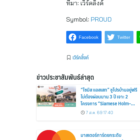
ที่มา:
เวิร์คลิงค์
Symbol:
PROUD
Facebook
Twitter
เวิร์คลิ้งค์
ข่าวประชาสัมพันธ์ล่าสุด
“ไซมิส แอสเสท” ชูโปรบ้านอยู่ฟรี
ไม่ต้องผ่อนนาน 3 ปี เจาะ 2
โครงการ “Siamese Holm–
Siamese Blossom” พร้อม
7 ส.ค. 69 17:40
ส่วนลดและสิทธิพิเศษถึง 31
สิงหาคม 2569
มาสเตอร์การ์ดยกระดับ