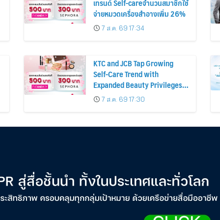
เทรนด์ Self-careจำนวนสมาชิกใช้
จ่ายหมวดเครื่องสำอางเพิ่ม 26%
7 ส.ค. 69 17:34
KTC and JCB Tap Growing
Self-Care Trend with
Expanded Beauty Privileges
น
Number of KTC JCB
7 ส.ค. 69 17:30
Cardmembers Spending on
Cosmetics Rises 26%