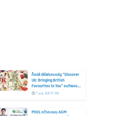
ท็อปส์ เสิร์ฟแคมเปญ “Discover
UK: Bringing British
Favourites to You” ขนทัพของ
อร่อยและไอเท็มฮิตจากสหราช
7 ส.ค. 69 17:38
อาณาจักร ส่งตรงถึงมือตั้งแต่วัน
นี้ – 18 สิงหาคมนี้
PHOL คว้าคะแนน AGM