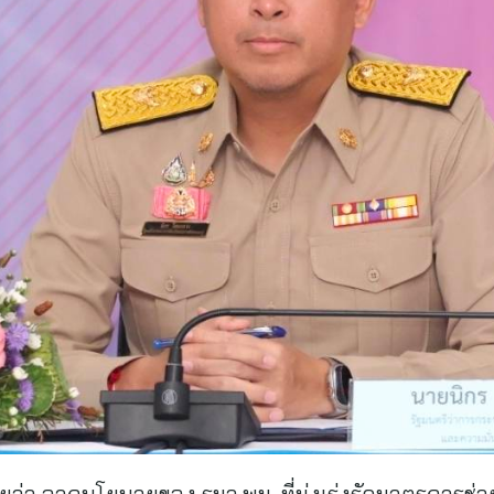
ยว่า จากนโยบายของ รมว.พม. ที่มุ่งเร่งรัดมาตรการช่วยเ