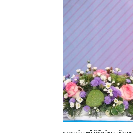
นายทวีพงษ์ วิชัยดิษฐ เปิดเผ