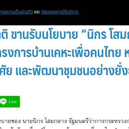
หน้าแรก
ท่องเที่ยว
ไอที
เศรษฐกิจ/การเงิน
ายความเป็นส่วนตัว
และ
ข้อตกลงการใช้บริการ
าติ ขานรับนโยบาย “นิกร โส
ครงการบ้านเคหะเพื่อคนไทย 
่อาศัย และพัฒนาชุมชนอย่าง
Line
ยบายของ นายนิกร โสมกลาง รัฐมนตรีว่าการกระทรว