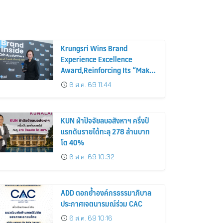
Krungsri Wins Brand
Experience Excellence
Award,Reinforcing Its “Make
Life Simple” Brand Promise
6 ส.ค. 69 11:44
KUN ฝ่าปัจจัยลบอสังหาฯ ครึ่งปี
แรกดันรายได้ทะลุ 278 ล้านบาท
โต 40%
6 ส.ค. 69 10:32
ADD ตอกย้ำองค์กรธรรมาภิบาล
ประกาศเจตนารมณ์ร่วม CAC
6 ส.ค. 69 10:16