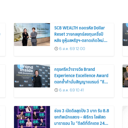
SCB WEALTH ถอดรหัส Dollar
ย
Reset วางกลยุทธ์ลงทุนครึ่งปี
หลัง ชูหุ้นสหรัฐฯ-ตลาดเกิดใหม่
ผนวกบอนด์ระยะสั้น-กลางเสริม
6 ส.ค. 69 12:00
พอร์ตแกร่ง
กรุงศรีคว้ารางวัล Brand
Experience Excellence Award
ตอกย้ำคำมั่นสัญญาแบรนด์ “ชีวิต
ง่าย ได้ทุกวัน”
6 ส.ค. 69 10:41
ช่อง 3 เปิดดีลสุดปัง 3 บาท รับ 8.8
่
ยกทัพนักแสดง – พิธีกร ไลฟ์สด
มาราธอน ใน “ดีลดีที่ตึกเตย 24