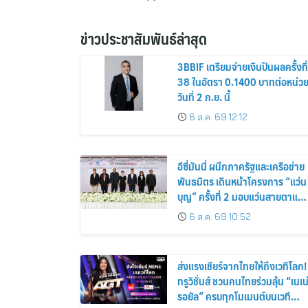
ข่าวประชาสัมพันธ์ล่าสุด
3BBIF เตรียมจ่ายเงินปันผลครั้งที่
38 ในอัตรา 0.1400 บาทต่อหน่ว
วันที่ 2 ก.ย. นี้
6 ส.ค. 69 12:12
อีซี่มันนี่ ผนึกภาครัฐและเครือข่าย
พันธมิตร เดินหน้าโครงการ “แว่น
บุญ” ครั้งที่ 2 มอบแว่นสายตาแก่
ประชาชน 600 คน ขยายโอกาส
6 ส.ค. 69 10:52
การมองเห็นสู่ชุมชนไทย
ส่งแรงเชียร์จากไทยให้ถึงเวทีโลก!
ทรูวิชั่นส์ ชวนคนไทยร่วมลุ้น “เนเน
รอยัล” ครบทุกโมเมนต์บนเวที