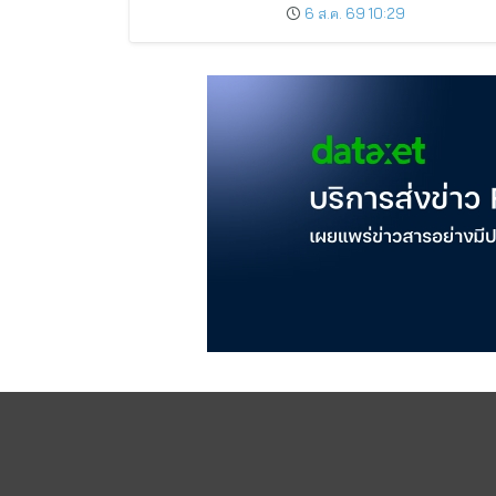
AMERICA’S GOT TALENT
6 ส.ค. 69 10:29
SEASON 21