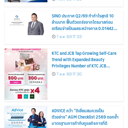
หุ้น
SINO ประกาศ Q2/69 ทำกำไรสุทธิ 10
ล้านบาท ฟื้นตัวแกร่งจากไตรมาสก่อน
เตรียมจ่ายปันผลระหว่างกาล 0.014423
บาทต่อหุ้น ครึ่งปีหลังมุ่งเติบโตต่อเนื่อง
7 ส.ค. 69 17:33
KTC and JCB Tap Growing Self-Care
Trend with Expanded Beauty
Privileges Number of KTC JCB
Cardmembers Spending on
7 ส.ค. 69 17:30
Cosmetics Rises 26%
ADVICE คว้า “ดีเยี่ยมสมควรเป็น
ตัวอย่าง” AGM Checklist 2569 ตอกย้ำ
มาตรฐานการกำกับดูแลกิจการที่ดี