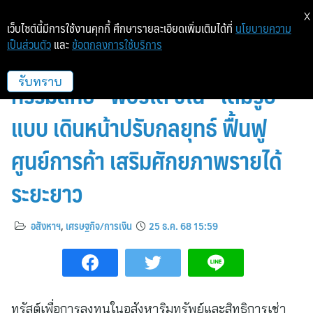
X
เว็บไซต์นี้มีการใช้งานคุกกี้ ศึกษารายละเอียดเพิ่มเติมได้ที่
นโยบายความ
เป็นส่วนตัว
และ
ข้อตกลงการใช้บริการ
กองทรัสต์ ‘AIMCG’ รับโอน
กรรมสิทธิ์ “พอร์โต้ ชิโน่” เต็มรูป
รับทราบ
แบบ เดินหน้าปรับกลยุทธ์ ฟื้นฟู
ศูนย์การค้า เสริมศักยภาพรายได้
ระยะยาว
อสังหาฯ
,
เศรษฐกิจ/การเงิน
25 ธ.ค. 68 15:59
ทรัสต์เพื่อการลงทุนในอสังหาริมทรัพย์และสิทธิการเช่า