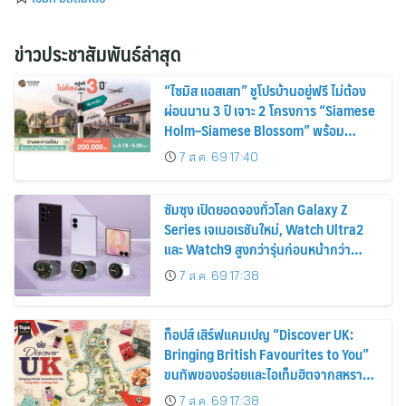
ข่าวประชาสัมพันธ์ล่าสุด
“ไซมิส แอสเสท” ชูโปรบ้านอยู่ฟรี ไม่ต้อง
ผ่อนนาน 3 ปี เจาะ 2 โครงการ “Siamese
Holm–Siamese Blossom” พร้อม
ส่วนลดและสิทธิพิเศษถึง 31 สิงหาคม
7 ส.ค. 69 17:40
2569
ซัมซุง เปิดยอดจองทั่วโลก Galaxy Z
Series เจเนอเรชันใหม่, Watch Ultra2
และ Watch9 สูงกว่ารุ่นก่อนหน้ากว่า
30%
7 ส.ค. 69 17:38
ท็อปส์ เสิร์ฟแคมเปญ “Discover UK:
Bringing British Favourites to You”
ขนทัพของอร่อยและไอเท็มฮิตจากสหราช
อาณาจักร ส่งตรงถึงมือตั้งแต่วันนี้ – 18
7 ส.ค. 69 17:38