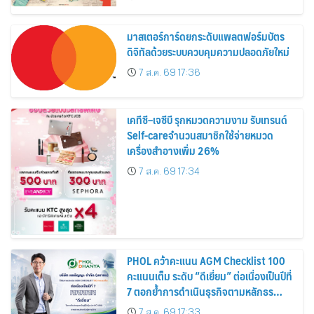
สิงหาคมนี้
มาสเตอร์การ์ดยกระดับแพลตฟอร์มบัตร
ดิจิทัลด้วยระบบควบคุมความปลอดภัยใหม่
7 ส.ค. 69 17:36
เคทีซี–เจซีบี รุกหมวดความงาม รับเทรนด์
Self-careจำนวนสมาชิกใช้จ่ายหมวด
เครื่องสำอางเพิ่ม 26%
7 ส.ค. 69 17:34
PHOL คว้าคะแนน AGM Checklist 100
คะแนนเต็ม ระดับ “ดีเยี่ยม” ต่อเนื่องเป็นปีที่
7 ตอกย้ำการดำเนินธุรกิจตามหลักธร
รมาภิบาล โปร่งใส สร้างความเชื่อมั่นผู้ถือ
7 ส.ค. 69 17:33