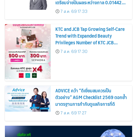
เตรียมจ่ายปันผลระหว่างกาล 0.014423
บาทต่อหุ้น ครึ่งปีหลังมุ่งเติบโตต่อเนื่อง
7 ส.ค. 69 17:33
KTC and JCB Tap Growing Self-Care
Trend with Expanded Beauty
Privileges Number of KTC JCB
Cardmembers Spending on
7 ส.ค. 69 17:30
Cosmetics Rises 26%
ADVICE คว้า “ดีเยี่ยมสมควรเป็น
ตัวอย่าง” AGM Checklist 2569 ตอกย้ำ
มาตรฐานการกำกับดูแลกิจการที่ดี
7 ส.ค. 69 17:27