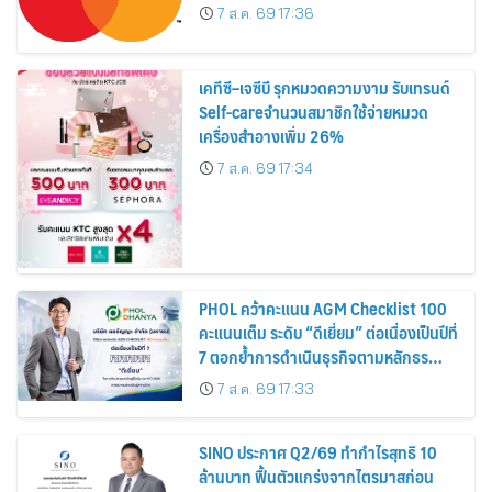
7 ส.ค. 69 17:36
เคทีซี–เจซีบี รุกหมวดความงาม รับเทรนด์
Self-careจำนวนสมาชิกใช้จ่ายหมวด
เครื่องสำอางเพิ่ม 26%
7 ส.ค. 69 17:34
PHOL คว้าคะแนน AGM Checklist 100
คะแนนเต็ม ระดับ “ดีเยี่ยม” ต่อเนื่องเป็นปีที่
7 ตอกย้ำการดำเนินธุรกิจตามหลักธร
รมาภิบาล โปร่งใส สร้างความเชื่อมั่นผู้ถือ
7 ส.ค. 69 17:33
หุ้น
SINO ประกาศ Q2/69 ทำกำไรสุทธิ 10
ล้านบาท ฟื้นตัวแกร่งจากไตรมาสก่อน