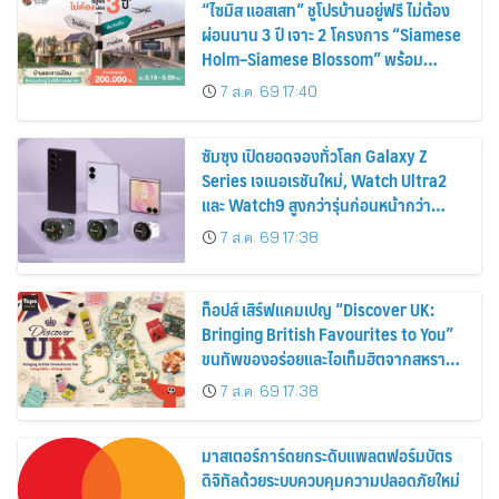
“ไซมิส แอสเสท” ชูโปรบ้านอยู่ฟรี ไม่ต้อง
ผ่อนนาน 3 ปี เจาะ 2 โครงการ “Siamese
Holm–Siamese Blossom” พร้อม
ส่วนลดและสิทธิพิเศษถึง 31 สิงหาคม
7 ส.ค. 69 17:40
2569
ซัมซุง เปิดยอดจองทั่วโลก Galaxy Z
Series เจเนอเรชันใหม่, Watch Ultra2
และ Watch9 สูงกว่ารุ่นก่อนหน้ากว่า
30%
7 ส.ค. 69 17:38
ท็อปส์ เสิร์ฟแคมเปญ “Discover UK:
Bringing British Favourites to You”
ขนทัพของอร่อยและไอเท็มฮิตจากสหราช
อาณาจักร ส่งตรงถึงมือตั้งแต่วันนี้ – 18
7 ส.ค. 69 17:38
สิงหาคมนี้
มาสเตอร์การ์ดยกระดับแพลตฟอร์มบัตร
ดิจิทัลด้วยระบบควบคุมความปลอดภัยใหม่