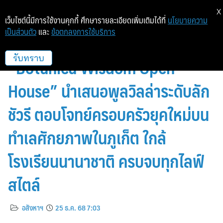
X
เว็บไซต์นี้มีการใช้งานคุกกี้ ศึกษารายละเอียดเพิ่มเติมได้ที่
นโยบายความ
เป็นส่วนตัว
และ
ข้อตกลงการใช้บริการ
โบทานิก้า ลักซูรี่ วิลล่า จัดงาน
“Botanica Wisdom Open
รับทราบ
House” นำเสนอพูลวิลล่าระดับลัก
ชัวรี ตอบโจทย์ครอบครัวยุคใหม่บน
ทำเลศักยภาพในภูเก็ต ใกล้
โรงเรียนนานาชาติ ครบจบทุกไลฟ์
สไตล์
อสังหาฯ
25 ธ.ค. 68 7:03